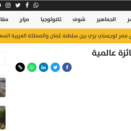
ر
الجماهير
شوف
تكنولوجيا
مزاج
مقال
اق ممر لوجستي بري بين سلطنة عُمان والمملكة العربية الس
ئزة عالمية