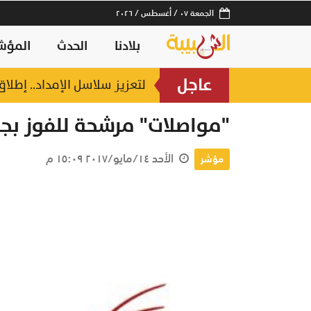
الجمعة ٠٧ / أغسطس / ٢٠٢٦
بلادنا
الحدث
المؤش
عاجل
لتعزيز سلاسل الإمداد.. إطل
منذ ساعتين
"مواصلات" مرشحة للفوز بجا
الأحد ١٤/مايو/٢٠١٧ ١٥:٠٩ م
مؤشر