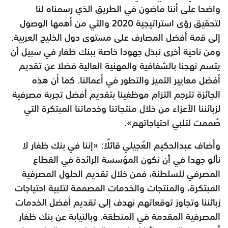
واضحا على أننا ماضون في الطريق الذي رسمناه لنا
لتحقيق رؤى استراتيجية 2020 والتي من أهمها الوصول
إلى قمة أفضل المصارف على مستوى دول الخليج العربية.
ومن ناحية أخرى نبذل جهودا خاصة ببنك ظفار في سبيل أن
يتسم نهجنا بالشفافية والمهنية العالية فضلا عن تقديم
أفضل معايير التميز والتطور في أعمالنا. كما أن هذه
الجائزة تترجم التزام موظفينا بتقديم أفضل تجربة مصرفية
لزبائننا الأعزاء من خلال منتجاتنا وخدماتنا المبتكرة التي
صُممت لتلبي احتياجاتهم».
وأضاف عبدالحكيم العُجيلي قائلًا: «إننا في بنك ظفار لا
نألو جهدا في أن نكون المؤسسة الرائدة في القطاع
المصرفي للسلطنة، فمن خلال تقديم الحلول المصرفية
المبتكرة، والمنتجات والخدمات المصممة لتلبية احتياجات
زبائننا وتجاوز توقعاتهم نهدف إلى تقديم أفضل الخدمات
المصرفية المقدمة في المنطقة. وبالنيابة عن بنك ظفار