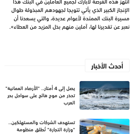
أنتهز هذه الفرصة لأبارك لجميع العاملين في البنك هذا
الإنجاز الكبير الذي يأتي تتويجا لجهودهم المبذولة طوال
مسيرة البنك الممتدة لأعوام عديدة، والتي يسعدنا أن
نعبر عن تقديرنا لها، آملين منهم بذل المزيد من العطاء».
أحدث الأخبار
يصل إلى 4 أمتار.. "الأرصاد العمانية"
تحذر من موج هائج على سواحل بحر
العرب
تستهدف الشركات والمستهلكين..
"وزارة التجارة" تُطلق منظومة