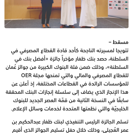
مسقط –
تتويجا لمسيرته الناجحة كأحد قادة القطاع المصرفي في
السلطنة، حصد بنك ظفار مؤخراً جائزة «أفضل بنك في
السلطنة»، وذلك ضمن فئة البنوك الكبيرة من جوائز عُمان
للقطاع المصرفي والمالي والتي تمنحها مجلة OER
للمؤسسات الرائدة في القطاعات المختلفة، إذ أعلن عن
هذا الإنجاز الذي يضاف إلى سلسلة إنجازات البنك المحققة
سابقًا في النسخة الثانية من قمّة العصر الجديد للبنوك
الخليجيّة والتي نظمتها المتحدة لخدمات وسائل الإعلام.
تسلم الجائزة الرئيس التنفيذي لبنك ظفار عبدالحكيم بن
عمر العُجيلي، وذلك خلال حفل تسليم الجوائز الذي أقيم