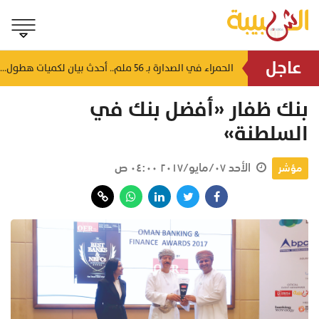
عاجل
استهدفت 13 منشأة غذائية.. بلدية جنوب الشرقية تُحرر مخالفة وتوجه تنبيهات صحية
الحمراء في الصدارة بـ 56 ملم.. أحدث بيان لكميات هطول الأمطار بسلطنة عُمان
منذ ٤٥ دقيقة
بنك ظفار «أفضل بنك في
السلطنة»
الأحد ٠٧/مايو/٢٠١٧ ٠٤:٠٠ ص
مؤشر