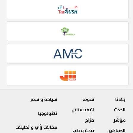
بلادنا
شوف
سياحة و سفر
الحدث
لايف ستايل
تكنولوجيا
مؤشر
مزاج
مقالات رأي و تحليلات
الجماهير
صحة و طب