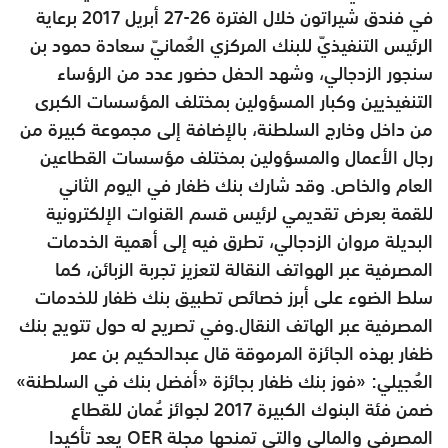
في فندق شيراتون خلال الفترة 26-27 أبريل 2017 برعاية
الرئيس التنفيذيّ للبنك المركزي العُمانيّ سعادة حمود بن
سنجور الزدجالي، وشهد الحفل حضور عدد من الرؤساء
التنفيذيين وكبار المسؤولين بمختلف المؤسسات الكبرى
من داخل وخارج السلطنة، بالإضافة إلى مجموعة كبيرة من
رجال الأعمال والمسؤولين بمختلف مؤسسات القطاعين
العام والخاص. وقد شارك بنك ظفار في اليوم الثاني
للقمة بعرض تقديمي لرئيس قسم القنوات الإلكترونية
البديلة مروان الزدجالي، تطرق فيه إلى أهمية الخدمات
المصرفية عبر الهواتف النقالة لتعزيز تجربة الزبائن، كما
سلط الضوء على أبرز خصائص تطبيق بنك ظفار للخدمات
المصرفية عبر الهاتف النقال.وفي تصريح له حول تتويج بنك
ظفار بهذه الجائزة المرموقة قال عبدالحكيم بن عمر
العُجيلي: «فوز بنك ظفار بجائزة «أفضل بنك في السلطنة»
ضمن فئة البنوك الكبيرة 2017 لجوائز عُمان للقطاع
المصرفي والمالي والتي تمنحها مجلة OER يعد تأكيدا