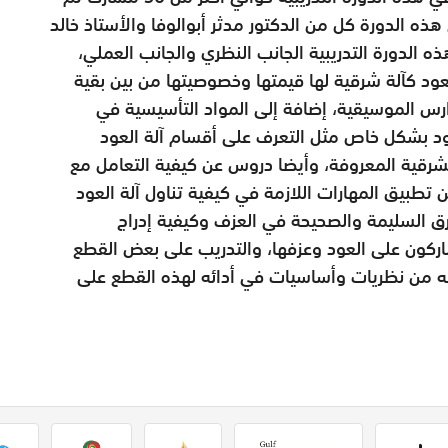
ه الدورة كل من الدكتور مدثر أبوالوفا والأستاذ خالد
 الدورة التدريبية الجانب النظري والجانب العملي،
عود كآلة شرقية لها قيمتها وخصوصيتها من بين بقية
رس الموسيقية، إضافة إلى المواد التأسيسية في
د بشكل خاص مثل التعرف على أقسام آلة العود
شرقية المعروفة، وأيضا دروس عن كيفية التعامل مع
ن تطبيق المهارات اللازمة في كيفية تناول آلة العود
طرق السليمة والصحيحة في العزف وكيفية إدراج
شاركون على العود وعزفها، والتدريب على بعض القطع
ه من نظريات وأساسيات في أدائه لهذه القطع على