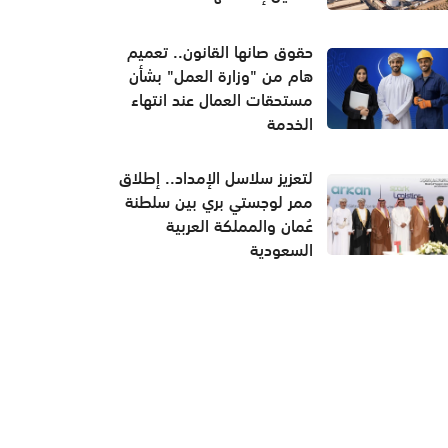
حقوق صانها القانون.. تعميم
هام من "وزارة العمل" بشأن
مستحقات العمال عند انتهاء
الخدمة
لتعزيز سلاسل الإمداد.. إطلاق
ممر لوجستي بري بين سلطنة
عُمان والمملكة العربية
السعودية