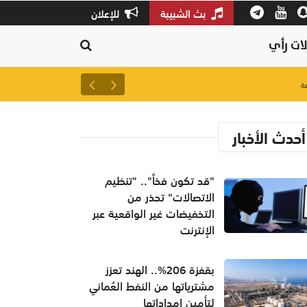
بث الشبيبة
للإعلان
ات رأي
لتعزيز سلاسل الإمداد.. إطلاق 
أحدث الأخبار
"قد تكون فخاً".. "تنظيم
الاتصالات" تحذر من
التخفيضات غير الواقعية عبر
الإنترنت
بقفزة 206%.. الهند تعزز
مشترياتها من النفط العُماني
لتأمين إمداداتها