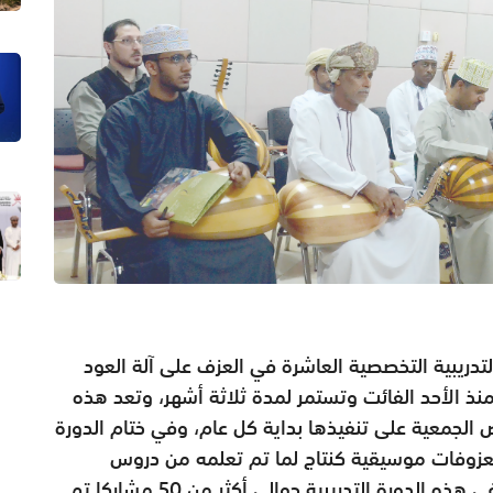
التدريبية التخصصية العاشرة في العزف على آلة العود
للعام 2017، والتي بدأت منذ الأحد الفائت وتستمر لمدة ثلاثة أشهر، وتعد هذه
 الجمعية على تنفيذها بداية كل عام، وفي ختام الدورة
عزوفات موسيقية كنتاج لما تم تعلمه من دروس
ومنهج تدريبي في المجال الموسيقي. يشارك في هذه الدورة التدريبية حوالي أكثر من 50 مشاركا تم