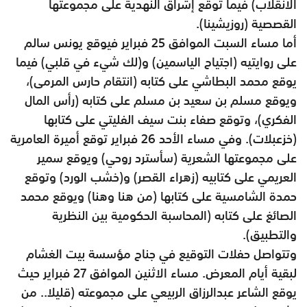
الانقلاب) فيما توقع إشراق النهدية على مجموعتها
القصصية (روزيشينا).
أما مساء السبت الموافق 25 فبراير فيوقع يونس سالم
على روايتيه (اجتياح الياسمين) و(لك شيء في قلبي) فيما
يوقع محمد البطاشي على كتابه (انتقام حارس المرمى)،
ويوقع مسلم بن سعيد بن مسلم على كتابه (رأس المال
الفكري)، وتوقع صفاء بنت سيف الفليتي على كتابها
(خزعبلات). وفي مساء الأحد 26 فبراير توقع أميرة العامرية
على مجموعتها الشعرية (سأسترد روحي) ويوقع سمير
العريمي على كتابيه (زهراء القصر) و(خشب الورد) وتوقع
حمدة الشامسية على كتابها (من هنا وهنا) ويوقع محمد
الصائغ على كتابه (المحاسبة الحكومية بين النظرية
والتطبيق).
وتتواصل حفلات التوقيع في جناح مؤسسة بيت الغشام
لبقية أيام المعرض. مساء الاثنين الموافق 27 فبراير حيث
يوقع الشاعر عبدالرزاق الربيعي على مجموعته (قليلا.. من