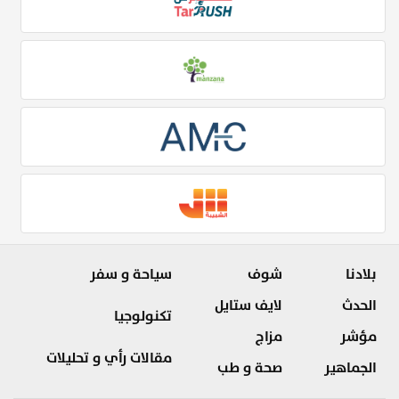
بلادنا
شوف
سياحة و سفر
الحدث
لايف ستايل
تكنولوجيا
مؤشر
مزاج
مقالات رأي و تحليلات
الجماهير
صحة و طب