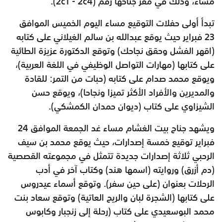
مساء، وذلك في مقر جناحها رقم (2c1 - 2c4).
تبدأ أولى حفلات التوقيع مساء اليوم الخميس الموافق
23 فبراير حيث يوقع عبدالله بن سالم الغيلاني على كتابه
(اقهر الفشل وحقق نجاحك) وتوقع الدكتورة عزيزة الطائية
على كتابها (مهارات التواصل الوظيفي في اللغة العربية)،
ويوقع محمد صدام على كتابه (حبات من التمر: للقادة
والمديرين والأفراد الأكثر تميزا ونجاحا)، ويوقع حسن
الشيزاوي على كتاب (ديوان حمدان الكمشكي).
ويشهد جناح بيت الغشام مساء غد الجمعة الموافق 24
فبراير توقيع خمسة إصدارات، حيث يوقع محمد بن سيف
الرحبي ثلاثة إصدارات جديدة تتمثل في مجموعته القصصية
(دم أزرق) وروايته (اسمها هند) وكتاب آخر في أدب
الرحلات بعنوان (على حين سفر). وتوقع أسماء عيدروس
على كتابها (الشجرة لبان والريح العاتية) وتوقع سعاد بنت
محمد البوسعيدي على كتاب (رحلة إلى زنجبار وكابوس