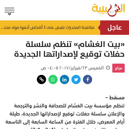
عاجل
مكافحة المخدرات تقبض على 3 أشخاص أخفوا مواد مخدرة بإذابتها
منذ ١٥ ساعة
«بيت الغشام» تنظم سلسلة
حفلات توقيع لإصداراتها الجديدة
الخميس ٢٣/فبراير/٢٠١٧ ٠٤:٠٥ ص
مزاج
مسقط –
تنظم مؤسسة بيت الغشام للصحافة والنشر والترجمة
والإعلان سلسلة حفلات توقيع لإصداراتها الجديدة، طيلة
أيام المعرض، خلال الفترة من الساعة السابعة إلى التاسعة