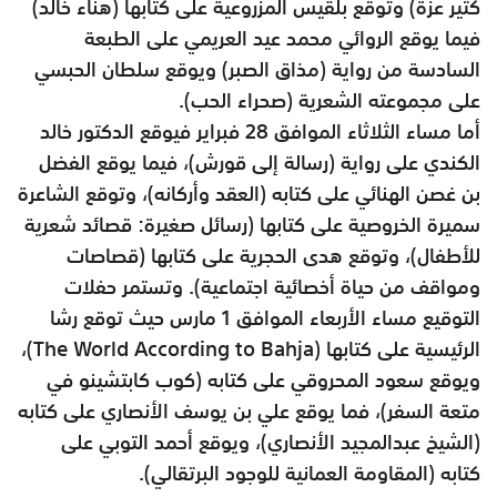
كثير عزة) وتوقع بلقيس المزروعية على كتابها (هناء خالد)
فيما يوقع الروائي محمد عيد العريمي على الطبعة
السادسة من رواية (مذاق الصبر) ويوقع سلطان الحبسي
على مجموعته الشعرية (صحراء الحب).
أما مساء الثلاثاء الموافق 28 فبراير فيوقع الدكتور خالد
الكندي على رواية (رسالة إلى قورش)، فيما يوقع الفضل
بن غصن الهنائي على كتابه (العقد وأركانه)، وتوقع الشاعرة
سميرة الخروصية على كتابها (رسائل صغيرة: قصائد شعرية
للأطفال)، وتوقع هدى الحجرية على كتابها (قصاصات
ومواقف من حياة أخصائية اجتماعية). وتستمر حفلات
التوقيع مساء الأربعاء الموافق 1 مارس حيث توقع رشا
الرئيسية على كتابها (The World According to Bahja)،
ويوقع سعود المحروقي على كتابه (كوب كابتشينو في
متعة السفر)، فما يوقع علي بن يوسف الأنصاري على كتابه
(الشيخ عبدالمجيد الأنصاري)، ويوقع أحمد التوبي على
كتابه (المقاومة العمانية للوجود البرتقالي).