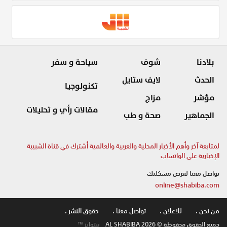
بلادنا
شوف
سياحة و سفر
الحدث
لايف ستايل
تكنولوجيا
مؤشر
مزاج
مقالات رأي و تحليلات
الجماهير
صحة و طب
لمتابعة آخر وأهم الأخبار المحلية والعربية والعالمية أشترك في قناة الشبيبة
الإخبارية على الواتساب
تواصل معنا لعرض مشكلتك
online@shabiba.com
من نحن .
للاعلان .
تواصل معنا .
حقوق النشر .
جميع الحقوق محفوظة © AL SHABIBA 2026
بيتوايز ™