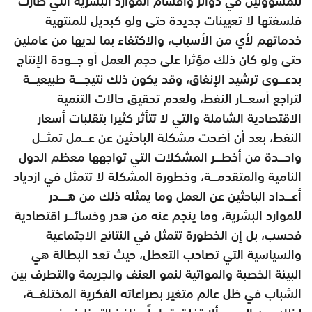
للمسؤولين في دوائر وأقسام الموارد البشرية التي صارت
فلسفتها لا تعيينات جديدة حتى ولو كبديل للمنتهية
خدماتهم لأي من الأسباب، والاكتفاء بما لديها من عاملين
حتى ولو كان ذلك مؤثرا على حجم العمل أو جـــودة الإنتاج
بدعـــوى ترشيد الإنفاق، وقد يكون ذلك نتيجــــة طبيعيـــة
لتراجع أسعـــار النفط، ولعدم تحقيق حالات التنمية
الاقتصادية الشاملة والتي لا تتأثر كثيرا بتقلبات أسعار
النفط، بعد أن أضحت مشكلة الباحثين عن عـــمل تمثـــل
واحـــدة من أخطـــر المشكلات التي تواجهها معظم الدول
النامية والمتقدمـــة، وخطورة المشكلة لا تتمثل في ازدياد
أعـــداد الباحثين عن العمل وما يمثله ذلك من هــــدر
للموارد البشرية، وما ينجم عنه من هدر وخسائـــر اقتصادية
فحسب، بل إن الخطورة تتمثل في النتائج الاجتماعية
والسياسية التي تصاحب التعطل، حيث تعد البطالة هي
البيئة الخصبة والمواتية لنمو العنف والجريمة والتطرف بين
الشباب في ظل عالم متغير بصراعاته الفكرية المختلفـــة،