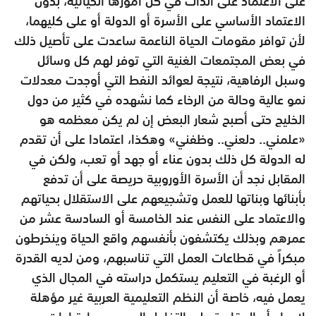
على الاعتماد على الذات في كل أمورها الحياتية، بدون
الاعتماد الأساسي على الأسرة أو الدولة أو على كليهما،
لأن توافر مقومات الحياة الناعمة ساعدت على تأصيل ذلك
في بعض المجتمعات الغنية التي توفر لهم كل وسائل
وسبل الرفاهية، نتيجة لعوائد النفط التي أوجدت معدلات
نمو عالية وحالة من الرخاء كما نشهده في كثير من دول
الخليج حتى أصبح شعار البعض إن لم يكن معظمه هو
«علمني.. دلعني.. وظفني» وهكذا، اعتمادا على أن تقدم
له الدولة كل ذلك بدون عناء أو جهد أو تعب، ولكن في
المقابل نجد أن الأسرة الأوروبية حريصة على أن تدفع
بأبنائها وبناتها للعمل وتشجيعهم على الاستقلال بحياتهم
والاعتماد على النفس عند الخامسة أو السادسة عشر من
عمرهم وبذلك يكتشفون بأنفسهم واقع الحياة وينخرطون
مبكراً في قطاعات العمل التي تناسبهم، ومن لديه القدرة
أو الرغبة في التعليم يستكمل دراسته في المجال الذي
يعمل فيه، خاصة أن النظم التعليمية العربية غير مؤهلة