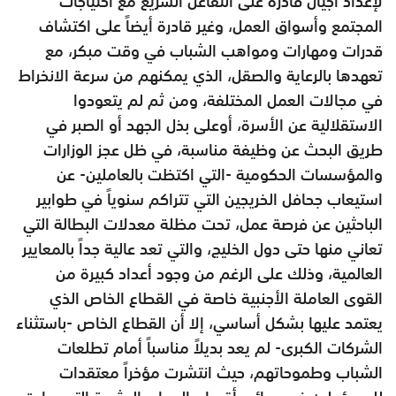
لإعداد أجيال قادرة على التفاعل السريع مع احتياجات
المجتمع وأسواق العمل، وغير قادرة أيضاً على اكتشاف
قدرات ومهارات ومواهب الشباب في وقت مبكر، مع
تعهدها بالرعاية والصقل، الذي يمكنهم من سرعة الانخراط
في مجالات العمل المختلفة، ومن ثم لم يتعودوا
الاستقلالية عن الأسرة، أوعلى بذل الجهد أو الصبر في
طريق البحث عن وظيفة مناسبة، في ظل عجز الوزارات
والمؤسسات الحكومية -التي اكتظت بالعاملين- عن
استيعاب جحافل الخريجين التي تتراكم سنوياً في طوابير
الباحثين عن فرصة عمل، تحت مظلة معدلات البطالة التي
تعاني منها حتى دول الخليج، والتي تعد عالية جداً بالمعايير
العالمية، وذلك على الرغم من وجود أعداد كبيرة من
القوى العاملة الأجنبية خاصة في القطاع الخاص الذي
يعتمد عليها بشكل أساسي، إلا أن القطاع الخاص -باستثناء
الشركات الكبرى- لم يعد بديلاً مناسباً أمام تطلعات
الشباب وطموحاتهم، حيث انتشرت مؤخراً معتقدات