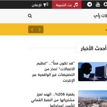
بث الشبيبة
للإعلان
ات رأي
لتعزيز سلاسل الإمداد.. إطلاق 
أحدث الأخبار
"قد تكون فخاً".. "تنظيم
الاتصالات" تحذر من
التخفيضات غير الواقعية عبر
الإنترنت
بقفزة 206%.. الهند تعزز
مشترياتها من النفط العُماني
لتأمين إمداداتها