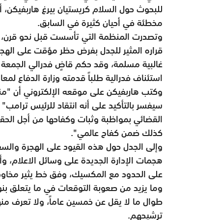
للبحوث حول السلام كريستيان بيرغ هاربفيكن، أح
مخطئة في أحيان كثيرة في السابق
.
وتصدرت المنظمة التي تأسست قبل نحو قرن، هذ
قراره المثير للجدل بفرض حظر مؤقت على الهجر
غالبية مسلمة، وقد حكم قاضٍ فدرالي الجمعة 
استئناف فدرالية طلباً قدمته وزارة الدفاع لمعاو
وكتب هاربفيكن على موقعه الإلكتروني أن "منح ج
سيفسر بالتأكيد على أنه انتقاد للرئيس ترامب"
القضائي بمواظبة وثبات وكفاحها من أجل الحقوق 
كذلك ضمن كفاح عالمي".
وإلى الجدل حول هذه القيود على الهجرة والسف
هجمات الإدارة الجديدة على وسائل الاعلام، وأص
على الحدود مع المكسيك، وفق خط يثير مخاوف
وما يزيد من صعوبة التوقعات في ما يتعلق بنو
طوال ما لا يقل عن خمسين عاماً، ولا تعرف م
ترشيحهم
.