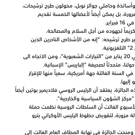
وأساتذة وحاملي جوائز نوبل، مخولون طرح ترشيحات،
لضرورة، بل يمكن أيضاً لأعضائها الخمسة تقديم
براير
.
ريماً لجهوده من أجل السلام والمصالحة.
 طرح ترشيحه: "إنه من الأشخاص النادرين الذين
ة
.
وكان البابا حذّر يوم تنصيب الرئيس الأمريكي في 20 يناير من "التيارات الشعبوية"، ومن الاتجاه الى
نا، متحدثاً لصحيفة "إلباييس" الإسبانية
.
السنة الفائتة جهة أمريكية، سعياً منها للإقرار
 إليها
.
لجائزة، يعتقد أن الرئيس الروسي فلاديمير بوتين أيضاً
مركز الشؤون السياسية والخارجية
."
الأسبوع الفائت أن السلطات الروسية نظمت حملة
 فيها إلى رسالة مزورة، لتقويض حظوظ الرئيس الأوكراني بترو
 ومنحت الجائزة في نهاية المطاف العام الفائت إلى