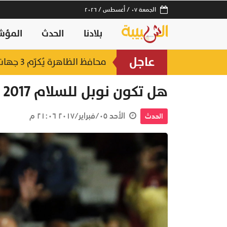
الجمعة ٠٧ / أغسطس / ٢٠٢٦
بلادنا
الحدث
المؤش
عاجل
لصناعات السمكية
محافظ الظاهرة يُكرّم 3 جهات حكومية بجائزة "أفضل منفذ تقديم خدمة" لعام 2025
منذ ١٣ ساعة
هل تكون نوبل للسلام 2017 من نصيب ترامب؟
الأحد ٠٥/فبراير/٢٠١٧ ٢١:٠٦ م
الحدث