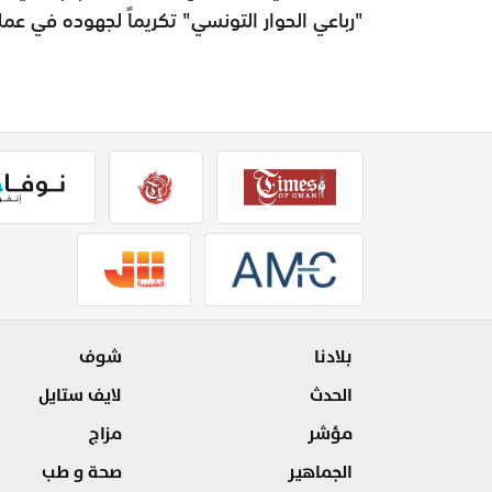
"رباعي الحوار التونسي" تكريماً لجهوده في عمل
بلادنا
شوف
الحدث
لايف ستايل
مؤشر
مزاج
الجماهير
صحة و طب