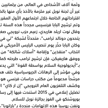
وثمة آلاف الأشخاص في العالم، من برلمانيين 
غير أن لجنة نوبل غير ملزمة بالأخذ بأي منها با
اقتراحاتهم الخاصة خلال اجتماعهم الأول المقرر في 16 ف
وتم ترشيح البابا فرنسيس مجدداً هذه السنة تك
وقال نوت اريلد هاريدي، زعيم حزب نرويجي صغير
يتحدون دونالد ترامب"، متحدثاً لشبكة "تي في 2" التلفزيوني
انتخاب "منقذين" وإقامة "أسلاك شائكة" من حول
ووفق هاربفيكن، فإن ترشيح ترامب طرحته كما في 
بـ"أيديولوجية السلام بواسطة القوة" التي يدعو
وفي مؤشر إلى الرهانات الجيوسياسية خلف هذه ا
مرشحاً مدعوماً من مكتب دراسات فرنسي هو "
وكشف التلفزيون العام النرويجي "إن ار كاي" 
تضليل إعلامي في 2015 استندت
بوروشنكو في الفوز بجائزة نوبل للسلام
.
ونفت روسيا هذه الاتهامات منددة بـ"بارانويا"،