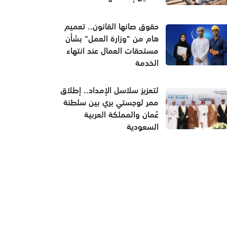
حقوق صانها القانون.. تعميم
هام من "وزارة العمل" بشأن
مستحقات العمال عند انتهاء
الخدمة
لتعزيز سلاسل الإمداد.. إطلاق
ممر لوجستي بري بين سلطنة
عُمان والمملكة العربية
السعودية