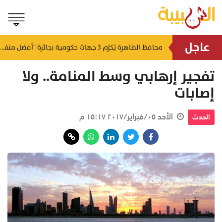
عاجل
لتطوير البنى الأساسية.. "الثروة الزراعية" توقع اتفاقية التصميم والإشراف لمدينة الصناعات السمكية
محافظ الظاهرة يُكرّم 3 جهات حكومية بجائزة "أفضل منفذ تقديم خدمة" لعام 2025
منذ ١٦ ساعة
منذ ١٦ ساعة
تفجير إرهابي وسط المنامة.. ولا
إصابات
الأحد ٠٥/فبراير/٢٠١٧ ١٥:١٧ م
الحدث