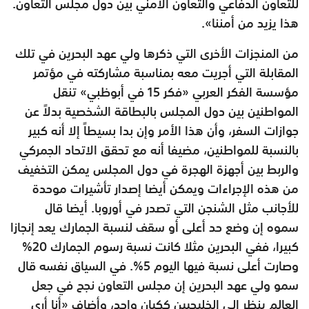
للتعاون الدفاعي والتعاون الأمني بين دول مجلس التعاون.
هذا يزيد من أمننا».
من المنجزات الأخرى التي ذكرها ولي عهد البحرين في تلك
المقابلة التي أجريت معه بمناسبة مشاركته في مؤتمر
مؤسسة الفكر العربي «فكر 15 في أبوظبي» تنقل
المواطنين بين دول المجلس بالبطاقة الشخصية بدلاً عن
جوازات السفر، وأن هذا الأمر وإن بدا بسيطاً إلا أنه كبير
بالنسبة للمواطنين، مضيفا أنه مع تحقق الاتحاد الجمركي
والربط بين أجهزة الهجرة في دول المجلس يمكن التخفيف
من هذه الإجراءات ويمكن أيضا إصدار تأشيرات موحدة
للأجانب مثل الشنجن التي تصدر في أوروبا. أيضا قال
سموه إن وضع حد أعلى أو سقف لنسبة الجمارك يعد إنجازا
كبيرا، ففي البحرين مثلا كانت نسبة رسوم الجمارك 20%
وصارت أعلى نسبة فيها اليوم 5%. في السياق نفسه قال
سمو ولي عهد البحرين إن مجلس التعاون نجح في جعل
العالم ينظر إلى الخليجيين ككيان واحد، وأضاف «أنا أرى