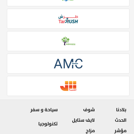
بلادنا
شوف
سياحة و سفر
الحدث
لايف ستايل
تكنولوجيا
مؤشر
مزاج