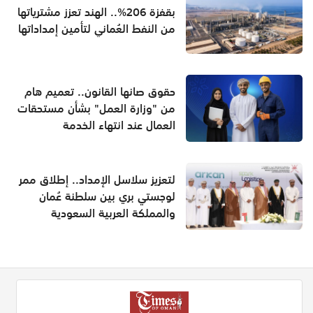
بقفزة 206%.. الهند تعزز مشترياتها
من النفط العُماني لتأمين إمداداتها
حقوق صانها القانون.. تعميم هام
من "وزارة العمل" بشأن مستحقات
العمال عند انتهاء الخدمة
لتعزيز سلاسل الإمداد.. إطلاق ممر
لوجستي بري بين سلطنة عُمان
والمملكة العربية السعودية