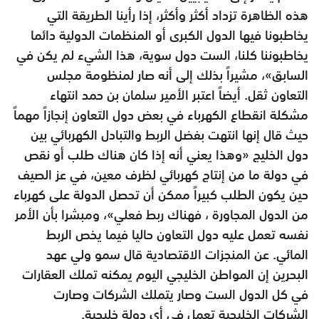
هذه الظاهرة تزداد أكثر وأكثر، إذا رأينا الطريقة التي
يخاطبونا فيها الدول الكبرى أو المنظمات الدولية دائما
يخاطبوننا كلنا، الست دول سوية، هذا الشيء لم يكن في
السابق»، مشيراً بذلك إلى أنه صار لمنظومة مجلس
التعاون ثقل. أيضاً اعتبر الأمير سلمان بن حمد انتهاء
مشكلة انقطاع الكهرباء في بعض دول التعاون إنجازاً مهماً
حيث قال إنها انتهت بفضل الربط والتبادل الكهربائي بين
دول الخليج «وهذا يعني أنه إذا كان هناك طلب أو نقص
في دولة ما من إنتاج كهربائي لظرف معين، في عز الصيف
حين يكون الطلب كبيراً ممكن أن تحصل الدولة على كهرباء
من الدول المجاورة ، فهناك ربط فعلي»، ومبشرا بأن الأمر
نفسه تعمل عليه دول التعاون حاليا فيما يخص الربط
المائي. عن المنجزات الاقتصادية قال سمو ولي عهد
البحرين إن المواطن الخليجي اليوم يمكنه تملك العقارات
في كل الدول الست وصار يتملك الشركات وصارت
الشركات الخليجية تعمل في أي دولة خليجية.