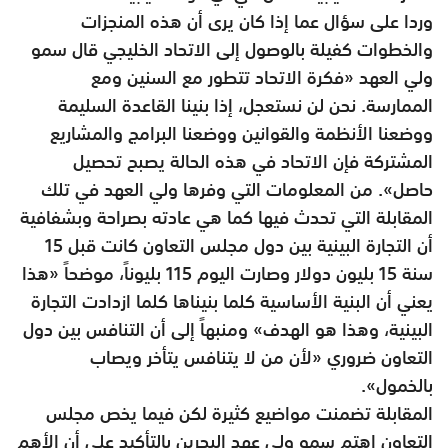
وردا على سؤال عما إذا كان يرى أن هذه المنجزات
والخطوات كفيلة بالوصول إلى الاتحاد الخليجي قال سمو
ولي العهد «فكرة الاتحاد تتطور مع السنين ومع
الممارسة. نحن لن نستعجل، إذا بنينا القاعدة السليمة
ووضعنا الأنظمة والقوانين ووضعنا البرامج والمشاريع
المشتركة فإن الاتحاد في هذه الحالة يصبح تحصيل
حاصل». من المعلومات التي وفرها ولي العهد في تلك
المقابلة التي تحدث فيها كما هي عادته بصراحة وبشفافية
أن التجارة البينية بين دول مجلس التعاون كانت قبل 15
سنة 15 بليون دولار وصارت اليوم 115 بليوناً، موضحاً «هذا
يعني أن البنية الأساسية كلما بنيناها كلما ازدادت التجارة
البينية، وهذا هو الهدف» ومنبهاً إلى أن التنافس بين دول
التعاون ضروري «لأن من لا يتنافس يتأخر ويصاب
بالخمول».
المقابلة تضمنت مواضيع كثيرة لكن فيما يخص مجلس
التعاون اهتم سمو ولي عهد البحرين بالتأكيد على أن الأهم