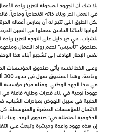
بلا شك أن الجهود المبذولة لتعزيز ريادة الأ
في العمل الحر وبناء ذاته اقتصادياً ومادياً. 
بكل الطرق التي تتيح له أن يمارس أعماله الحرة.
أبوابها لأبنائنا الجادين ليعملوا في المهن الحر
للشباب، هي خير دليل على التوجه لتعزيز ريادة ا
لصندوق "تأسيس" لدعم رواد الأعمال ومنحهم ال
نفس الإطار الهادف إلى تشجيع أبناء هذا الوطن 
وعلى الخط نفسه يأتي صندوق المؤسسات الص
وخاص
في هذا الجهد الوطني. ومثله مركز مؤسسة الز
جهوداً نوعية في بناء قدرات وطنية فاعلة في 
الائتمان للمؤسسات الصغيرة والمتوسطة. كل 
الحكومية المتمثلة في: صندوق الرفد، وبنك الت
إن هذه جهود واعدة ومبشرة وتبعث على التفاؤ