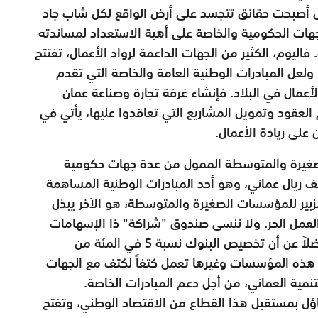
عمال أصبحت حقائق تتجسد على أرض الواقع لكل شاب جاد
فالجهات الحكومية والخاصة على أهبة الاستعداد لمساندته
 فاليوم، الكثير من الجهات الداعمة لرواد الأعمال، تفتتح
ة. ولعل المبادرات الوطنية العامة والخاصة التي تقدم
لأعمال في البلاد. فإنشاء غرفة تجارة وصناعة عمان
عقود وتمويل المشاريع التي تعاقدوا عليها، يأتي في
على ريادة الأعمال.
غيرة والمتوسطة الممول من عدة جهات حكومية
ة. وهذا الصندوق يمول في حدود 300 ألف ريال عماني، وهو أحد المبادرات الوطنية المساهمة
بير للمؤسسات الصغيرة والمتوسطة، هو الآخر يبذل
العمل الحر. ولا ننسى صندوق "شراكة" ذا الإسهامات
الطيبة في سبيل النهوض بمبادرات الشباب، فضلاً عن أن تخصيص البنوك نسبة 5 في المئة من
هذه المؤسسات وغيرها تعمل كتفاً لكتف مع الجهات
نمية العماني، من أجل دعم المبادرات الخاصة.
ل بمستقبل هذا القطاع من الاقتصاد الوطني، وتفتح