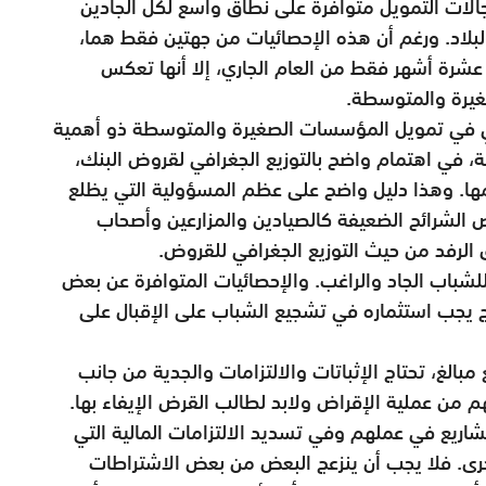
 مجالات التمويل متوافرة على نطاق واسع لكل الجادين
لبلاد. ورغم أن هذه الإحصائيات من جهتين فقط هما،
عشرة أشهر فقط من العام الجاري، إلا أنها تعكس
غيرة والمتوسطة.
اني في تمويل المؤسسات الصغيرة والمتوسطة ذو أهمية
 في اهتمام واضح بالتوزيع الجغرافي لقروض البنك،
مها. وهذا دليل واضح على عظم المسؤولية التي يظلع
ص الشرائح الضعيفة كالصيادين والمزارعين وأصحاب
الرفد من حيث التوزيع الجغرافي للقروض.
للشباب الجاد والراغب. والإحصائيات المتوافرة عن بعض
هج يجب استثماره في تشجيع الشباب على الإقبال على
بالغ، تحتاج الإثباتات والالتزامات والجدية من جانب
م من عملية الإقراض ولابد لطالب القرض الإيفاء بها.
ريع في عملهم وفي تسديد الالتزامات المالية التي
رى. فلا يجب أن ينزعج البعض من بعض الاشتراطات