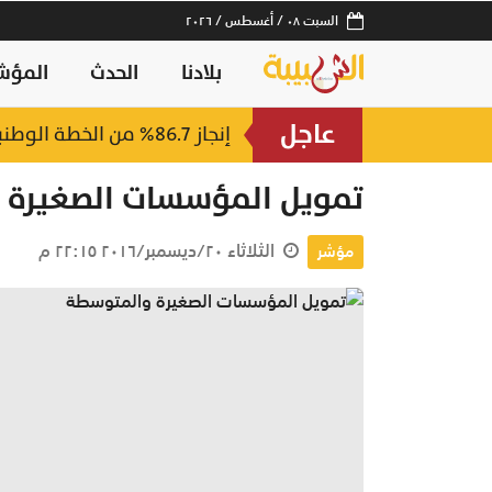
السبت ٠٨ / أغسطس / ٢٠٢٦
بلادنا
الحدث
المؤش
عاجل
إنجاز 86.7% من الخطة الوطنية.. قفزة بـ التجارة الإلكترونية في سلطنة عُمان
تمويل المؤسسات الصغيرة 
الثلاثاء ٢٠/ديسمبر/٢٠١٦ ٢٢:١٥ م
مؤشر