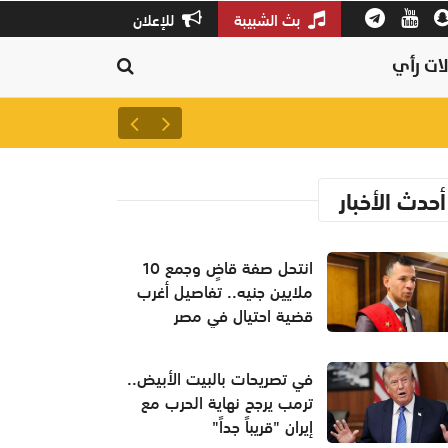
بث الشبيبة
للإعلان
ات رأي
بمشاركة 100 عارض.. انطلاق ملتقى ومعرض الأمن الغذائي 2026 بصلالة بعد غدٍ
أحدث الأخبار
انتحل صفة قاضٍ وجمع 10
ملايين جنيه.. تفاصيل أغرب
قضية احتيال في مصر
في تصريحات بالبيت الأبيض..
ترمب يرجح نهاية الحرب مع
إيران "قريباً جداً"