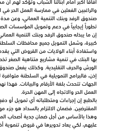
آفاقاً أكبر أمام أبنائنا الشباب وتؤكد لهم أن
والراغبين الفعلين في ممارسة العمل الحر في ا
صندوق الرفد وبنك التنمية العماني، وعن مدة 
تطوراً إيجابياً في دعم وتمويل المؤسسات الص
إن ما يبذله صندوق الرفد وبنك التنمية العم
كبيرة، وشمل التمويل جميع محافظات السلطنة،
واستفادة أبناء الولايات من القروض التي يقد
بها البنك في تنمية مشاريع متناهية الصغر تخ
الورش والحرف التقليدية. وكذلك يفعل صندوق 
إذن، فالبرامج التمويلية في السلطنة متوافرة 
الجهات تتحدث بلغة الأرقام والبيانات. فهذا ن
العمل الحر والاتجاه إلى المهن الحرة.
بالطبع إن إجراءات ومتطلباته أي تمويل أو دفع م
المقترضين. فضمان الالتزام بالسداد هو جزء مه
وهذا بالأساس من أجل ضمان جدية أصحاب المشا
عليهم، لكي يعاد تدويرها في قروض تنموية أخ