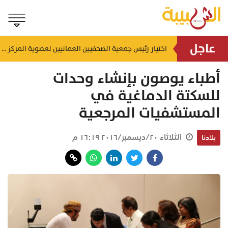
عاجل
إنجاز بحري جديد.. القبطان محمد البوسعيدي أول عُماني يقود ناقلة منتجات نفطية متوسطة المدى
اختيار رئيس جمعية الصحفيين العمانيين لعضوية المركز الدولي لمكافحة التضليل (ICCMD)
منذ ١١ ساعة
أطباء يوصون بإنشاء وحدات
للسكتة الدماغية في
المستشفيات المرجعية
الثلاثاء ٢٠/ديسمبر/٢٠١٦ ١٦:١٩ م
بلادنا