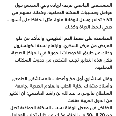
المستشفى الجامعي فرصة لزيادة وعي المجتمع حول
عوامل ومسببات السكتة الدماغية، وكذلك تسهم في
اتخاذ تدابير وسبل للوقاية منها، مثل الحفاظ على أسلوب
صحي لنمط الحياة وكذلك
المحافظة على ضغط الدم الطبيعي، والتأكد من خلو
المريض من مرض السكري، وارتفاع نسبة الكولسترول
وذلك عن طريق الفحوصات الدورية في المراكز الصحية،
فكل هذه التدابير تجنب الشخص من حدوث السكتات
الدماغية.
وقال استشاري أول مخ وأعصاب بالمستشفى الجامعي
وأستاذ مشارك بكلية الطب والعلوم الصحية بجامعة
السلطان قابوس د. عبدالله بن راشد العاصمي: أن الكثير
من الدول الغربية حققت
انخفاض في معدل الوفاة بسبب السكتة الدماغية تصل
من 20 إلى30 في المئة، وذلك من خلال تجنب العوامل