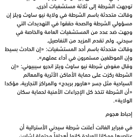
توجهت الشرطة إلى ثلاثة مستشفيات أخرى.
وقالت متحدثة باسم الشرطة في ولاية نيو ساوث ويلز إن
مسؤولي الشرطة والصحة حققوا في التهديدات التي
وجهت ضد عدد من المستشفيات العامة والخاصة في
سيدني. ولم تقدم المزيد من التفاصيل.
وقالت متحدثة باسم أحد المستشفيات: «إن الحادث بسيط
وإن الموظفين مستمرون في أداء عملهم».
وقال مفوض شرطة نيو ساوث ويلز اندرو سيبيوني: «إن
الشرطة ركزت على حماية الأماكن الأثرية والمعالم
السياحية مثل جسر «هاربور بريدج» والمراكز التجارية، مؤكدا
«أن الشرطة تتخذ كل الإجراءات الأمنية لحماية سكان
الولاية».
إحباط هجوم
في فبراير الفائت أعلنت شرطة سيدني الأسترالية أن
عناصرها ومكانا للعبادة كانوا أهدافاً محتملة لشابين