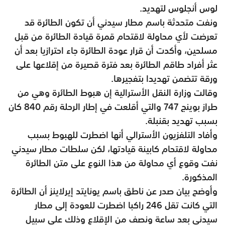
لوس أنجلوس لتهديد.
ونفت متحدثة باسم مطار سيدني أن تكون الطائرة قد
تعرضت لأي محاولة لاقتحام قمرة قيادة الطائرة من قبل
مسلحين، وأكدت أن قرار عودة الطائرة جاء احترازيا بعد أن
عثر أفراد طاقم الطائرة بعد فترة قصيرة من إقلاعها على
ورقة تتضمن تهديدا بتفجيرها.
وقالت وزارة النقل الأسترالية إن هبوط الطائرة وهي من
طراز بوينج 747 والتي أقلعت في إطار الرحلة رقم 840 كان
بسبب تهديد بقنبلة.
وأفاد التلفزيون الأسترالي أنها اضطرت للهبوط بسبب
محاولة لاقتحام كابينة قيادتها، لكن سلطات مطار سيدني
نفت وقوع أي محاولة من هذا النوع على متن الطائرة
المذكورة.
وأوضح بيان صدر عن ناطق باسم يونايتد إيرلاينز أن الطائرة
التي كانت تقل 246 راكبا اضطرت للعودة إلى مطار
سيدني بعد ساعة ونصف من الإقلاع وذلك على سبيل