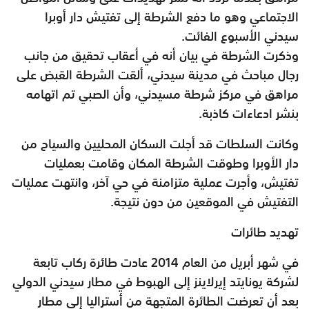
الاجتماعي وهو ما دفع الشرطة إلى تفتيش دار أوبرا
سيدني الأسبوع الفائت.
وذكرت الشرطة في بيان أنه في أعقاب تحقيق من جانب
رجال مباحث في مدينة سيدني، ألقت الشرطة القبض على
مراهق في مركز شرطة مسيدني، وأن الصبي تم اتهامه
بنشر ادعاءات كاذبة.
وكانت السلطات قد أجلت السكان المحليين والسياح من
دار الأوبرا وطوقت الشرطة المكان وقامت بعمليات
تفتيش، وأجرت عملية متزامنة في حي آخر، وانتهت عمليات
التفتيش في الموقعين من دون نتيجة.
تهديد طائرات
في شهر أبريل من العام 2014 عادت طائرة ركاب تابعة
لشركة يونايتد إيرلاينز إلى الهبوط في مطار سيدني الدولي
بعد أن تعرضت الطائرة المتجهة من أستراليا إلى مطار