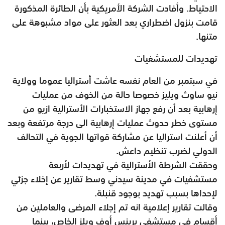
الاحتياط. وأفادت الشركة الأمريكية بأن الطائرة المذكورة
قامت بنزول اضطراري بعد العثور على مواد مشبوهة على
متنها.
تهديدات للمستشفيات
في سبتمبر من العام نفسه عاشت أستراليا عموما وولاية
نيو ساوث ويليز خصوصا حالة من الخوف من عمليات
إرهابية بعد أن رفع جهاز الاستخبارات الأسترالية ازيو من
مستوى خطر حدوث عمليات إرهابية الى درجة مرتفعة وبعد
أن أعلنت استراليا عن مشاركة قواتها الجوية في التحالف
الدولي لضرب تنظيم داعش.
وحققت الشرطة الأسترالية في تهديدات لأربعة
مستشفيات في مدينة سيدني وسط تقارير عن إخلاء جزئي
لإحداها بسبب تهديد بوجود قنبلة.
وقالت تقارير إعلامية انه تم إجلاء المرضى والعاملين من
أقسام في مستشفى برينس أوف ويلز الخاص، بينما