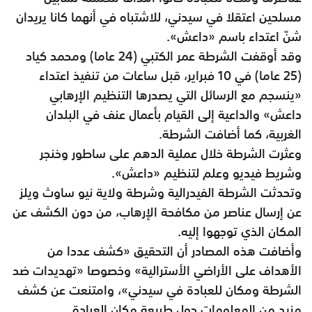
مسلحين اعتقلا في سيدني، للاشتباه في أنهما كانا يريدان
شنّ اعتداء باسم «داعش».
وقد أوقفت الشرطة عمر الكتبي (24 عاما) ومحمد كياد
(25 عاما) في 10 فبراير، قبل ساعات من تنفيذ اعتداء
«ينسجم مع الرسائل التي يصدرها التنظيم الإرهابي
داعش» والداعية إلى القيام بأعمال عنف في البلدان
الغربية، كما أضافت الشرطة.
وعثرت الشرطة خلال عملية الدهم على ساطور وخنجر
وشريط فيديو وعلم لتنظيم «داعش».
وتحدثت الشرطة الفيدرالية وشرطة ولاية نيو ساوث ويلز
عن إرسال عناصر من مكافحة الإرهاب، من دون الكشف عن
المكان الذي توجهوا إليه.
وأضافت هذه المصادر أن التحقيق «كشف عددا من
الأهداف على الأراضي الأسترالية» وخصوصا «تهديدات ضد
الشرطة ومكان للعبادة في سيدني»، وامتنعت عن كشف
مزيد من المعلومات حول طبيعة مكان العبادة