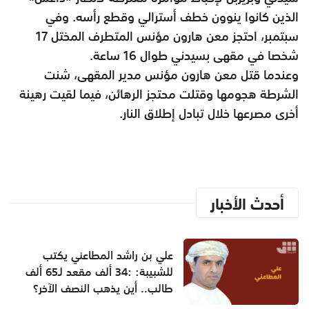
الذين كانوا ينوون خطف أسترالي وقطع رأسه. وفي
سبتمبر، احتجز معن هارون مؤنس المتطرف المختل 17
شخصا في مقهى بسيدني طوال 16 ساعة.
وعندما قتل معن هارون مؤنس مدير المقهى، شنت
الشرطة هجومها وقتلت محتجز الرهائن، فيما لقيت رهينة
أخرى مصرعها خلال تبادل إطلاق النار.
أحدث الأخبار
علي بن راشد المطاعني يكتب
للشبيبة: :34 ألف مقعد لـ65 ألف
طالب.. أين يذهب النصف الآخر؟