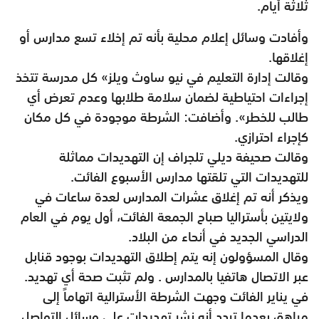
ثلاثة أيام.
وأفادت وسائل إعلام محلية بأنه تم إخلاء تسع مدارس أو
إغلاقها.
وقالت إدارة التعليم في نيو ساوث ويلز» كل مدرسة تتخذ
إجراءات احتياطية لضمان سلامة طلابها وعدم تعرض أي
طالب للخطر». وأضافت: الشرطة موجودة في كل مكان
كإجراء احترازي.
وقالت صحيفة ديلي تلجراف إن التهديدات مماثلة
للتهديدات التي تلقتها مدارس الأسبوع الفائت.
ويذكر أنه تم إغلاق عشرات المدارس لعدة ساعات في
ولايتين بأستراليا صباح الجمعة الفائت، أول يوم في العام
الدراسي الجديد في أنحاء من البلاد.
وقال المسؤولون إنه يتم إطلاق التهديدات بوجود قنابل
عبر الاتصال هاتفيا بالمدارس . ولم تثبت صحة أي تهديد.
في يناير الفائت وجهت الشرطة الأسترالية اتهاماً إلى
مراهق بعدما تردد أنه نشر تهديدات على وسائل التواصل