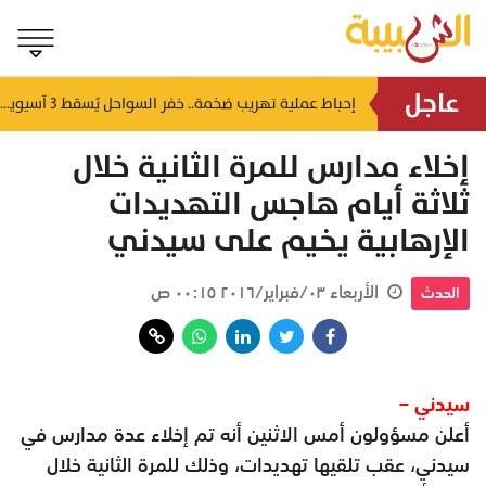
عاجل
إحباط عملية تهريب ضخمة.. خفر السواحل يُسقط 3 آسيويين بحوزتهم 66 كجم من الكريستال
منذ ٤ ساعات
إخلاء مدارس للمرة الثانية خلال
ثلاثة أيام هاجس التهديدات
الإرهابية يخيم على سيدني
الأربعاء ٠٣/فبراير/٢٠١٦ ٠٠:١٥ ص
الحدث
سيدني –
أعلن مسؤولون أمس الاثنين أنه تم إخلاء عدة مدارس في
سيدني، عقب تلقيها تهديدات، وذلك للمرة الثانية خلال