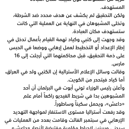
المستهدف.
ولكن التحقيق لم يكشف عن هدف محدد ضد الشرطة،
وتخلى المشبوهان في النهاية عن العملية التي كانت
ستستهدف مكان العبادة.
وقد وجهت إلى كتبي وكياد تهمة القيام بأعمال تدخل في
إطار الإعداد أو التخطيط لعمل إرهابي ووضعا في الحبس
على ذمة التحقيق، قبل محاكمتهما التي أرجئت إلى 16
مارس.
وقالت وسائل الإعلام الأسترالية إن الكتبي ولد في العراق،
أما كياد فيتحدر من الكويت.
وأعلن رئيس الوزراء توني أبوت في البرلمان أن أحد
المشبوهين بدا في شريط الفيديو راكعاً أمام علم
«داعش»، ويحمل سكيناً وساطوراً.
وقد رفعت أستراليا مستوى الاستنفار لمواجهة التهديد
الإرهابي في سبتمبر الفائت وقامت بعدد من العمليات في
سيدني وبريزبن لإحباط مؤامرة مفترضة لأنصار «داعش»