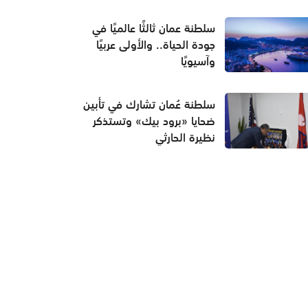
سلطنة عمان ثالثًا عالميًا في
جودة الحياة.. والأولى عربيًا
وآسيويًا
سلطنة عُمان تشارك في تأبين
ضحايا «برود بيك» وتستذكر
نظيرة الحارثي