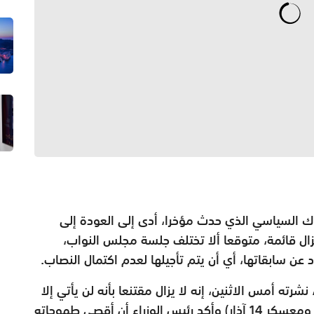
لحراك السياسي الذي حدث مؤخرا، أدى إلى العودة إلى
 تزال قائمة، متوقعا ألا تختلف جلسة مجلس النواب،
نشرته أمس الاثنين، إنه لا يزال مقتنعا بأنه لن يأتي إلا
رئيس توافقي من أحد الفريقين (معسكر 8 آذار ومعسكر 14 آذار) وأكد رئيس الوزراء أن أقصى طموحاته