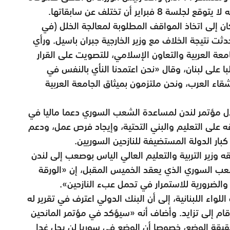
راير أن تختلف عن سابقاتها.
ن إلى اتخاذ المواقف المطلوبة لمعالجة الخلل (في
ثت نتيجة الخلاف مع وزير الخارجية جبران باسيل. ورأي
معة العربية والتعاون الإسلامي، للتصويت على القرار
با على لبنان، وقال «نحن اعتمدنا النأي بالنفس في
اء العرب، ونحن ملتزمون بميثاق الجامعة العربية
 مؤتمر لندن لمساعدة الشعب السوري دعما ماليا في
إنفاقه على التعليم والبني التحتية، وإيجاد فرص عمل، ودعم
 كبار الدولة المستضيفة للنازحين السوريين.
توجه، الثلاثاء 2 فبراير، يرافقه وزير التربية والتعليم العالي الياس بوصعب إلى لندن
شعب السوري الذي يعقد الخميس المقبل، إن «الورقة
 والضرورية للاستمرار في تحمل عبء النازحين».
للواء اللبنانية، إلى أن البنك الدولي اعترف في تقرير له
مليارات دولار، والأرقام إلى تزايد. وأضاف أنه «سيؤكد في مؤتمر المانحين
حقيقة الوضع، خصوصا أن الوضع في سوريا لن يحل غدا