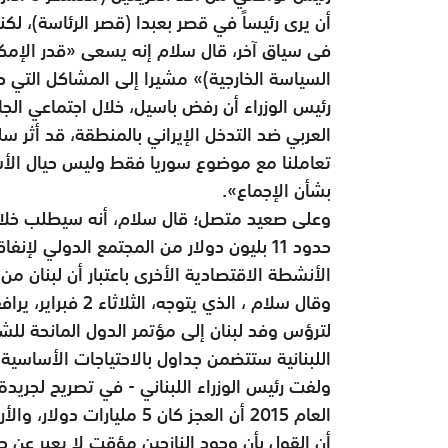
أن يرى رئيساً في قصر بعبدا (قصر الرئاسة)، لكنه لا يتوقع لجلسة 8 فب
فى سياق آخر، قال سلام إنه يسعى «قدر الإمكا
السياسة الخارجية)» مشيرا إلى المشاكل التي حد
رئيس الوزراء أن رفض باسيل، خلال اجتماعي الجا
العربي ضد التدخل الإيراني بالمنطقة، قد أثر سل
تعاملنا مع موضوع سوريا فقط وليس حيال الأشق
بشأن الإجماع».
وعلى صعيد متصل؛ قال سلام، أنه سيطلب خلال
حدود 11 بليون دولار من المجتمع الدولي ل
الأنشطة الاقتصادية الأخرى باعتبار أن لبنان من
وقال سلام ، الذي ي
لترؤس وفد لبنان إلى مؤتمر الدول المانحة لل
اللبنانية ستتضمن جداول بالاحتياجات الأساسية
ولفت رئيس الوزراء اللبناني - في تصريح لجريدة ا
العام 2015 أن العجز كان 5 
أن القول بأن وجود النازحين مؤقت لا يعبر عن 