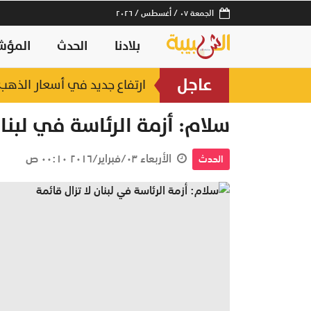
الجمعة ٠٧ / أغسطس / ٢٠٢٦
بلادنا
الحدث
المؤش
عاجل
ارتفاع جديد في أسعار الذهب.. وعيار 21 عند 2
سلام: أزمة الرئاسة في لبنان
الأربعاء ٠٣/فبراير/٢٠١٦ ٠٠:١٠ ص
الحدث