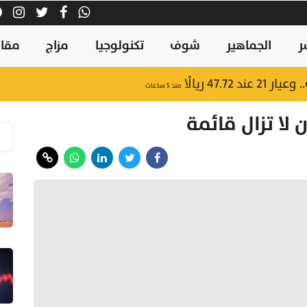
ر
الجماهير
شوف
تكنولوجيا
مزاج
مقال
47.7 ريالًا
منذ ٥ ساعات
 لا تزال قائمة