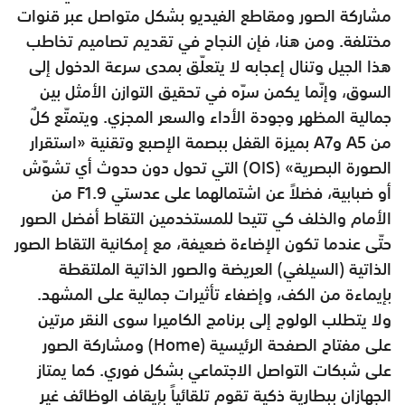
مشاركة الصور ومقاطع الفيديو بشكل متواصل عبر قنوات
مختلفة. ومن هنا، فإن النجاح في تقديم تصاميم تخاطب
هذا الجيل وتنال إعجابه لا يتعلّق بمدى سرعة الدخول إلى
السوق، وإنّما يكمن سرّه في تحقيق التوازن الأمثل بين
جمالية المظهر وجودة الأداء والسعر المجزي. ويتمتّع كلٌ
من A5 وA7 بميزة القفل ببصمة الإصبع وتقنية «استقرار
الصورة البصرية» (OIS) التي تحول دون حدوث أي تشوّش
أو ضبابية، فضلاً عن اشتمالهما على عدستي F1.9 من
الأمام والخلف كي تتيحا للمستخدمين التقاط أفضل الصور
حتّى عندما تكون الإضاءة ضعيفة، مع إمكانية التقاط الصور
الذاتية (السيلفي) العريضة والصور الذاتية الملتقطة
بإيماءة من الكف، وإضفاء تأثيرات جمالية على المشهد.
ولا يتطلب الولوج إلى برنامج الكاميرا سوى النقر مرتين
على مفتاح الصفحة الرئيسية (Home) ومشاركة الصور
على شبكات التواصل الاجتماعي بشكل فوري. كما يمتاز
الجهازان ببطارية ذكية تقوم تلقائياً بإيقاف الوظائف غير