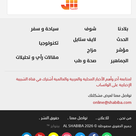
بلادنا
شوف
سياحة و سفر
الحدث
لايف ستايل
تكنولوجيا
مؤشر
مزاج
مقالات رأي و تحليلات
الجماهير
صحة و طب
لمتابعة آخر وأهم الأخبار المحلية والعربية والعالمية أشترك في قناة الشبيبة
الإخبارية على الواتساب
تواصل معنا لعرض مشكلتك
online@shabiba.com
من نحن .
للاعلان .
تواصل معنا .
حقوق النشر .
جميع الحقوق محفوظة © AL SHABIBA 2026
بيتوايز ™