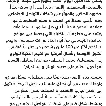
يشكّل هذا الجيل اليوم أضخم جمهور على شبكة الإنترنت،
والشريحة المستهدفة الأقوى تأثيراً على أي شركة نظراً
لحضوره الطاغي والمؤثّر على شبكات التواصل الاجتماعي،
وهو الأعلى معدلاً في استخدام ونشر المعلومات عبر
هواتفه المحمولة قياساً بأي جيل سابق، لا سيما وأنه
يعتمد على معلومات النظراء التي يجدها على مواقع
التواصل الاجتماعي من أجل اتخّاذ قرارات مدروسة. واليوم
يستخدم أكثر من 100 مليون شخص من جيل الألفية في
الشرق الأوسط وشمال أفريقيا هواتفهم الذكية للولوج
إلى ’فيسبوك‘، وتعتبر المنطقة من بين المناطق الأسرع
نمواً حول العالم على صعيد ’تويتر‘ و’إنستجرام‘.
ويتسم جيل الألفية ببحثه عمّا يلبي متطلباته بشكل فوري،
ولهذا لا عجب في أن يُطلق عليه لقب «جيل الآن»؛ إذ يتوق
إلى أفضل تجارب الاستخدام الممكنة بغض النظر عن
المنصّة، سواء كانت هاتفاً محمولاً أم في عالم الواقع،
وينشط بشكل كبير على شبكات التواصل الاجتماعي مع