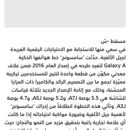
مسقط -ش
في سعي منها للاستجابة مع الاحتياجات الرقمية الفريدة
لجيل الألفية، حدّثت ’سامسونج‘ خط هواتفها الذكية
Galaxy A لتعيد طرحه في إصدار العام 2016 ضمن غلاف
معدني مكوّن من قطعة واحدة لتتيح للمستخدمين تركيبة
مميّزة تجمع ما بين التصميم الرائد والكاميرا ذات المزايا
المحسّنة، وذلك مع إتاحة الإصدار الجديد بثلاثة قياسات
للشاشة هي 5.5 بوصة لـA7، و5.2 بوصة لـA5، و4.7 بوصة
لـA3. وتأتي هذه الخطوة انطلاقاً من إدراك ’سامسونج‘
لأهمية جيل الألفية وضرورة مواكبة احتياجاته إذا ما كانت
أي علامة تجارية راغبة بتحقيق مزيد من النمو والنجاح؛ حيث