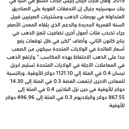
2015. وقال مارك كينان رئيس أبحاث السلع في اسيا في
بنك سوسيتيه جنرال إن التدفقات القوية على الصناديق
المتداولة في بورصات الذهب ومشتريات الصينيين قبيل
السنة القمرية الجديدة والدعم الذي يلقاه المعدن الأصفر
جراء تذبذب فئات أصول أخرى تضافرت لتعزز الذهب في
يناير كانون الثاني. وأضاف "لكن في ظل توقعات رفع
أسعار الفائدة في الولايات المتحدة سيكون من الصعب
جدا على الذهب الاحتفاظ بهذه المكاسب." وارتفع الذهب
في المعاملات الآجلة في الولايات المتحدة تسليم ابريل
نيسان 0.4 في المئة إلي 1121.10 دولار للأوقية. وبالنسبة
للمعادن الاخرى ارتفعت الفضة 0.3 في المئة إلى 14.30
دولار للأوقية في حين نزل البلاتين 0.4 في المئة إلى
867.55 دولار والبلاديوم 0.3 في المئة إلى 496.96 دولار
للأوقية.