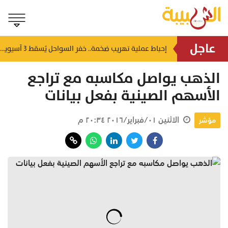
عاجل
شمل غرامات وإغلاقاً نهائياً.. "حماية المستهلك" تُعلن صدور حكم قضائي بحق مؤسستين بمسقط
إحباط عملية تهريب ضخمة.. خفر السواحل يُسقط 3 آسيويين بحوزتهم 66 كجم من الكريستال
منذ ٤ ساعات
الذهب يواصل مكاسبه مع تراجع
الأسهم الصينية بفعل بيانات
الاثنين ٠١/فبراير/٢٠١٦ ٢٠:٣٤ م
مؤشر