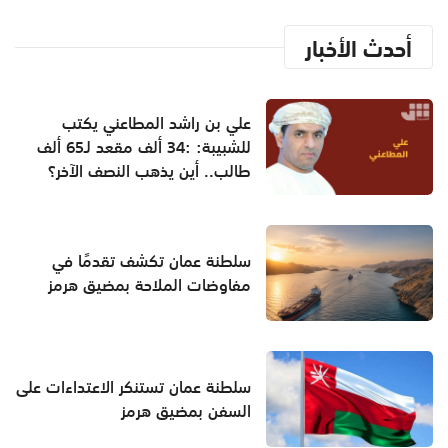
أحدث الأخبار
علي بن راشد المطاعني يكتب
للشبيبة: :34 ألف مقعد لـ65 ألف
طالب.. أين يذهب النصف الآخر؟
سلطنة عمان تكشف تقدمًا في
مفاوضات الملاحة بمضيق هرمز
سلطنة عمان تستنكر الاعتداءات على
السفن بمضيق هرمز