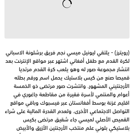
(رويترز) - يلتقي ليونيل ميسي نجم فريق برشلونة الاسباني
لكرة القدم مع طفل أفغاني اشتهر عبر مواقع الإنترنت بعد
انتشار مجموعة صور له وهو يلعب كرة القدم مرتديا
قميصا صنع من كيس بلاستيك يحمل اسم ورقم بطله
الأرجنتيني المشهور. وانتشرت صور مرتضى ذو الخمسة
أعوام والمنتمي لأسرة فقيرة من مقاطعة جاغوري في
اقليم غزنة بوسط أفغانستان عبر فيسبوك وباقي مواقع
التواصل الاجتماعي الأخرى. ولعدم القدرة المالية على شراء
القميص الأصلي لميسي جاء شقيق مرتضى بكيس
بلاستيكي بلوني علم منتخب الأرجنتين الأزرق والأبيض