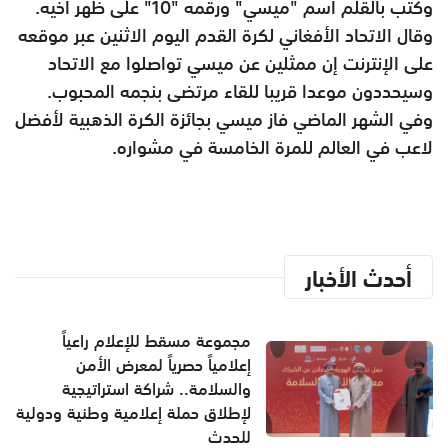
وكتب بالقلم اسم "ميسي" ورقمه "10" على ظهر أخيه.
وقال الاتحاد الأفغاني لكرة القدم اليوم الاثنين عبر موقعه
على الإنترنت إن ممثلين عن ميسي تواصلوا مع الاتحاد
وسيحددون موعدا قريبا للقاء مرتضى بنجمه المحبوب.
وفي الشهر الماضي فاز ميسي بجائزة الكرة الذهبية لأفضل
لاعب في العالم للمرة الخامسة في مشواره.
أحدث الأخبار
مجموعة مسقط للإعلام راعياً
إعلامياً حصرياً لمعرض الأمن
والسلامة.. شراكة استراتيجية
لإطلاق حملة إعلامية وطنية ودولية
للحدث