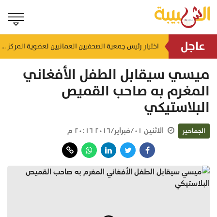
عاجل
إنجاز بحري جديد.. القبطان محمد البوسعيدي أول عُماني يقود ناقلة منتجات نفطية متوسطة المدى
اختيار رئيس جمعية الصحفيين العمانيين لعضوية المركز الدولي لمكافحة التضليل (ICCMD)
منذ ١٣ ساعة
ميسي سيقابل الطفل الأفغاني
المغرم به صاحب القميص
البلاستيكي
الاثنين ٠١/فبراير/٢٠١٦ ٢٠:١٦ م
الجماهير