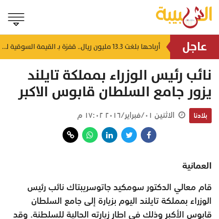
عاجل
44 ألف صفقة في أسبوع.. إقبال استثماري كبير يُعزز أداء بورصة مسقط
أرباحها بلغت 13.3 مليون ريال.. قفزة بـ القيمة السوقية لشركات التمويل ببورصة مسقط
منذ ٤ ساعات
نائب رئيس الوزراء بمملكة تايلند
يزور جامع السلطان قابوس الاكبر
الاثنين ٠١/فبراير/٢٠١٦ ١٧:٠٢ م
بلادنا
العمانية
قام معالي الدكتور سومكيد جاتوسريبتاك نائب رئيس
الوزراء بمملكة تايلند اليوم بزيارة إلى جامع السلطان
قابوس الأكبر وذلك في اطار زيارته الحالية للسلطنة. وقد