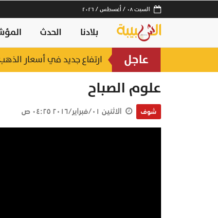
السبت ٠٨ / أغسطس / ٢٠٢٦
بلادنا
الحدث
المؤش
عاجل
ارتفاع جديد في أسعار الذهب.. وعيار 21 عند 2
علوم الصباح
الاثنين ٠١/فبراير/٢٠١٦ ٠٤:٢٥ ص
شوف