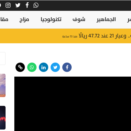
ر
الجماهير
شوف
تكنولوجيا
مزاج
مقال
47.7 ريالًا
منذ ١٣ ساعة