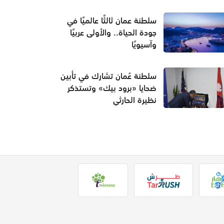
سلطنة عمان ثالثًا عالميًا في
جودة الحياة.. والأولى عربيًا
وآسيويًا
سلطنة عُمان تشارك في تأبين
ضحايا «برود بيك» وتستذكر
نظيرة الحارثي