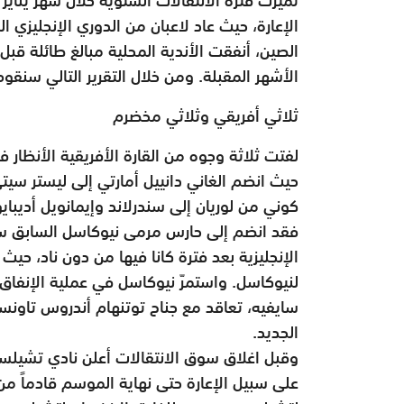
الإعارة، حيث عاد لاعبان من الدوري الإنجليزي ال
الصين، أنفقت الأندية المحلية مبالغ طائلة قبل
الأشهر المقبلة. ومن خلال التقرير التالي سنق
ثلاثي أفريقي وثلاثي مخضرم
لفتت ثلاثة وجوه من القارة الأفريقية الأنظار 
حيث انضم الغاني دانييل أمارتي إلى ليستر سيت
كوني من لوريان إلى سندرلاند وإيمانويل أديبايو
فقد انضم إلى حارس مرمى نيوكاسل السابق ستيف
الإنجليزية بعد فترة كانا فيها من دون ناد، حي
لنيوكاسل. واستمرّ نيوكاسل في عملية الإنف
سايفيه، تعاقد مع جناح توتنهام أندروس تاونس
الجديد.
وقبل اغلاق سوق الانتقالات أعلن نادي تشيلسي 
على سبيل الإعارة حتى نهاية الموسم قادماً من ك