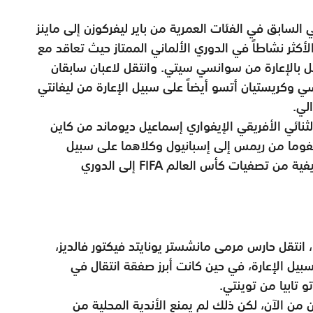
 السابق في الفئات العمرية من باير ليفركوزن إلى ماينز
لأكثر نشاطاً في الدوري الألماني الممتاز حيث تعاقد مع
ل بالإعارة من سوانسي سيتي. وانتقل لاعبان سابقان
ي وكريستيان أتسو أيضاً على سبيل الإعارة من ليفانتي
لي.
ثنائي الأفريقي الإيفواري إسماعيل ديوماند من كاين
يفوما من ريمس إلى إسبانيول وكلاهما على سبيل
الإعارة. ويأمل بيفوما نقل عدوى إنجازاته التهديفية من تصفيات كأس العالم FIFA إلى الدوري
انتقل حارس مرمى مانشستر يونايتد فيكتور فالديز،
 سبيل الإعارة، في حين كانت أبرز صفقة انتقال في
و تابيا من توينتي.
ن الآن، لكن ذلك لم يمنع الأندية المحلية من