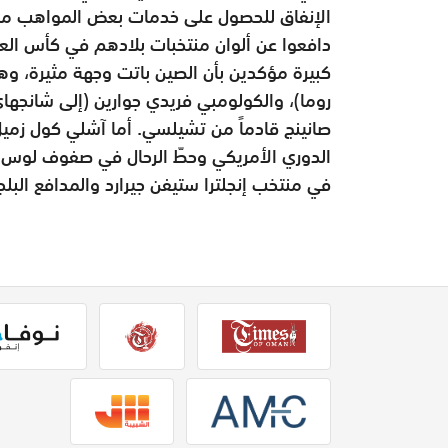
الإنفاق للحصول على خدمات بعض المواهب من أبر
كبيرة مؤكدين بأن الصين باتت وجهة مثيرة، وهم
روما)، والكولومبي فريدي جوارين (إلى شانجهاي 
صانينج قادماً من تشيلسي. أما آشلي كول زميل 
الدوري الأمريكي وحطّ الرحال في صفوف لوس 
في منتخب إنجلترا ستيفن جيرارد والمدافع البلجي