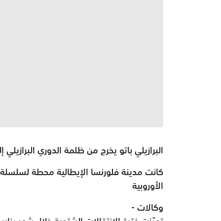
البرازيلي باتو يخرج من ظلمة الدوري البرازيلي 
كانت مدينة فلورنسا الإيطالية محطة لسلسلة من
الأوروبية
وكالات -
تميّزت فترة الانتقالات الشتوية خلال شهر يناي