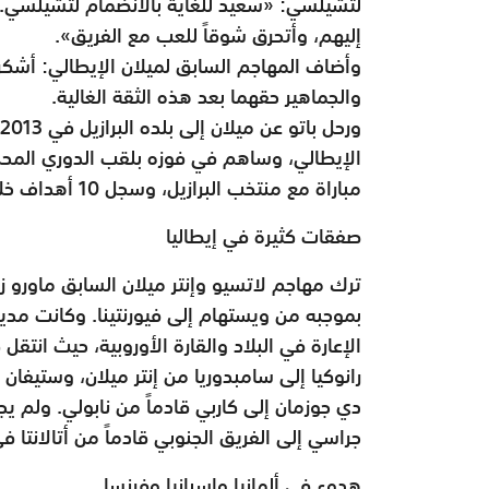
لتشيلسي: «سعيد للغاية بالانضمام لتشيلسي. كا
إليهم، وأتحرق شوقاً للعب مع الفريق».
وأضاف المهاجم السابق لميلان الإيطالي: أشك
والجماهير حقهما بعد هذه الثقة الغالية.
مباراة مع منتخب البرازيل، وسجل 10 أهداف خلالها.
صفقات كثيرة في إيطاليا
ترك مهاجم لاتسيو وإنتر ميلان السابق ماورو زارا
بموجبه من ويستهام إلى فيورنتينا. وكانت مد
الإعارة في البلاد والقارة الأوروبية، حيث انتقل 
رانوكيا إلى سامبدوريا من إنتر ميلان، وستيفان
دي جوزمان إلى كاربي قادماً من نابولي. ولم يجد
جراسي إلى الفريق الجنوبي قادماً من أتالانتا 
هدوء في ألمانيا وإسبانيا وفرنسا