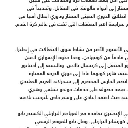
ممتاز إلى أجواء مألوفة. في المقابل، وتحديداً في
 انطلاق الدوري الصيني الممتاز ودوري أبطال أسيا في
وم بمراجعة أهم الصفقات التي تمّت في عالم كرة القدم.
في الأسبوع الأخير من نشاط سوق الانتقالات في إنجلترا،
ي قادماً من كوبنهاجن، وحذا حذوه الإيفواري لامين
ر المنتقل إلى كريستال بالاس. وبالنسبة إلى أديبايور
 هاربر كونهما عادا إلى دوري الدرجة الممتازة
ث انضم الحارس المخضرم إلى سندرلاند الغريم التقليدي
اق، فبعد حصوله على خدمات جونجو شيلفي وهنري
يند حيث اعتمد النادي على وسم خاص للترحيب بلاعبه
الإنجليزي تعاقده مع المهاجم البرازيلي ألكسندر باتو
ورنثيانز البرازيلي. وقال باتو للموقع الرسمي