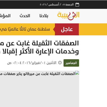
الجمعة ٠٧ / أغسطس / ٢٠٢٦
بلادنا
الحدث
المؤش
عاجل
سلطنة عمان ثالثًا عالميًا في 
الصفقات الثقيلة غابت عن مي
وخدمات الإعارة الأكثر إقبال
الاثنين ٠١/فبراير/٢٠١٦ ٠٢:٠٤ ص
الجماهير