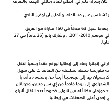
ن بمنزلة حلم لي. أتطلع للقاء زملائي الجدد، والتعرف
ر تشيلسي على مساندته، وأتمنى أن أوفي النادي
ورحل باتو عن ميلان إلى بلده البرازيل في 2013 بعدما سجل 63 هدفاً في 150 مباراة مع الفريق
الإيطالي، وساهم في فوزه بلقب الدوري المحلي موسم 2010-2011. ، وشارك باتو (26 عاماً) في 27
تي إنجلترا وعاد إلى إيطاليا ليوقع عقداً رسمياً انتقل
ينة فلورنسا محطة لسلسلة من التعاقدات على سبيل
كريستيان تيو إلى فيورنتينا أيضاً من برشلونة، وأندريا
 الشعراوي إلى روما قادماً من إي سي ميلان، وجوناثان
 جوزمان مكاناً له في نابولي خصوصاً بعد انتقال ألبرتو
في إحدى أعلى الصفقات في إيطاليا.