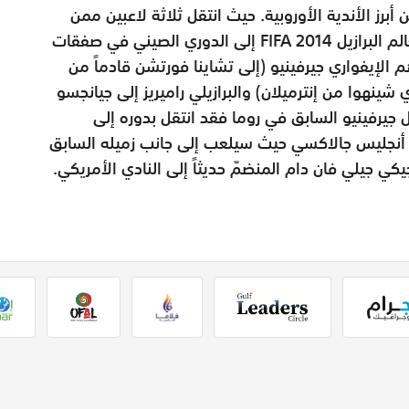
ز الأندية الأوروبية. حيث انتقل ثلاثة لاعبين ممن
دافعوا عن ألوان منتخبات بلادهم في كأس العالم البرازيل 2014 FIFA إلى الدوري الصيني في صفقات
 الإيفواري جيرفينيو (إلى تشاينا فورتشن قادماً من
شينهوا من إنترميلان) والبرازيلي راميريز إلى جيانجسو
جيرفينيو السابق في روما فقد انتقل بدوره إلى
أنجليس جالاكسي حيث سيلعب إلى جانب زميله السابق
كي جيلي فان دام المنضمّ حديثاً إلى النادي الأمريكي.