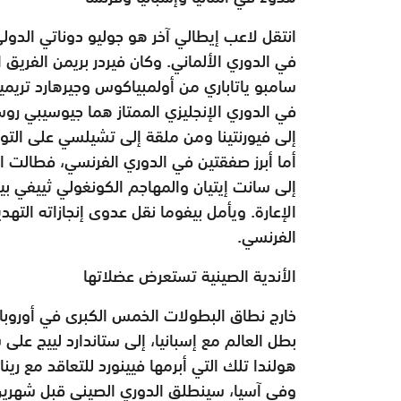
انتقل لاعب إيطالي آخر هو جوليو دوناتي الدولي
في الدوري الألماني. وكان فيردر بريمن الفريق ا
سامبو ياتاباري من أولمبياكوس وجيرهارد تريمي
في الدوري الإنجليزي الممتاز هما جيوسيبي روس
إلى فيورنتينا ومن ملقة إلى تشيلسي على التوا
أما أبرز صفقتين في الدوري الفرنسي، فطالت ال
إلى سانت إيتيان والمهاجم الكونغولي ثييفي ب
الفرنسي.
الأندية الصينية تستعرض عضلاتها
خارج نطاق البطولات الخمس الكبرى في أوروبا، 
بطل العالم مع إسبانيا، إلى ستاندارد لييج على
هولندا تلك التي أبرمها فيينورد للتعاقد مع رينات
وفي آسيا، سينطلق الدوري الصيني قبل شهرين م