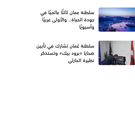
سلطنة عمان ثالثًا عالميًا في
جودة الحياة.. والأولى عربيًا
وآسيويًا
سلطنة عُمان تشارك في تأبين
ضحايا «برود بيك» وتستذكر
نظيرة الحارثي