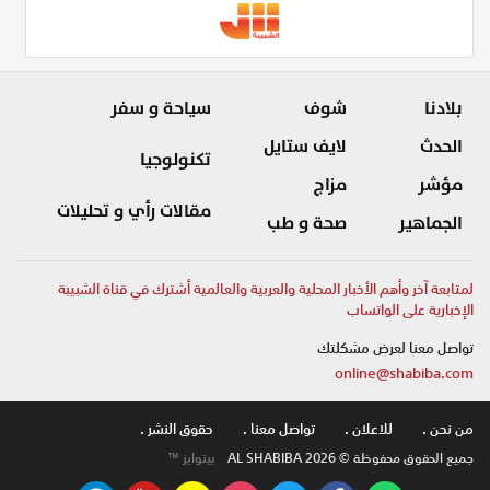
بلادنا
شوف
سياحة و سفر
الحدث
لايف ستايل
تكنولوجيا
مؤشر
مزاج
مقالات رأي و تحليلات
الجماهير
صحة و طب
لمتابعة آخر وأهم الأخبار المحلية والعربية والعالمية أشترك في قناة الشبيبة
الإخبارية على الواتساب
تواصل معنا لعرض مشكلتك
online@shabiba.com
من نحن .
للاعلان .
تواصل معنا .
حقوق النشر .
جميع الحقوق محفوظة © AL SHABIBA 2026
بيتوايز ™