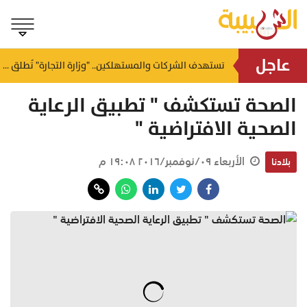
عاجل
يصل إلى 4 أمتار.. "الأرصاد العمانية" تحذر من موج هائج على سواحل بحر العرب
تستهدف الشركات والمستهلكين.. "وزارة التجارة" تُطلق منظومة متكاملة للتجارة الإلكترونية بالسلطنة
منذ ساعة
الصحة تستكشف " تطبيق الرعاية
الصحية الافتراضية "
الأربعاء ٠٩/نوفمبر/٢٠١٦ ١٩:٠٨ م
بلادنا