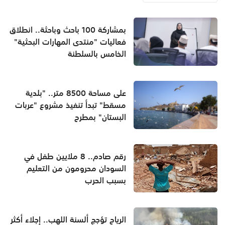
بمشاركة 100 باحث وباحثة.. انطلاق
فعاليات "منتدى المهارات البحثية"
الخامس بالسلطنة
على مساحة 8500 متر.. "بلدية
مسقط" تبدأ تنفيذ مشروع "عربات
البستان" بمطرح
رقم صادم.. 8 ملايين طفل في
السودان محرومون من التعليم
بسبب الحرب
الرياح تؤجج ألسنة اللهب.. إجلاء أكثر