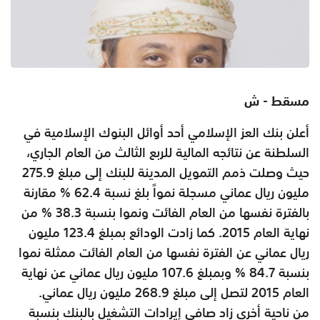
مسقط - ش
أعلن بنك العز الإسلامي أحد أوائل البنوك الإسلامية في
السلطنة عن نتائجه المالية للربع الثالث من العام الجاري،
حيث وصلت ذمم التمويل المدينة للبنك إلى مبلغ 275.9
مليون ريال عماني مسجلة نمواً بلغ نسبة 62.4 % مقارنة
بالفترة نفسها من العام الفائت ونموا بنسبة 38.3 % من
نهاية العام 2015. كما زادت الودائع بمبلغ 123.4 مليون
ريال عماني عن الفترة نفسها من العام الفائت ممثلة نموا
بنسبة 84.7 % وبمبلغ 107.6 مليون ريال عماني عن نهاية
العام 2015 لتصل إلى مبلغ 268.9 مليون ريال عماني.
من ناحية أخرى زاد صافي إيرادات التشغيل بالبنك بنسبة