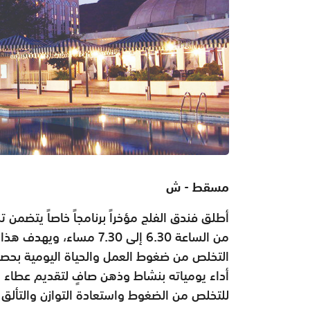
مسقط - ش
أطلق فندق الفلج مؤخراً برنامجاً خاصاً يتضمن
من الساعة 6.30 إلى 7.30 م
التخلص من ضغوط العمل والحياة اليومية بحصص
أداء يومياته بنشاط وذهن صافٍ لتقديم عطاء مت
للتخلص من الضغوط واستعادة التوازن والتألق 