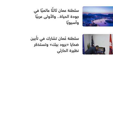
سلطنة عمان ثالثًا عالميًا في
جودة الحياة.. والأولى عربيًا
وآسيويًا
سلطنة عُمان تشارك في تأبين
ضحايا «برود بيك» وتستذكر
نظيرة الحارثي