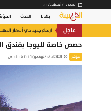
الجمعة ٠٧ / أغسطس / ٢٠٢٦
بلادنا
الحدث
المؤش
عاجل
ارتفاع جديد في أسعار الذهب.. وعيار 21 عند 2
حصص خاصة لليوجا بفندق الفل
الثلاثاء ٠٨/نوفمبر/٢٠١٦ ٠٤:٠٥ ص
مؤشر