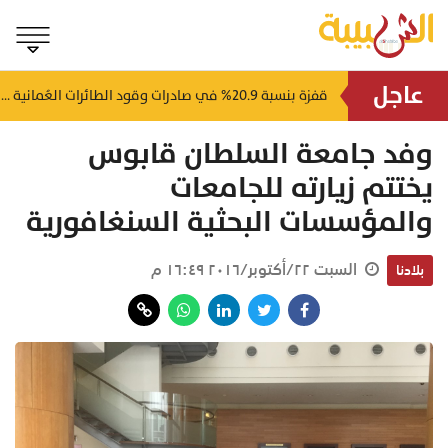
عاجل
اصطدام مسيّرة بخزان نفط في مصفاة الزاوية الليبية.. والشركة تدق ناقوس الخطر
قفزة بنسبة 20.9% في صادرات وقود الطائرات العُمانية
منذ ٥٠ دقيقة
منذ ٥٨ د
وفد جامعة السلطان قابوس
يختتم زيارته للجامعات
والمؤسسات البحثية السنغافورية
السبت ٢٢/أكتوبر/٢٠١٦ ١٦:٤٩ م
بلادنا