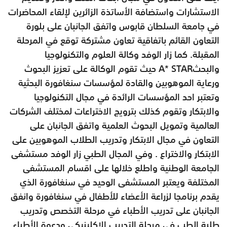
الاستشارات واستضافة الأساتذة الزائرين لإلقاء المحاضرات
في جامعة السلطان قابوس واتفق الجانبان على بلورة
التعاون القائم باتفاقية تعاون مشتركة توقع في المرحلة
المقبلة. كما زار الوفد وكالة العلوم والتكنولوجيا
والبحثA* STAR حيث تقوم الوكالة على تعزيز البحوث
ورعاية الموهوبين والقادة لمؤسسات سنغافورة البحثية
وتعتبر احد المؤسسات الرائدة في مجال التكنولوجيا
والابتكار وتقوم كذلك بترويج الاختراعات لمختلف الشركات
العالمية وتمويل البحوث العلمية واتفق الجانبان على
التعاون في مجال الابتكار وتدريب الطلاب الموهوبين على
الابتكار والاختراع . وفي المجال الطبي زار الوفد مستشفى
الجامعة الوطنية واطلع خلالها على اقسام المستشفى
المختلفة ويعتبر المستشفى الوحيد في سنغافورة الذي
يقدم برنامجا لزراعة الأعضاء للأطفال في سنغافورة وانفق
الجانبان على تدريب الأطباء في مرحلة التخصص وتدريب
طلبة الطب في مرحلة التدريب الاكلينيكي ودعوة الأطباء