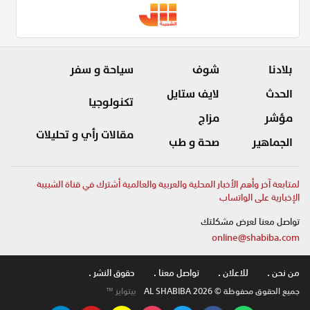
بلادنا
شوف
سياحة و سفر
الحدث
لايف ستايل
تكنولوجيا
مؤشر
مزاج
مقالات رأي و تحليلات
الجماهير
صحة و طب
لمتابعة آخر وأهم الأخبار المحلية والعربية والعالمية أشترك في قناة الشبيبة
الإخبارية على الواتساب
تواصل معنا لعرض مشكلتك
online@shabiba.com
من نحن .
للاعلان .
تواصل معنا .
حقوق النشر .
جميع الحقوق محفوظة © AL SHABIBA 2026
بيتوايز ™