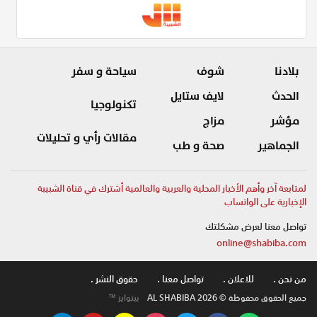
بلادنا
شوف
سياحة و سفر
الحدث
لايف ستايل
تكنولوجيا
مؤشر
مزاج
مقالات رأي و تحليلات
الجماهير
صحة و طب
لمتابعة آخر وأهم الأخبار المحلية والعربية والعالمية أشترك في قناة الشبيبة
الإخبارية على الواتساب
تواصل معنا لعرض مشكلتك
online@shabiba.com
من نحن .
للاعلان .
تواصل معنا .
حقوق النشر .
جميع الحقوق محفوظة © AL SHABIBA 2026
بيتوايز ™