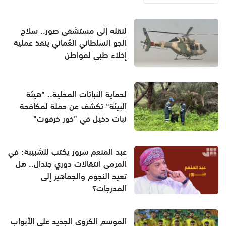
لنقله إلى مستشفى صور.. سلاح
الجو السلطاني العُماني ينفذ عملية
إخلاء طبي لمواطن
لحماية النباتات المحلية.. "هيئة
البيئة" تكشف عن حملة لمكافحة
نبات دخيل في "خور خرفوت"
عبد المنعم سرور يكتب للشبيبة: في
المرمى انتقالات دوري جندال.. هل
تعيد النجوم والجماهير إلى
المدرجات؟
الموسم الكروي الجديد على الأبواب