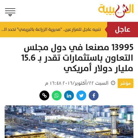
عاجل
وزارة العمل تضبط 11 ألف عامل مخالف وتُحيل 4680 للادعاء العام
تنبيه عاجل للمزارعين.. "مديرية الزراعة بالبريمي" تحدد الضوابط الآمنة لرش المبيدات
منذ ساعة
13995 مصنعا في دول مجلس
التعاون باستثمارات تقدر بـ 15.6
مليار دولار أمريكي
السبت ٢٢/أكتوبر/٢٠١٦ ١٦:٤٨ م
مؤشر