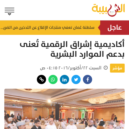
عاجل
لضمان الالتزام بالاشتراطات.. حملات تفتيشية تُستهدف محطات الوقود والمنشآت بالظاهرة
سلطنة عُمان تعفي منتجات الإقلاع عن التدخين من الضريبة
منذ ٤ ساعات
أكاديمية إشراق الرقمية تُعنى
بدعم الموارد البشرية
السبت ٢٢/أكتوبر/٢٠١٦ ٠٤:١٥ ص
مؤشر