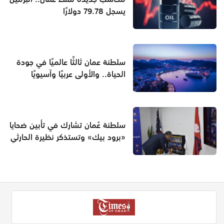
يسجل 79.78 دولارًا
سلطنة عمان ثالثًا عالميًا في جودة
الحياة.. والأولى عربيًا وآسيويًا
سلطنة عُمان تشارك في تأبين ضحايا
«برود بيك» وتستذكر نظيرة الحارثي