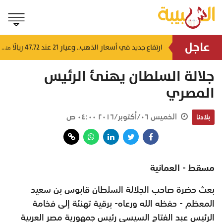
عاجل
4 إرشادات من شرطة عُمان السلطانية للقيادة في الأجواء المغبرة
ارتفاع جديد في أسعار الذهب.. وعيار 21 عند 47.72 ريالًا
منذ ١٤ ساعة
منذ ١٤ ساعة
جلالة السلطان يهنئ الرئيس
المصري
الخميس ٠٦/أكتوبر/٢٠١٦ ٠٤:٠٠ ص
بلادنا
مسقط - العمانية
بعث حضرة صاحب الجلالة السلطان قابوس بن سعيد
المعظم - حفظه الله ورعاه- برقية تهنئة إلى فخامة
الرئيس عبد الفتاح السيسي رئيس جمهورية مصر العربية