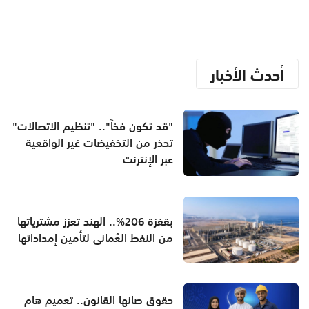
أحدث الأخبار
"قد تكون فخاً".. "تنظيم الاتصالات"
تحذر من التخفيضات غير الواقعية
عبر الإنترنت
بقفزة 206%.. الهند تعزز مشترياتها
من النفط العُماني لتأمين إمداداتها
حقوق صانها القانون.. تعميم هام