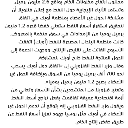
محللون ارتفاع مخزونات الخام بواقع 2.6 مليون برميل.
وتستمر الأنباء الإيجابية حول النفط مع إعلان فنزويلا أن
مشاركة الدول غير الأعضاء بمنظمة أوبك في اتفاق
لتحقيق استقرار أسعار النفط ستعني خفضا قدره 1.2 مليون
برميل يوميا من الإمدادات في سوق متخمة بالمعروض.
كانت منظمة البلدان المصدرة للنفط (أوبك) اتفقت
الأسبوع الفائت على تقليص الإنتاج. ووجهت الدعوة إلى
الدول المنتجة للنفط خارج أوبك للمشاركة.
وقال وزير النفط الفنزويلي إن «اتفاق دول أوبك يسحب
نحو 700 ألف برميل يوميا من السوق وبإضافة الدول غير
الأعضاء يصبح 1.2 مليون برميل يوميا».
وتعتبر فنزويلا من المتشددين بشأن الأسعار وتعاني من
أزمة اقتصادية عميقة تفاقمت بفعل تراجع أسعار النفط.
ويقول وزير النفط الفنزويلي إنه يتوقع أن تدعم الدول غير
الأعضاء في أوبك مثل روسيا جهود تعزيز أسعار النفط عن
طريق خفض إنتاج الخام.