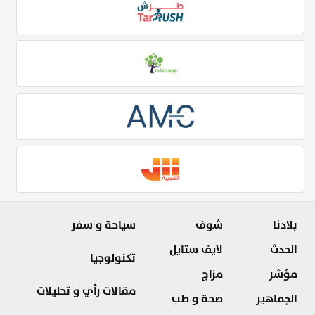
بلادنا
شوف
سياحة و سفر
الحدث
لايف ستايل
تكنولوجيا
مؤشر
مزاج
مقالات رأي و تحليلات
الجماهير
صحة و طب