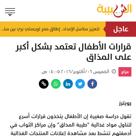
عاجل
اختصاصي أسري يحذر: المكوث الطويل في بيت الأهل قد يهدد استقرار الحياة الزوجية
لتعزيز سلاسل الإمداد.. إطلاق ممر لوجستي بري بين سلطنة عُمان والمملكة العربية السعودية
منذ ساعتين
قرارات الأطفال تعتمد بشكل أكبر
على المذاق
الخميس ٠٦/أكتوبر/٢٠١٦ ٠٤:٠٥ ص
مزاج
رويترز
تقول دراسة صغيرة إن الأطفال يتخذون قرارات أسرع
لتناول مواد غذائية "طيبة المذاق" وإن مراكز الثواب في
أدمغتهم تنشط بعد مشاهدة إعلانات المنتجات الغذائية