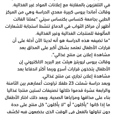
في التلفزيون بالمقارنة مع إعلانات المواد غير الغذائية.
وقالت أماندا بروس كبيرة معدي الدراسة وهي من المركز
الطبي بجامعة كنساس بكنساس سيتي "عملنا الفائت
أظهر أن مراكز الثواب في الدماغ تنشط استجابة للشعارات
المألوفة للمنتجات الغذائية وغير الغذائية.
"ما تضيفه هذه الدراسة هو أنه لدينا الآن أدلة على أن
قرارات الأطفال تعتمد بشكل أكبر على المذاق بعد
مشاهدة إعلان عن منتج غذائي".
وقالت بروس لرويترز هيلث عبر البريد الالكتروني إن
الأطفال يتخذون قرارات أسرع وربما أكثر اندفاعا بعد
مشاهدة إعلان تجاري عن منتج غذائي.
وبعد دراسة شملت 23 طفلا تراوحت أعمارهم بين الثامنة
والرابعة عشرة قدموا خلالها تصنيفات لستين منتجا غذائيا
بناء على مذاقها ومزاياها الصحية. وبعد ذلك اختار الأطفال
ما إذا كانوا "يأكلون" أو "لا يأكلون" كل منتج على حدة
دون تناولها بالفعل في الوقت الذي يخضعون فيه لكشف