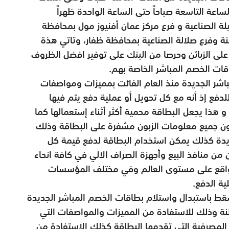
اعة التاسعة صباحاً حتى الساعة الواحدة ظهراً
يلة الصناعية و فرع مركز عمان أفنيوز مول بمحافظة
 وفرع صلالة الصناعية بمحافظة ظفار، وتاتي هذة
ى الزبائن وحرصا من البنك على توفير افضل الظروف
اقات الخصم المباشر الخاصة بهم.
شر الجديدة منذ العام الفائت بمميزات ومواصفات
 للدفع إذ أنه مع كل تحويل أو عملية دفع يتم فيها
 هذا يجعل البطاقة محمية أكثر أثناء إستعمالها كما
كون جميع معلومات الزبون مشفرة على البطاقة وذلك
دة كذلك يمكن استخدام البطاقة لدفع قيمة كل
 من منافذ البيع وأجهزة الصراف الالي في كافة انحاء
لمواقع على مستوى العالم وفي مختلف المؤسسات
ية الدفع.
مسقط باستبدال واستلام بطاقات الخصم المباشر الجديدة
نة وذلك للاستفادة من المميزات والمواصفات التي
ت المصرفية التي تقدمها البطاقة كذلك الاستفادة من