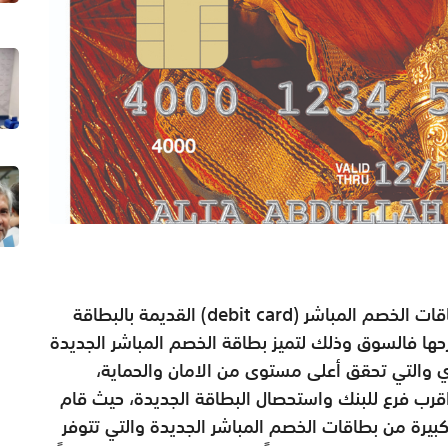
دعا بنك مسقط الزبائن الى ضرورة استبدال بطاقات الخصم المباشر (debit card) القديمة بالبطاقة
طرحها فالسوق وذلك لتميز بطاقة الخصم المباشر الجديدة
ي والتي تحقق أعلى مستوى من الامان والحماية،
رب فرع للبنك واستحصال البطاقة الجديدة، حيث قام
د كبيرة من بطاقات الخصم المباشر الجديدة والتي تتوفر