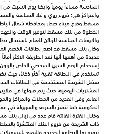
السادسة مساءاً يومياً وايضا يوم السبت من الس
والمراكز هي: فروع روي و غلا الصناعية والمعب
مسقط وفرع ميناء صحار بمحافظة شمال الباطنة
الخطوة من بنك مسقط لتوفير الوقت والجهد عل
والاوقات المناسبة للزبائن للقيام باستبدال بط
وكان بنك مسقط قد اصدر بطاقات الخصم المبا
عديدة من أهمها أنها تعد الطريقة الاكثر أماناً
إستخدام الرقم السري الشخصي الخاص بالزبون و
تستخدم في البطاقة تقنية أكثر ذكاءً، حيث ت
بفضل الشريحة المستخدمة في البطاقات الجدي
المشتريات اليومية، حيث يتم قبولها في ملايين
العالم وفي العديد من المحلات والمراكز وا
الحكومية كما تتميز بالسرعة والسهولة في عمل
وخلال الفترة الفائتة قام عدد من زبائن بنك 
ذات الشريحة من فروع البنك المنتشرة بالسلط
تتمتع بها البطاقة الجديدة والتمتع بالتسهيلا