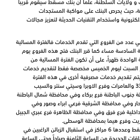
 و ولايات السلطنة، علماً ان بنك مسقط سيقوم قريباً
مة، حيث يحرص البنك على مواكبة المستجدات
كترونية واستخدام التقنيات الحديثة لتعزيز مجالات
ي عدد من الفروع التي تقدم الخدمات فالفترة المسائية
ى الساعة السادسة مساء كما قرر البنك فتح هذه الفروع يوم
الواحدة ظهراً، على أن تكون الفترة المسائية من
م السبت ليوم الخميس مخصصة فقط لتقديم خدمات
يتم تقديم خدمات مصرفية أخرى في هذه الفترة
والفروع هي: في محافظة مسقط فروع روي 33 والعامرات وفرع الاوبرا وسيتي سنتر والسيب
 محافظة محافظة جنوب الباطنة فرع بركاء وفي محافظة شمال الباطنة
حار وفي محافظة الشرقية فرعي ابراء وصور وفي
اخلية فرع فرق وفي محافظة الظاهرة فرع عبري الجبيل
ريت وفرع هيما بمحافظة الوسطى.
كذلك ستقوم مراكز الخدمات التابعة ببنك مسقط وعددها 6 مراكز في استقبال الزبائن الراغبين في
قات الجديدة من الساعة الثامنة صباحاً وحتى الساعة