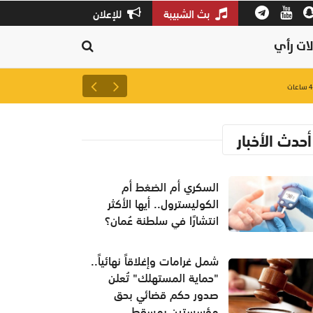
بث الشبيبة
للإعلان
ات رأي
شمل غرامات وإغلاقاً نهائياً..
أحدث الأخبار
السكري أم الضغط أم
الكوليسترول.. أيها الأكثر
انتشارًا في سلطنة عُمان؟
شمل غرامات وإغلاقاً نهائياً..
"حماية المستهلك" تُعلن
صدور حكم قضائي بحق
مؤسستين بمسقط