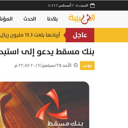
السبت ٠٨ / أغسطس / ٢٠٢٦
بلادنا
الحدث
المؤش
عاجل
أرباحها بلغت 13.3 مليون ريال.. قفزة بـ القيمة السوقية لشركات التمويل ببورصة مسقط
بنك مسقط يدعو إلى استبدا
الأحد ٢٥/سبتمبر/٢٠١٦ ٢٢:٤٧ م
مؤشر