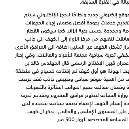
قع إلكتروني جديد ونظامًا للحجز الإلكتروني سيتم
لتقديم خدمات بجودة أفضل وضمان إجراء الحجوزات
وعة ومحددة بحسب رغبة الزائر. كما سيكون القطار
لعائلات لنقلهم من مركز الزوار إلى الكهف الى جانب
ر تشكل الكهف عبر السنين إضافة الى المرافق الأخرى
ضفي تجربة سياحية ممتعة للأفراد والعائلات. وفي إطار
عمران قبيل الإفتتاح الرسمي قال المهندس خالد بن
كهف الهوتة هو أول كهف تم إفتتاحه للسياح في منطقة
ضحًا بانه لما للكهف من أهمية موقع سياحي وطبيعي جاذب فقد حرصت
ة وضمان معالجة جميع الجوانب المتأثرة بالتسربات
 وزارة السياحة لتطوير مرافق المشروع وتقديم تجربة
ادة إفتتاح الكهف لإضفاء بصمة سياحية متجددة لدى
 على المستوى الإقليمي والعالمي. يذكر أن كهف