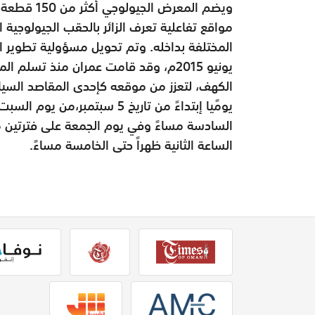
ويضم المعرض
مواقع تفاعلية تعرف الزائر بالحقب الجيولوجية
المختلفة بداخله. وتم تحويل مسؤولية تطوير 
يونيو 2015م، وقد قامت عمران منذ تس
الكهف، لتعزز من موقعه كإحدى المقاصد السي
يومًيا إبتداءً من تاريخ 5 سبت
السادسة مساءً وفي يوم الجمعة على فترتين من 
الساعة الثانية ظهراً حتى الخامسة مساءً.