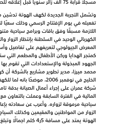
مسجلًا قرابة 75 ألف زائر سنوياً قبل إغلاقه للصيانة في الفترة السابقة.
وتشمل التجربة الجديدة لكهف الهوتة تدشين مو
تفعيله في يوم الإفتتاح الرسمي وذلك سعيًا 
اللازمة مسبقًا وفق باقات وبرامج سياحية متن
الكهربائي الوحيد في السلطنة بإنتظار الزوار وا
المعرض الجيولوجي لتعريفهم على تفاصيل وأسرا
كمتجر الهدايا وركن الأطفال والمطعم التي ست
الجهود المبذولة والإستعدادات التي تقوم بها 
محمد ميرزا، مدير تطوير مشاريع بالشركة أن 
الخليج في نوفمبر 2006، مو
شركة عمران على إجراء أعمال الصيانة بدقة تام
المائية في الفترة السابقة وعملت بالتعاون مع
سياحية مرموقة لزواره. وأعرب عن سعادته بإع
الزوار من المواطنين والمقيمين وكذلك السياح
الهوتة يمتد على مسافة 5ر4 كلم اجمالًا وتبلغ المسافة المخصصة للزوار 500 متر.