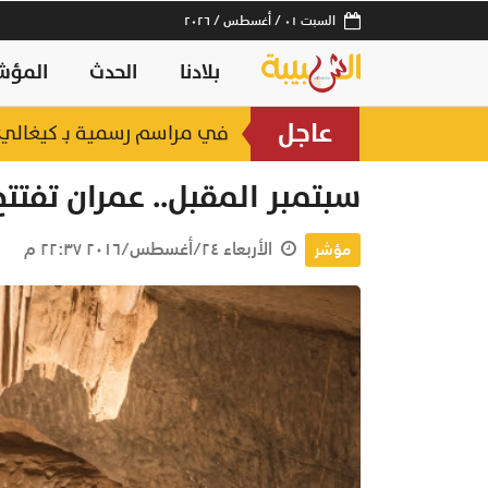
السبت ٠١ / أغسطس / ٢٠٢٦
بلادنا
الحدث
المؤش
عاجل
في مراسم رسمية بـ كيغالي..
منذ يوم
سبتمبر المقبل.. عمران تفتت
الأربعاء ٢٤/أغسطس/٢٠١٦ ٢٢:٣٧ م
مؤشر