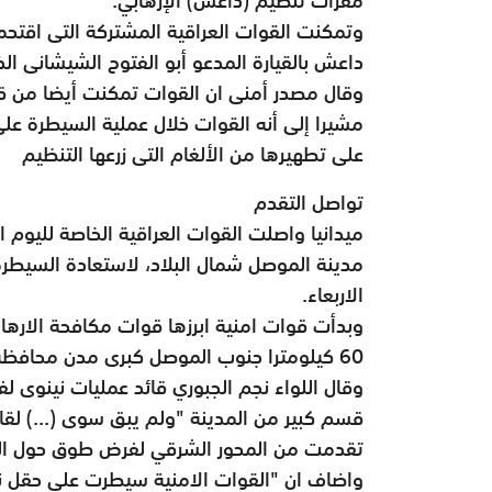
وتمكنت القوات العراقية المشتركة التى اقتحم
داعش بالقيارة المدعو أبو الفتوح الشيشانى ا
مشيرا إلى أنه القوات خلال عملية السيطرة عل
على تطهيرها من الألغام التى زرعها التنظيم
تواصل التقدم
ميدانيا واصلت القوات العراقية الخاصة لليوم ال
مدينة الموصل شمال البلاد، لاستعادة السيطر
الاربعاء.
وبدأت قوات امنية ابرزها قوات مكافحة الارهاب 
60 كيلومترا جنوب الموصل كبرى مدن محافظة نينوى واخر اكبر معاقل تنظيم داعش في العراق.
وقال اللواء نجم الجبوري قائد عمليات نينوى ل
قسم كبير من المدينة "ولم يبق سوى (...) لقاء
تقدمت من المحور الشرقي لفرض طوق حول الق
واضاف ان "القوات الامنية سيطرت على حقل نف