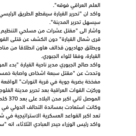
العلم العراقي فوقه".
واكد ان "تحرير القيارة سيقطع الطريق الرئيس
سيسهل تحرير المدينة".
واشار الى "مقتل عشرات من مسلحي التنظيم وه
قرى شمال القيارة" دون الكشف عن قتلى القوا
ويطلق جهاديون قذائف هاون انطلاقا من مناطق 
القيارة، وفقا للواء الجبوري.
واكد صالح الجبوري مدير ناحية القيارة "بدء المرح
وتحدث عن "مقتل سبعة اشخاص واصابة خمسة بجر
مفخخة بضربة جوية في قرية النورات" الواقعة ف
وركزت القوات العراقية بعد تحرير مدينة الفلوج
الموصل ثاني اكبر مدن البلاد على بعد 370 كلم شمال بغداد.
وكانت استعادت بمساندة التحالف الدولي في حزي
تعد اكبر القواعد العسكرية الاستراتيجية في شم
واكد رئيس الوزراء حيدر العبادي الثلاثاء، انه "سيت