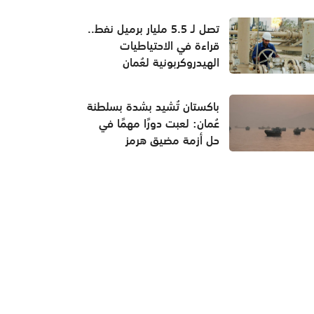
تصل لـ 5.5 مليار برميل نفط..
قراءة في الاحتياطيات
الهيدروكربونية لعُمان
باكستان تُشيد بشدة بسلطنة
عُمان: لعبت دورًا مهمًا في
حل أزمة مضيق هرمز