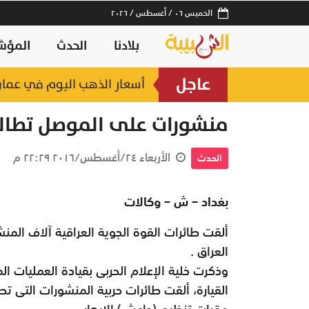
الخميس ٠٦ / أغسطس / ٢٠٢٦
بلادنا
الحدث
المؤش
عاجل
أسعار الذهب اليوم في عمان.. عيار 21 يواصل ارتفاعه والأونصة تتج
 ساعة
منشورات على الموصل تطالب
الأربعاء ٢٤/أغسطس/٢٠١٦ ٢٢:٢٩ م
الحدث
بغداد – ش – وكالات
ألقت طائرات القوة الجوية العراقية آلاف ال
العراق .
وذكرت خلية الإعلام الحربى بقيادة العمليات ال
القيارة، ألقت طائرات حربية المنشورات التى ت
مقرات تنظيم (داعش) الإرهابي.