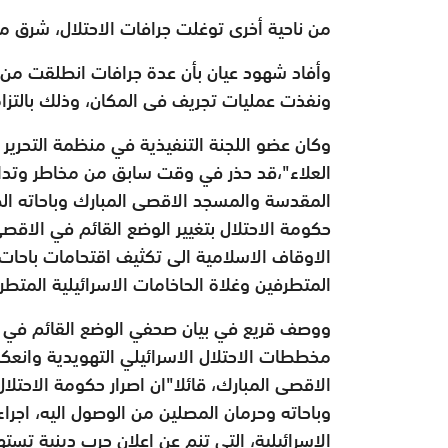
من ناحية أخرى توغلت جرافات الاحتلال، شرق م
وأفاد شهود عيان بأن عدة جرافات انطلقت من
ونفذت عمليات تجريف فى المكان، وذلك بالتزام
وكان عضو اللجنة التنفيذية في منظمة التحرير
العلاء"،قد حذر في وقت سابق من مخاطر وتداعي
المقدسة والمسجد الاقصى المبارك وباحاته ا
حكومة الاحتلال بتغيير الوضع القائم في الا
الاوقاف الاسلامية الى تكثيف اقتحامات باحا
المتطرفين وغلاة الحاخامات الاسرائيلية المتطر
ووصف قريع في بيان صحفي الوضع القائم في ا
مخططات الاحتلال الاسرائيلي التهويدية وانعك
الاقصى المبارك، قائلا"ان اصرار حكومة الاحتل
وباحاته وحرمان المصلين من الوصول اليه، اجراء
الاسرائيلية، التي تنم عن اعلان حرب دينية 