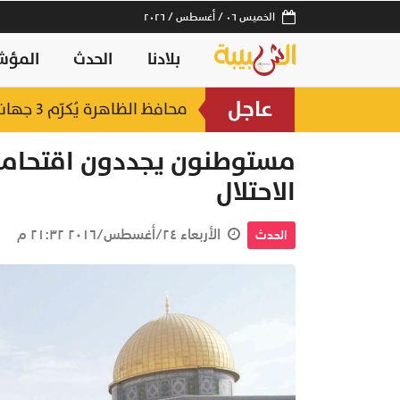
الخميس ٠٦ / أغسطس / ٢٠٢٦
بلادنا
الحدث
المؤش
عاجل
لصناعات السمكية
محافظ الظاهرة يُكرّم 3 جهات حكومية بجائزة "أفضل منفذ تقديم خدمة" لعام 2025
منذ ٧ ساعات
مستوطنون يجددون اقتحام
الاحتلال
الأربعاء ٢٤/أغسطس/٢٠١٦ ٢١:٣٢ م
الحدث