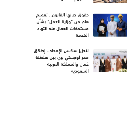
حقوق صانها القانون.. تعميم
هام من "وزارة العمل" بشأن
مستحقات العمال عند انتهاء
الخدمة
لتعزيز سلاسل الإمداد.. إطلاق
ممر لوجستي بري بين سلطنة
عُمان والمملكة العربية
السعودية