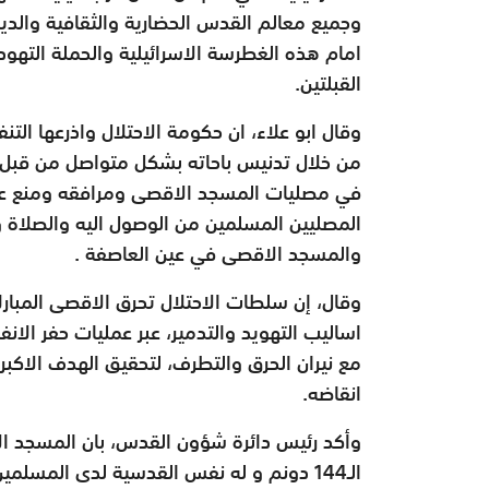
وجميع معالم القدس الحضارية والثقافية والدي
امام هذه الغطرسة الاسرائيلية والحملة التهود
القبلتين.
وقال ابو علاء، ان حكومة الاحتلال واذرعها ال
من خلال تدنيس باحاته بشكل متواصل من قبل غ
في مصليات المسجد الاقصى ومرافقه ومنع عم
المصليين المسلمين من الوصول اليه والصلاة و
والمسجد الاقصى في عين العاصفة .
وقال، إن سلطات الاحتلال تحرق الاقصى المبا
اساليب التهويد والتدمير، عبر عمليات حفر الان
مع نيران الحرق والتطرف، لتحقيق الهدف الاكبر
انقاضه.
وأكد رئيس دائرة شؤون القدس، بان المسجد ال
الـ144 دونم و له نفس القدسية لدى المسلم