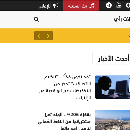
بث الشبيبة
للإعلان
ات رأي
لتعزيز سلاسل الإمداد.. إطلاق 
أحدث الأخبار
"قد تكون فخاً".. "تنظيم
الاتصالات" تحذر من
التخفيضات غير الواقعية عبر
الإنترنت
بقفزة 206%.. الهند تعزز
مشترياتها من النفط العُماني
لتأمين إمداداتها