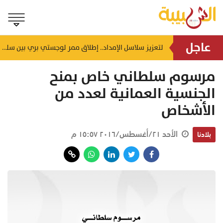
عاجل
اختصاصي أسري يحذر: المكوث الطويل في بيت الأهل قد يهدد استقرار الحياة الزوجية
لتعزيز سلاسل الإمداد.. إطلاق ممر لوجستي بري بين سلطنة عُمان والمملكة العربية السعودية
منذ ساعتين
مرسوم سلطاني خاص بمنح
الجنسية العمانية لعدد من
الأشخاص
الأحد ٢١/أغسطس/٢٠١٦ ١٥:٥٧ م
بلادنا