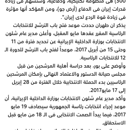
300) هى منظومة تكتيكية، ودفاعية، وستسهم فى زيادة
قدرات إيران فى الدفاع (أرض جو)، ومن المؤكد أنها مؤثرة
فى زيادة قوة الردع لدى إيران".
يذكر ان طهران حددت موعد فتح باب الترشح للانتخابات
الرئاسية المقرر عقدها مايو المقبل، وأعلن مدير عام شئون
الانتخابات بوزارة الداخلية الإيرانية عن تحديد فترة من 11
وحتى 15 من أبريل 2017، موعداً لفتح باب الترشح للدورة الـ
12 للانتخابات الرئاسية.
وأوضح على بور، بعد دراسة أهلية المرشحين من قبل
مجلس صيانة الدستور والاعتماد النهائى بإمكان المرشحين
الرئاسيين بدء الحملة الانتخابية خلال الفترة من 28 إبريل
إلى 17 مايو2017.
وأكد مدير عام شئون الانتخابات بوزارة الداخلية الإيرانية، أن
موعد إجراء انتخابات رئاسة الجمهورية سيصادف 19 مايو
2017، فيما يبدأ الصمت الانتخابى فى الـ 18 من مايو قبل
الاستحقاق.