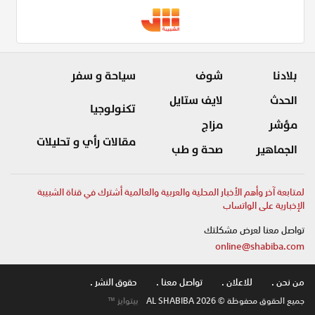
بلادنا
شوف
سياحة و سفر
الحدث
لايف ستايل
تكنولوجيا
مؤشر
مزاج
مقالات رأي و تحليلات
الجماهير
صحة و طب
لمتابعة آخر وأهم الأخبار المحلية والعربية والعالمية أشترك في قناة الشبيبة
الإخبارية على الواتساب
تواصل معنا لعرض مشكلتك
online@shabiba.com
من نحن .
للاعلان .
تواصل معنا .
حقوق النشر .
جميع الحقوق محفوظة © AL SHABIBA 2026
بيتوايز ™