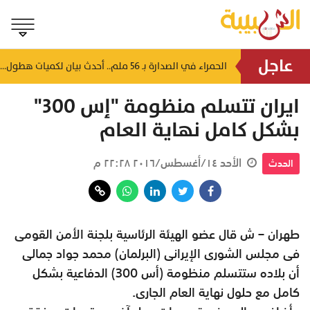
عاجل
استهدفت 13 منشأة غذائية.. بلدية جنوب الشرقية تُحرر مخالفة وتوجه تنبيهات صحية
الحمراء في الصدارة بـ 56 ملم.. أحدث بيان لكميات هطول الأمطار بسلطنة عُمان
منذ ٢٧ دقيقة
ايران تتسلم منظومة "إس 300"
بشكل كامل نهاية العام
الأحد ١٤/أغسطس/٢٠١٦ ٢٢:٢٨ م
الحدث
طهران – ش قال عضو الهيئة الرئاسية بلجنة الأمن القومى
فى مجلس الشورى الإيرانى (البرلمان) محمد جواد جمالى
أن بلاده ستتسلم منظومة (أس 300) الدفاعية بشكل
كامل مع حلول نهاية العام الجارى.