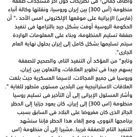
وأضاف جمالى- فى تصريحات حول آخر مستجدات صفقة
منظومة (أس 300) بين إيران وروسيا، ونقلتها وكالة أنباء
(فارس) الإيرانية على موقعها الإلكترونى امس الأحد ،" أن
الحكومة الروسية أوفت بشكل جيد بالتزامها فى تنفيذ
صفقة تسليم المنظومة، وبناء على المعلومات الواردة
سيتم تسليمها بشكل كامل إلى إيران بحلول نهاية العام
الجارى".
وتابع" من المؤكد أن التنفيذ التام، والصحيح للصفقة
يسهم جيدا فى تطوير العلاقات، والتعاون بين إيران،
وروسيا فى جميع المجالات، لاسيما العسكرية حيث بلغت
العلاقات الاستراتيجية بين البلدين مستوى متطور للغاية ".
وأشار المسئول الإيرانى إلى أن التأخير فى تسليم روسيا
منظومة (اس 300) إلى إيران، كان يعود جزئيا إلى الحظر
الجائر الذى كان مفروضا على البلاد فى السابق بسبب
برنامجها النووى، ومع إلغاء هذا الحظر فإننا سنشهد
التنفيذ التام للصفقة قريبا..مشيرا إلى أن منظومة (اس