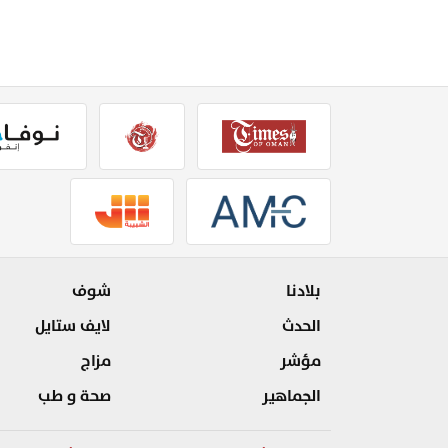
بلادنا
شوف
الحدث
لايف ستايل
مؤشر
مزاج
الجماهير
صحة و طب