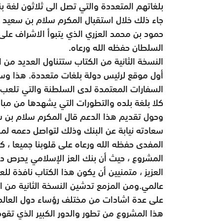
بلغاتهم المتعددة والتي تصل الى ثلاثون لغة بنه
جاء ذلك خلال استقبال المكرم سلام بن سعيد ا
حمود بن محمد العزري الذي يتبوأ الاشراف ع
السلطان حفظه الله ورعاه.
النسخة الثانية من الكتاب ستتناول العديد من
أول موقع لرئيس دولة بلغات متعددة. هذا وسيت
السفارات المعتمدة لدى السلطنة والتي تلعب د
كلا بلغة بلده والتطورات التي يشهدها من مباد
وحول تقديم هذا الدعم قال المكرم سلام بن س
سعادته نيابة عن البنك وذلك لتواصل دعمه لم
المفدى حفظه الله ورعاه على قلوبنا جميعا ، كما 
المشروع ، حيث أن بنك العز الإسلامي يحرص دائما
العزيز ، متمنيين أن يكون هذا الكتاب نافذة ل
عالمي.ومن المزمع تدشين النسخة الثانية من ال
على عدة اشادات من مختلف رؤساء دول العالم 
هذا المشروع من تطور والدور الكبير الذي تقوم