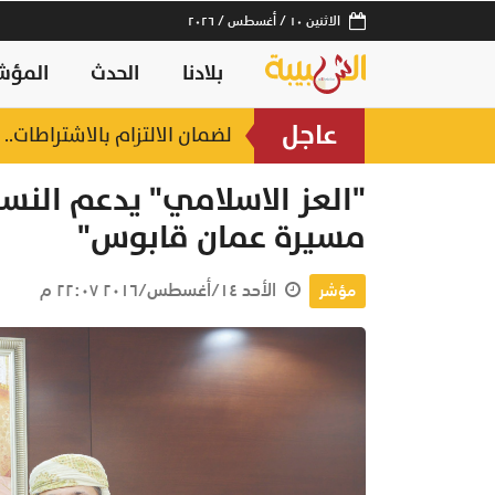
الاثنين ١٠ / أغسطس / ٢٠٢٦
بلادنا
الحدث
المؤش
عاجل
اح
لضمان الالتزام بالاشتراطات
منذ ١٥ ساعة
"العز الاسلامي" يدعم النس
مسيرة عمان قابوس"
الأحد ١٤/أغسطس/٢٠١٦ ٢٢:٠٧ م
مؤشر