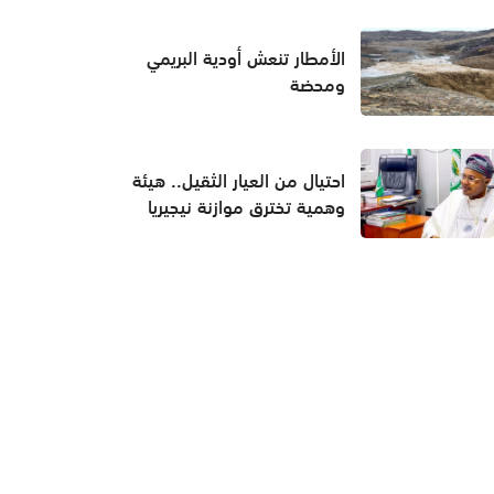
الأمطار تنعش أودية البريمي
ومحضة
احتيال من العيار الثقيل.. هيئة
وهمية تخترق موازنة نيجيريا