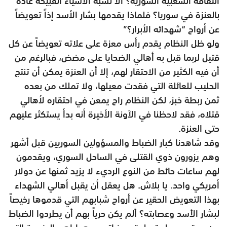
الثقافة الشعبية السورية؟ ألا نشبّه الأشياء القبيحة عادة
بالعنزة في سوريا؟ فلماذا يقدمها بشار الأسد إذاً تعويضاً
عن أرواح “شهدائه الأبرار؟”
ولو ظل النظام يقدم رأس معزة على علاته تعويضاً عن كل
قتيل لربما قبل به أهالي الضحايا على مضض، فبالرغم من
أن فيه الكثير من الاحتقار لهم، إلا أن العنزة يمكن أن تنتج
الحليب للعائلة التي فقدت معيلها، ولا تملك من بعده
ثمن ربطة خبز، لكن النظام راح يمعن في احتقاره لأهالي
قتلاه، فقد لاحظنا في الآونة الأخيرة أنه بدأ يستكثر عليهم
حتى العنزة.
وقد شاهدنا كبار الضباط والمسؤولين السوريين قبل أشهر
وهم يزورون ذوي القتلى في الساحل السوري، ويقدمون
لهم ساعات حائط من النوع الرديء لا يزيد ثمنها عن دولار
أمريكي واحد. يا بلاش. هل يعقل أن يقبل أهالي الشهداء
بهذا التعويض الحقير عن أرواح شبابهم التي قدموها رخيصاً
لبشار الأسد وعصابته؟ ألم يكن حرياً بهم أن يطردوا الضباط