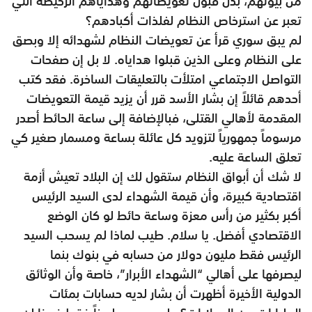
من بيوتهم، بدل قبول تعويضاتهم وهداياهم الرخيصة التي
تعبر عن استرخاص النظام لفلذات أكبادهم؟
لم يبق سوري قرأ عن تعويضات النظام لشهدائه إلا وبصق
على النظام وعلى الذين قبلوا هداياه. لا بل إن صفحات
التواصل الاجتماعي امتلأت بالتعليقات الساخرة. فقد كتب
أحدهم قائلاً إن بشار الأسد قرر أن يزيد قيمة التعويضات
المقدمة لأهالي القتلى، فبالإضافة إلى ساعة الحائط أصدر
مرسوماً جمهورياً لتزويد كل عائلة بساعة ومسمار صغير كي
تعلق الساعة عليه.
لا شك أن أبواق النظام ستقول لك إن البلاد تعيش أزمة
اقتصادية كبيرة، وأن قيمة الشهداء لدى السيد الرئيس
أكبر بكثير من رأس معزة وساعة حائط لو كان الوضع
الاقتصادي أفضل. يا سلام. طيب لماذا لم يسحب السيد
الرئيس فقط مليون دولار من حسابه في بنوك بنما
ليصرفها على أهالي “الشهداء الأبرار”، خاصة وأن الوثائق
الدولية الأخيرة أظهرت أن بشار لديه حسابات بمئات