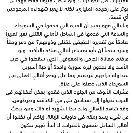
المليارات من الدولارات؟ ولو سحب مليوناً فقط فهذا لن
يؤثر على رصيده الملياري. لكنه لا يعير شهداءه المزعومين
أي قيمة.
وبالتالي فهو يعتبر أن العنزة التي قدمها في السويداء
والساعة التي قدمها في الساحل لأهالي القتلى تعبر تعبيراً
صادقاً عن تقديره الحقيقي للقتلى وذويهم؟ من دمر وطناً
وشرد شعباً لن يأبه بمشاعر أهالي قتلاه بالتأكيد. ولو
عرفتم معاناة الجرحى والمعوقين الذين سقطوا في حرب
الأسد ولا يجدون ليرة سورية واحدة أو حبة أسبرين
لمداواة جراحهم لترحمتم ربما على وضع أهالي القتلى في
السويداء الذين حصلوا على عنزة.
عشرات الألوف من الجنود الذين فقدوا بعض أعضائهم في
الحرب تحولوا إلى شحاذين حتى في اللاذقية وطرطوس،
وقد شاهد الأهالي والد هذا الشهيد أو ذاك وهو يبحث
عن شيء يسد رمقه في حاويات الزبالة. إياكم أن تظنوا أن
أهالي الساحل ينعمون بالخيرات. لا أبداً، فهم يبكون