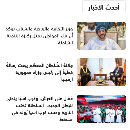
أحدث الأخبار
وزير الثقافة والرياضة والشباب يؤكد
أن بناء المواطن يمثل ركيزة التنمية
الشاملة
جلالةُ السُّلطان المعظّم يبعث رسالةً
خطيةً إلى رئيس وزراء جمهورية
أرمينيا
عُمان على العرش..وغرب آسيا ينحني
للبطل الجديد.. السلطنة تكتب
التاريخ وذهب غرب آسيا يُولد في
مسقط