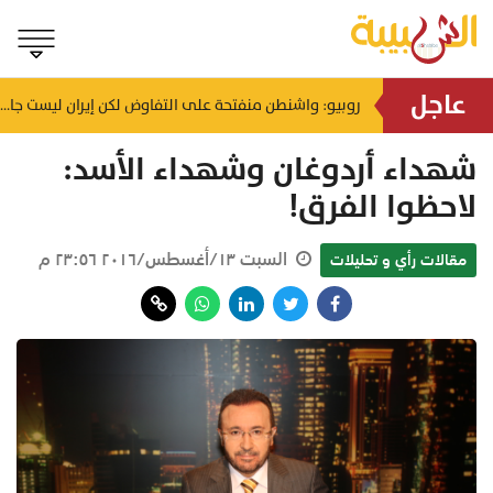
عاجل
الرئيس الأمريكي يعتزم فرض رسوم جمركية تصل إلى 200% على الأدوية البديلة المستوردة
روبيو: واشنطن منفتحة على التفاوض لكن إيران ليست جادة
منذ ٣٢ دقيقة
شهداء أردوغان وشهداء الأسد:
لاحظوا الفرق!
السبت ١٣/أغسطس/٢٠١٦ ٢٣:٥٦ م
مقالات رأي و تحليلات