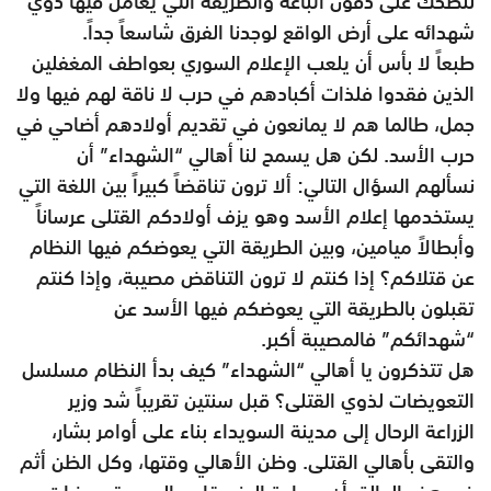
للضحك على ذقون اتباعه والطريقة التي يعامل فيها ذوي
شهدائه على أرض الواقع لوجدنا الفرق شاسعاً جداً.
طبعاً لا بأس أن يلعب الإعلام السوري بعواطف المغفلين
الذين فقدوا فلذات أكبادهم في حرب لا ناقة لهم فيها ولا
جمل، طالما هم لا يمانعون في تقديم أولادهم أضاحي في
حرب الأسد. لكن هل يسمح لنا أهالي “الشهداء” أن
نسألهم السؤال التالي: ألا ترون تناقضاً كبيراً بين اللغة التي
يستخدمها إعلام الأسد وهو يزف أولادكم القتلى عرساناً
وأبطالاً ميامين، وبين الطريقة التي يعوضكم فيها النظام
عن قتلاكم؟ إذا كنتم لا ترون التناقض مصيبة، وإذا كنتم
تقبلون بالطريقة التي يعوضكم فيها الأسد عن
“شهدائكم” فالمصيبة أكبر.
هل تتذكرون يا أهالي “الشهداء” كيف بدأ النظام مسلسل
التعويضات لذوي القتلى؟ قبل سنتين تقريباً شد وزير
الزراعة الرحال إلى مدينة السويداء بناء على أوامر بشار،
والتقى بأهالي القتلى. وظن الأهالي وقتها، وكل الظن أثم