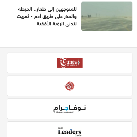
للمتوجهين إلى ظفار.. الحيطة
والحذر على طريق أدم - ثمريت
لتدني الرؤية الأفقية