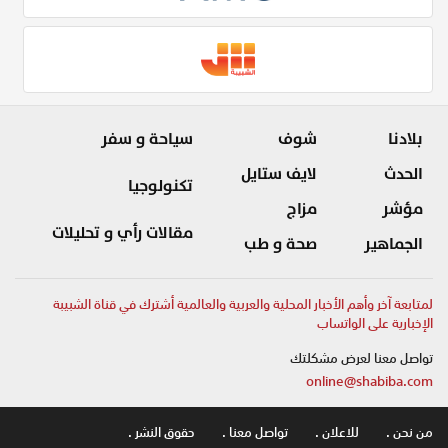
بلادنا
شوف
سياحة و سفر
الحدث
لايف ستايل
تكنولوجيا
مؤشر
مزاج
مقالات رأي و تحليلات
الجماهير
صحة و طب
لمتابعة آخر وأهم الأخبار المحلية والعربية والعالمية أشترك في قناة الشبيبة
الإخبارية على الواتساب
تواصل معنا لعرض مشكلتك
online@shabiba.com
من نحن .
للاعلان .
تواصل معنا .
حقوق النشر .