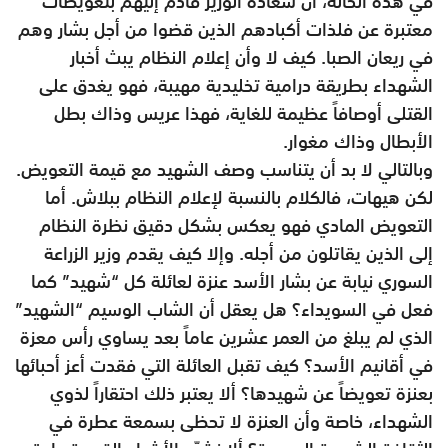
في هذه الحالة، أن سعادة الوزير قادم إليهم بتعويضات
معتبرة عن فلذات أكبادهم الذين قضوا من أجل بشار وهم
في ريعان الصبا. كيف لا وأن إعلام النظام يبث أخبار
الشهداء بطريقة درامية تخليدية مهيبة، فهو يغدق على
القتلى أوصافاً عظيمة للغاية، فهذا عريس وذاك بطل
الأبطال وذاك مغوار.
وبالتالي لا بد أن يتناسب وصف الشهيد مع قيمة التعويض.
لكن هيهات، فالكلام بالنسبة لإعلام النظام ببلاش. أما
التعويض المادي فهو يعكس بشكل دقيق نظرة النظام
إلى الذين يقاتلون من أجله. وإلا كيف يقدم وزير الزراعة
السوري نيابة عن بشار الأسد عنزة لعائلة كل “شهيد” كما
فعل في السويداء؟ هل يعقل أن الشاب الوسيم “الشهيد”
الذي لم يبلغ من العمر عشرين عاماً بعد يساوي رأس معزة
في أقانيم الأسد؟ كيف تقبل العائلة التي فقدت أعز أحبائها
بعنزة تعويضاً عن شهيدها؟ ألا يعتبر ذلك احتقاراً لذوي
الشهداء، خاصة وأن العنزة لا تحظى بسمعة عطرة في