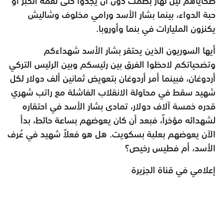
ضحاياهم ليل نهار بصمت دون أن يجدوا حتى لقمة الخبز أو
حبة الدواء، بينما بشار الأسد ورامي مخلوف وشاليش
يكنزون المليارات في بنما وأوروبا.
أيها السوريون الذين يحتقر بشار الأسد شهداءكم
وتضحياتكم لاحظوا الفرق بين رئيسكم وبين الرئيس التركي
أردوغان، فبينما أمر أردوغان بتعويض ثمانين ألف دولار لكل
شهيد سقط في محاولة الانقلاب الفاشلة مع راتب شهري
قدره خمسة آلاف دولار، تمادى بشار الأسد في احتقاره
لشهدائه مؤخراً، فبعد أن كان يعوضهم بساعة حائط، بدأ
الآن يعوضهم بعلبة بسكويت. هل هو فعلاً شهيد في عُرف
الأسد، أم فطيس رخيص؟
إعلامي في قناة الجزيرة