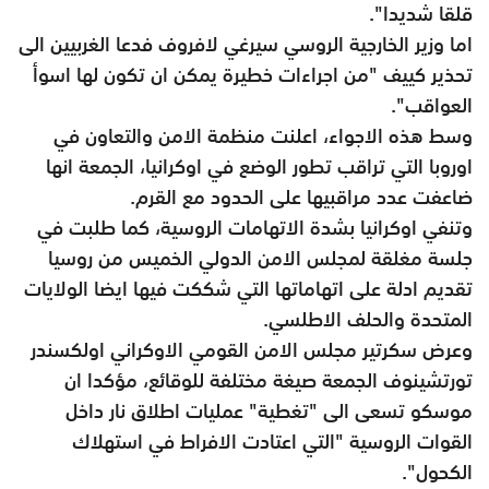
قلقا شديدا".
اما وزير الخارجية الروسي سيرغي لافروف فدعا الغربيين الى
تحذير كييف "من اجراءات خطيرة يمكن ان تكون لها اسوأ
العواقب".
وسط هذه الاجواء، اعلنت منظمة الامن والتعاون في
اوروبا التي تراقب تطور الوضع في اوكرانيا، الجمعة انها
ضاعفت عدد مراقبيها على الحدود مع القرم.
وتنفي اوكرانيا بشدة الاتهامات الروسية، كما طلبت في
جلسة مغلقة لمجلس الامن الدولي الخميس من روسيا
تقديم ادلة على اتهاماتها التي شككت فيها ايضا الولايات
المتحدة والحلف الاطلسي.
وعرض سكرتير مجلس الامن القومي الاوكراني اولكسندر
تورتشينوف الجمعة صيغة مختلفة للوقائع، مؤكدا ان
موسكو تسعى الى "تغطية" عمليات اطلاق نار داخل
القوات الروسية "التي اعتادت الافراط في استهلاك
الكحول".