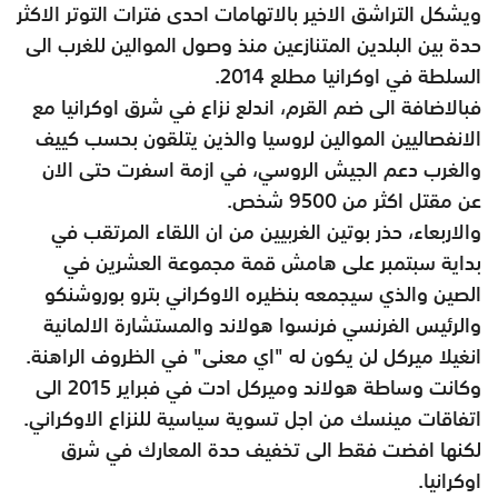
ويشكل التراشق الاخير بالاتهامات احدى فترات التوتر الاكثر
حدة بين البلدين المتنازعين منذ وصول الموالين للغرب الى
السلطة في اوكرانيا مطلع 2014.
فبالاضافة الى ضم القرم، اندلع نزاع في شرق اوكرانيا مع
الانفصاليين الموالين لروسيا والذين يتلقون بحسب كييف
والغرب دعم الجيش الروسي، في ازمة اسفرت حتى الان
عن مقتل اكثر من 9500 شخص.
والاربعاء، حذر بوتين الغربيين من ان اللقاء المرتقب في
بداية سبتمبر على هامش قمة مجموعة العشرين في
الصين والذي سيجمعه بنظيره الاوكراني بترو بوروشنكو
والرئيس الفرنسي فرنسوا هولاند والمستشارة الالمانية
انغيلا ميركل لن يكون له "اي معنى" في الظروف الراهنة.
وكانت وساطة هولاند وميركل ادت في فبراير 2015 الى
اتفاقات مينسك من اجل تسوية سياسية للنزاع الاوكراني.
لكنها افضت فقط الى تخفيف حدة المعارك في شرق
اوكرانيا.