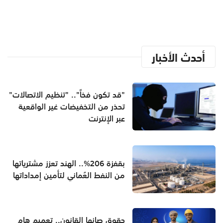
أحدث الأخبار
"قد تكون فخاً".. "تنظيم الاتصالات"
تحذر من التخفيضات غير الواقعية
عبر الإنترنت
بقفزة 206%.. الهند تعزز مشترياتها
من النفط العُماني لتأمين إمداداتها
حقوق صانها القانون.. تعميم هام