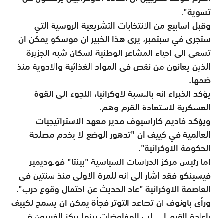
تسوية".
وقبل اسابيع من الانتخابات التشريعية الروسية التي
ستجرى في سبتمبر، يرى هذا الخبير ان موسكو يمكن ان
تسعى الى احياء المشاعر الوطنية لسكان شبه الجزيرة
الذين يعانون من نقص في المواد الغذائية والادوية منذ
ضمها.
يؤكد الخبراء انه بالنسبة لاوكرانيا، اللجوء الى القوة
العسكرية لاستعادة القرم وهم.
ويؤكد فاديم كاراسيوف مدير معهد الاستراتيجيات
العالمية في كييف ان "تدهور الوضع لا يخدم مصلحة
الحكومة الاوكرانية".
اما رئيس مركز الدراسات السياسية "بينتا" فولوديمير
فيسينكو فقد اشار الى انه للمرة الاولى منذ سنتين في
العاصمة الاوكرانية "عاد الحديث عن احتمال وقوع حرب".
ورأى باونوف ان تصاعد التوتر فجأة يمكن ان يسمح لكييف
باعادة القرم الى لب المفاوضات بينما يركز الغربيون في