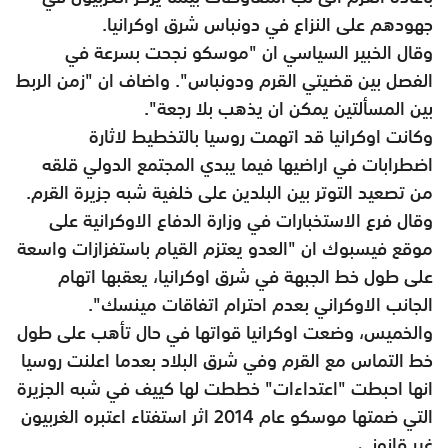
جهودهم على النزاع في دونباس شرق اوكرانيا.
وقال الخبير السياسي ان "موسكو نجحت بسرعة في
الفصل بين قضيتي القرم ودونباس". واضاف ان "زمن الربط
بين المسألتين يمكن ان يذهب بلا رجعة".
وكانت اوكرانيا قد اتهمت روسيا بالتخطيط لاثارة
اضطرابات في اراضيها فيما يبدي المجتمع الدولي قلقه
من تصعيد التوتر بين البلدين على خلفية شبه جزيرة القرم.
وقال فرع الاستخبارات في وزارة الدفاع الاوكرانية على
موقع فيسبوك ان "العدو يعتزم القيام باستفزازات واسعة
على طول خط الجبهة في شرق اوكرانيا، يعقبها اتهام
الجانب الاوكراني بعدم احترام اتفاقات مينسك".
والخميس، وضعت اوكرانيا قواتها في حال تأهب على طول
خط التماس مع القرم وفي شرق البلاد بعدما اعلنت روسيا
انها احبطت "اعتداءات" خططت لها كييف في شبه الجزيرة
التي ضمتها موسكو عام 2014 اثر استفتاء اعتبره الغربيون
غير قانوني.