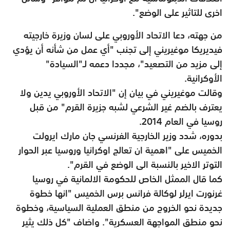
اخرى للتاثير على الوضع".
من جهته، دعا الاتحاد الأوروبي على لسان وزيرة خارجيته
فيديريكا موغيريني إلى تجنب "أي عمل من شأنه أن يؤدي
إلى مزيد من التصعيد"، مجددا دعمه لـ"السيادة"
الأوكرانية.
وقالت موغيريني في بيان إن "الاتحاد الأوروبي يدين ولا
يعترف بالضم غير الشرعي لشبه جزيرة القرم" من قبل
روسيا في العام 2014.
بدوره، شدد وزير الخارجية الفرنسي جان مارك ايرولت
الخميس على "اهمية ان تعالج اوكرانيا وروسيا عبر الحوار
التوتر الاخير بالنسبة الى الوضع في القرم".
كما قال الممثل الخاص للحكومة الالمانية في روسيا
غرنورت ايرلر لوكالة فرانس برس الخميس "انها خطوة
جديدة نحو الخروج من منطق العملية السياسية، وخطوة
نحو منطق المواجهة العسكرية". واضاف "كل ذلك يثير