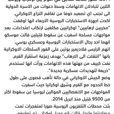
اللتين تتبادلان الاتهامات وسط دعوات من الاسرة الدولية
الى تجنب اي تصعيد خوفا من تفاقم النزاع الاوكراني.
اكدت اجهزة الاستخبارات الروسية الاربعاء انها اوقفت
"مخربين ارهابيين" اوكرانيين مكلفين ارتكاب اعتداءات، بعد
مواجهات مسلحة اسفرت عن سقوط قتيلين قالت موسكو
انهما احد رجال الاستخبارات الروسية وعسكري روسي.
اتهم الرئيس فلاديمير بوتين على الفور السلطات الاوكرانية
بانها "انتقلت الى الارهاب" بهدف زعزعة استقرار القرم.
نفت كييف من جهتها هذه الاتهامات ورأت انها تستخدم
"ذريعة لتهديدات عسكرية جديدة".
وضع الجيش الاوكراني في حالة تأهب قصوى على طول
خط الحدود مع القرم وشرق اوكرانيا حيث اسفرت
المواجهات مع الانفصاليين الموالين لروسيا عن سقوط اكثر
من 9500 قتيل منذ ابريل 2014.
بثت محطات التلفزيون الروسية صورا لمتفجرات تمت
مصادرتها ولرجل قالت انه عميل اوكراني تم توقيفه.