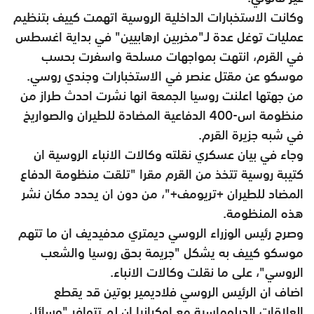
وكانت الاستخبارات الداخلية الروسية اتهمت كييف بتنظيم
عمليات توغل عدة لـ"مخربين ارهابيين" في بداية اغسطس
في القرم، انتهت بمواجهات مسلحة واسفرت بحسب
موسكو عن مقتل عنصر في الاستخبارات وجندي روسي.
من جهتها اعلنت روسيا الجمعة انها نشرت احدث طراز من
منظومة اس-400 الدفاعية المضادة للطيران والصواريخ
في شبه جزيرة القرم.
وجاء في بيان عسكري نقلته وكالات الانباء الروسية ان
كتيبة روسية تتخذ من القرم مقرا "تلقت منظومة الدفاع
المضاد للطيران +تريومف+"، من دون ان يحدد مكان نشر
هذه المنظومة.
وصرح رئيس الوزراء الروسي ديمتري مدفيديف ان ما تتهم
موسكو كييف به يشكل "جريمة بحق روسيا والشعب
الروسي"، على ما نقلت وكالات الانباء.
اضاف ان الرئيس الروسي فلاديمير بوتين قد يقطع
العلاقات الدبلوماسية مع اوكرانيا ان لم تتوافر "وسائل