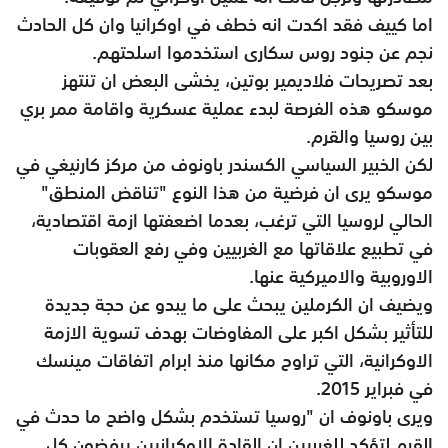
اما كييف فقد اكدت انه خطف في اوكرانيا وان كل الحادث
نجم عن جنود روس سكارى استخدموا اسلحتهم.
بعد تصريحات فلاديمير بوتين، يخشى البعض ان تنتهز
موسكو هذه الفرصة لبدء عملية عسكرية واقامة ممر بري
بين روسيا والقرم.
لكن الخبير السياسي الكسندر باونوف من مركز كارنيغي في
موسكو يرى ان فرضية من هذا النوع "تناقض المنطق"
الحالي لروسيا التي ترغب، بعدما اضعفتها ازمة اقتصادية،
في تطبيع علاقاتها مع الغربيين وفي رفع العقوبات
الاوروبية والاميركية عنها.
ويضيف ان الكرملين يبحث على ما يبدو عن حجة جديدة
للتأثير بشكل اكبر على المفاوضات بهدف تسوية الازمة
الاوكرانية، التي تراوح مكانها منذ ابرام اتفاقات مينسك
في فبراير 2015.
ويرى باونوف ان "روسيا تستخدم بشكل واضح ما حدث في
القرم لتؤكد للغربيين ان القادة الاوكرانيين يرفضون كل