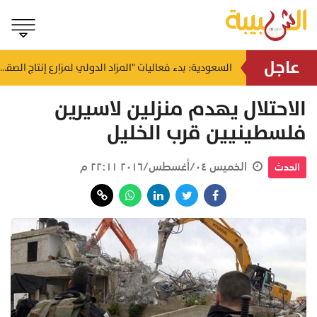
عاجل
"قد لا تعرف من أنقذت".. وزارة الصحة تُوجه رسالة مؤثرة حول التبرع بالدم
السعودية: بدء فعاليات "المزاد الدولي لمزارع إنتاج الصقور 2026"
منذ ٤٧ دقيقة
الاحتلال يهدم منزلين لاسيرين
فلسطينيين قرب الخليل
الخميس ٠٤/أغسطس/٢٠١٦ ٢٢:١١ م
الحدث