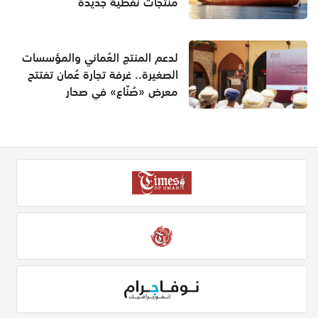
منتجات نفطية جديدة
لدعم المنتج العُماني والمؤسسات
الصغيرة.. غرفة تجارة عُمان تفتتح
معرض «صُنّاع» في صحار