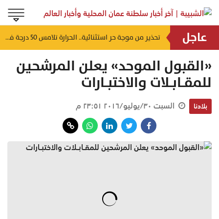
عاجل
لتشوه المظهر الحضاري وتعطل الحركة التجارية.. أهالي العوابي يطالبون عبر "الشبيبة" بإنقاذ سوقهم القديم من "كبارة الأسماك" المهجورة
تحذير من موجة حر استثنائية.. الحرارة تلامس 50 درجة في بعض مناطق سلطنة عُمان
منذ ٩ ساعات
«القبول الموحد» يعلن المرشحين
للمقــابــلات والاختبــارات
السبت ٣٠/يوليو/٢٠١٦ ٢٣:٥١ م
بلادنا