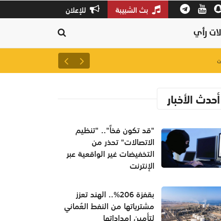
بث الشبيبة
للإعلان
ات رأي
لتعزيز سلاسل الإمداد.. إطلاق 
أحدث الأخبار
"قد تكون فخاً".. "تنظيم
الاتصالات" تحذر من
التخفيضات غير الواقعية عبر
الإنترنت
بقفزة 206%.. الهند تعزز
مشترياتها من النفط العُماني
لتأمين إمداداتها