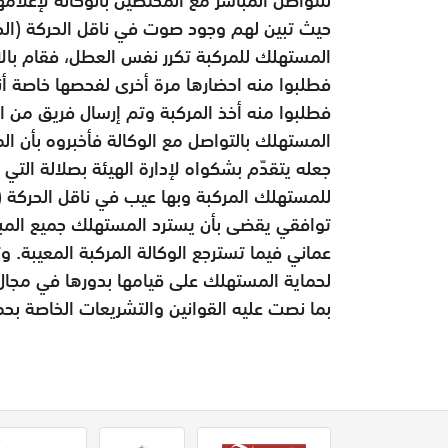
حيث تبين لهم وجود صوت في ناقل الحركة (الجي
المستهلك للمركبة تكرر نفس العطل، فقام بالا
فطلبوا منه احضارها مرة أخرى لفحصها خاصة أنه
فطلبوا منه أخذ المركبة وتم إرسال فريق من 
المستهلك بالتواصل مع الوكالة فأخبروه بأن الم
جعله يتقدّم بشكواه لإدارة الهيئة بصلالة الت
للمستهلك المركبة وبها عيب في ناقل الحركة (ا
عماني فيما تسترجع الوكالة المركبة المعيبة. وت
لحماية المستهلك على قيامها بدورها في مجال
بما نصت عليه القوانين والتشريعات الخاصة بح