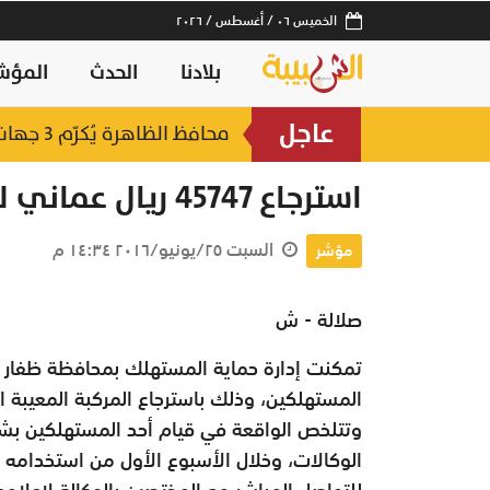
الخميس ٠٦ / أغسطس / ٢٠٢٦
بلادنا
الحدث
المؤش
عاجل
لصناعات السمكية
محافظ الظاهرة يُكرّم 3 جهات حكومية بجائزة "أفضل منفذ تقديم خدمة" لعام 2025
منذ ٣ ساعات
استرجاع 45747 ريال عماني لمستهلك بظفار
السبت ٢٥/يونيو/٢٠١٦ ١٤:٣٤ م
مؤشر
صلالة - ش
المستهلكين، وذلك باسترجاع المركبة المعيبة ا
الوكالات، وخلال الأسبوع الأول من استخدامه 
للتواصل المباشر مع المختصين بالوكالة لإعلا