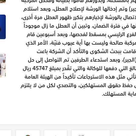
ر) وتم إدخالها الورشة لإصلاح العطل، وبعد استلام
تصال بالورشة لإخبارهم بتكرر ظهور العطل مرة أخرى،
ا في فترة الضمان، وتبين أن العطل ما زال موجوداً
الفرع الرئيسي بمسقط لفحصها، وبعد أسبوعين قام
ركبة صالحة وليست بها أية عيوب فنيّة، الأمر الذي
ي قامت ببحث الشكوى والتأكد أن الشركة باعت
لجير)، وبعد استدعاء الطرفين تم التواصل إلى حل
توافقي يقضى بأن يسترد المستهلك جميع المبالغ التي دفعها للوكالة والتي تقّدر بمبلغ 45747 ريال
أتي مثل هذه الاسترجاعات تأكيداً من الهيئة العامة
 حفظ حقوق المستهلكين، والتصدي لكل من لا يلتزم
ماية المستهلك.