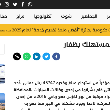
ر
الجماهير
شوف
تكنولوجيا
مزاج
مقال
منذ ٣ ساعات
تمكنت إدارة حماية المستهلك بمحافظة ظفار مؤخراً من استرجاع مبلغ وقدره 45747 ريال عماني لأحد
لتي قام بشرائها من إحدى وكالات السيارات بالمحافظة.
وتتلخص الواقعة في قيام أحد المستهلكين بشراء مركبة من نوع لكزس دفع رباعي 2016م من إحدى
للمركبة لاحظ وجود مشكلة في الجير مما دفع به
مهم بالمشكلة، وبدورهم قاموا بصيانة وفحص المركبة