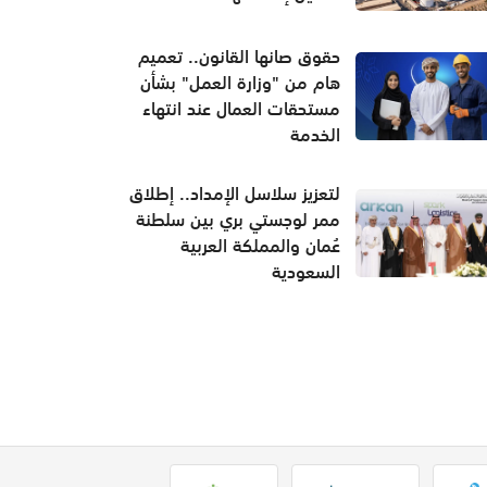
حقوق صانها القانون.. تعميم
هام من "وزارة العمل" بشأن
مستحقات العمال عند انتهاء
الخدمة
لتعزيز سلاسل الإمداد.. إطلاق
ممر لوجستي بري بين سلطنة
عُمان والمملكة العربية
السعودية