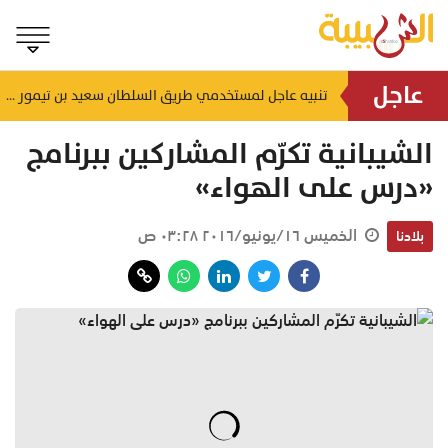
عاجل
تنبيه عاجل لمستخدمي طريق السلطان سعيد بن تيمور
منذ ساعتين
منذ 
الشيبانية تكرّم المشاركين ببرنامج
«درس على الهواء»
الخميس ١٦/يونيو/٢٠١٦ ٠٣:٢٨ ص
بلادنا