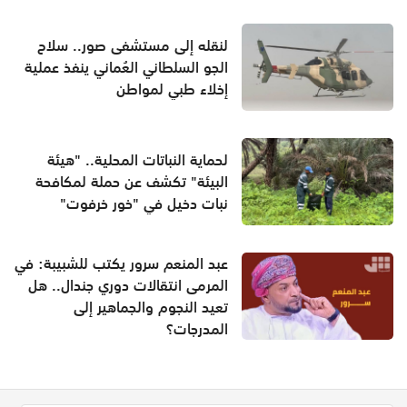
لنقله إلى مستشفى صور.. سلاح
الجو السلطاني العُماني ينفذ عملية
إخلاء طبي لمواطن
لحماية النباتات المحلية.. "هيئة
البيئة" تكشف عن حملة لمكافحة
نبات دخيل في "خور خرفوت"
عبد المنعم سرور يكتب للشبيبة: في
المرمى انتقالات دوري جندال.. هل
تعيد النجوم والجماهير إلى
المدرجات؟