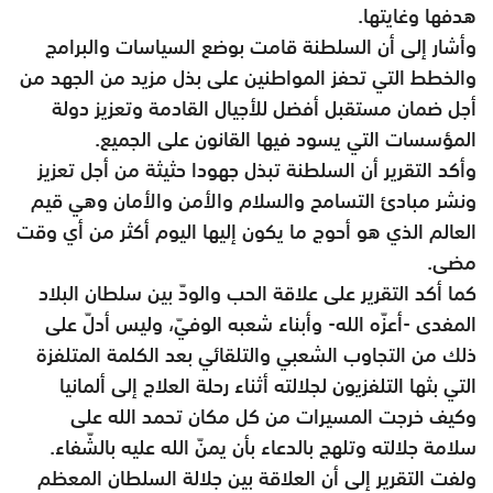
هدفها وغايتها.
وأشار إلى أن السلطنة قامت بوضع السياسات والبرامج
والخطط التي تحفز المواطنين على بذل مزيد من الجهد من
أجل ضمان مستقبل أفضل للأجيال القادمة وتعزيز دولة
المؤسسات التي يسود فيها القانون على الجميع.
وأكد التقرير أن السلطنة تبذل جهودا حثيثة من أجل تعزيز
ونشر مبادئ التسامح والسلام والأمن والأمان وهي قيم
العالم الذي هو أحوج ما يكون إليها اليوم أكثر من أي وقت
مضى.
كما أكد التقرير على علاقة الحب والودّ بين سلطان البلاد
المفدى -أعزّه الله- وأبناء شعبه الوفيّ، وليس أدلّ على
ذلك من التجاوب الشعبي والتلقائي بعد الكلمة المتلفزة
التي بثها التلفزيون لجلالته أثناء رحلة العلاج إلى ألمانيا
وكيف خرجت المسيرات من كل مكان تحمد الله على
سلامة جلالته وتلهج بالدعاء بأن يمنّ الله عليه بالشّفاء.
ولفت التقرير إلى أن العلاقة بين جلالة السلطان المعظم