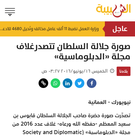
عاجل
استجابة وطنية واسعة.. أقمار صناعية وطائرات تُتابع تلوث السفينة الجانحة بظفار
وزارة العمل تضبط 11 ألف عامل مخالف وتُحيل 4680 للادعاء العام
اعة
منذ ساعة
صورة جلالة السلطان تتصدرغلاف
مجلة «الدبلوماسية»
الخميس ١٦/يونيو/٢٠١٦ ٠٣:٢٧ ص
بلادنا
نيويورك - العمانية
تصدّرت صورة حضرة صاحب الجلالة السلطان قابوس بن
سعيد المعظم -حفظه الله ورعاه- غلاف عدد 2016 من
مجلة «الدبلوماسية» (Society and Diplomatic