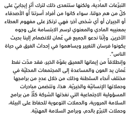
التبرّعات المادية، ولكنها ستتعدى ذلك لترك أثرٍ إيجابيّ على
كلّ من هم حولنا، سواء كانوا من أفراد أسرتنا أو الأصدقاء
أو الجيران أو أي شخص آخر؛ فهي ترتكز على مفهوم العطاء
بمعنييه المادي والمعنوي لرسم الابتسامة على وجوه
الآخرين. وإنّنا ندعو الجميع في عُمان للانضمام إلينا بحيث
يكونوا فرسان التغيير ويساهموا في إحداث الفرق في حياة
الناس".
وإنطلاقاً من إيمانها العميق بقوّة الخير، فقد مدّت نفط
عُمان يد العون والمساعدة إلى المجتمعات المحليّة في
مختلف أنحاء السلطنة وذلك من خلال عددٍ من برامجها
وحملاتها الإنسانيّة والخيريّة. هذا، وتتضمن مبادرات
المسؤولية الاجتماعية التي نفذتها الشركة كلّاً من برامج
السلامة المرورية، والحملات التوعوية للحفاظ على البيئة،
وحملات التبرّع بالدم، وبرامج السلامة المهنيّة.