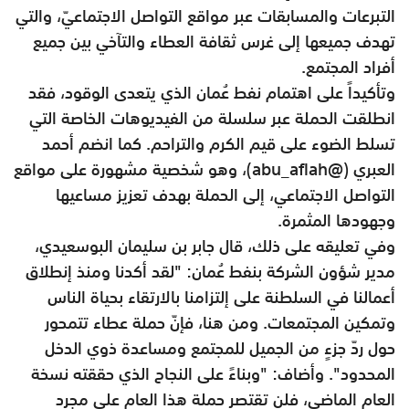
التبرعات والمسابقات عبر مواقع التواصل الاجتماعيّ، والتي
تهدف جميعها إلى غرس ثقافة العطاء والتآخي بين جميع
أفراد المجتمع.
وتأكيداً على اهتمام نفط عُمان الذي يتعدى الوقود، فقد
انطلقت الحملة عبر سلسلة من الفيديوهات الخاصة التي
تسلط الضوء على قيم الكرم والتراحم. كما انضم أحمد
العبري (@abu_aflah)، وهو شخصية مشهورة على مواقع
التواصل الاجتماعي، إلى الحملة بهدف تعزيز مساعيها
وجهودها المثمرة.
وفي تعليقه على ذلك، قال جابر بن سليمان البوسعيدي،
مدير شؤون الشركة بنفط عُمان: "لقد أكدنا ومنذ إنطلاق
أعمالنا في السلطنة على إلتزامنا بالارتقاء بحياة الناس
وتمكين المجتمعات. ومن هنا، فإنّ حملة عطاء تتمحور
حول ردّ جزءٍ من الجميل للمجتمع ومساعدة ذوي الدخل
المحدود". وأضاف: "وبناءً على النجاح الذي حققته نسخة
العام الماضي، فلن تقتصر حملة هذا العام على مجرد