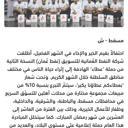
مسقط - ش
احتفالاً بقيم الخير والإخاء في الشهر الفضيل، أطلقت
شركة النفط العُمانية للتسويق (نفط عُمان) النسخة الثانية
من حملة ’عطاء‘ الهادفة إلى إثراء حياة الناس في مختلف
مناطق السلطنة خلال الشهر الكريم. وتحت شعار
’بعطاءكم عطاؤنا يكبر‘، سيتمّ التبرع بنسبة 10% من
مبيعات مجموعةٍ مختارة من محلات آهلين للتسوّق السريع
في محافظات مسقط، والباطنة، والشرقية، والداخلية،
وظفار للأعمال الخيرية، وذلك بين الفترة من العاشر إلى
العشرين من شهر رمضان المبارك. كما سيتخلل المبادرة
هذا العام حملة إعلامية على مستوى البلاد، والعديد من