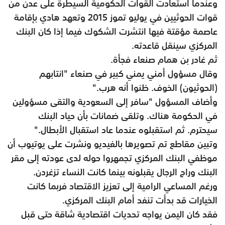
وعندما استعادت القوات الحكومية السيطرة على عدن من
قوات الحوثيين في يوليو تموز 2015 وتعهد هادي بإقامة
عاصمة مؤقتة فيها انتشرت الشكوك فيما إذا كان البنك
المركزي سينقل قاعدته.
ثم غادر بن همام صنعاء فجأة.
وقال مسؤول أمني يمني كبير في صنعاء "انتابهم
(الحوثيون) الخوف. ظنوا أنه هرب."
وأضاف المسؤول "سافر إلى السعودية والتقى مسؤولين
في الحكومة هناك. وتلقى ضمانات بأن حياد البنك
سيحترم. ثم استقبلوه عندما عاد استقبال الأبطال."
وتبين مقاطع تم تصويرها بالفيديو ونشرت على يوتيوب أن
موظفي البنك المركزي تجمهروا حوله لدى عودته إلى مقر
البنك وراح الرجال يقبلونه بينما كانت النساء تزغردن.
ورغم المساعي الرامية إلى تعزيز الاقتصاد فربما كانت
الخيارات قد بدأت تنفد أمام البنك المركزي.
فقد كان اليمن يواجه تحديات اقتصادية شاقة حتى قبل