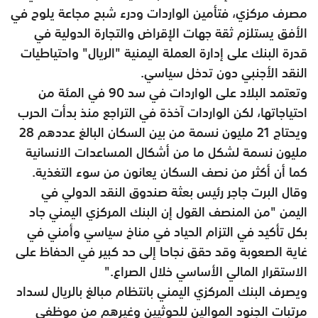
مصرف مركزي، فتأمين الواردات ودرء شبح مجاعة يلوح في
الأفق يستلزم ثقة جهات الإقراض والتجارة الدولية في
قدرة البنك على إدارة العملة اليمنية "الريال" واحتياطيات
النقد الأجنبي دون تدخل سياسي.
وتعتمد البلاد على الواردات في سد 90 في المئة من
احتياجاتها، لكن الواردات آخذة في التراجع منذ بدأت الحرب
ويحتاج 21 مليون نسمة من بين السكان البالغ عددهم 28
مليون نسمة لشكل ما من أشكال المساعدات الانسانية
كما أن أكثر من نصف السكان يعانون من سوء التغذية.
وقال البرت جاجر رئيس بعثة صندوق النقد الدولي في
اليمن "من المنصف القول إن البنك المركزي اليمني جاد
بكل تأكيد في التزام الحياد في مناخ سياسي وأمني في
غاية الصعوبة وقد حقق نجاحا إلى حد كبير في الحفاظ على
الاستقرار المالي الأساسي خلال الصراع."
ويصرف البنك المركزي اليمني بانتظام مبالغ بالريال لسداد
مرتبات الجنود الموالين للحوثيين وغيرهم من موظفي