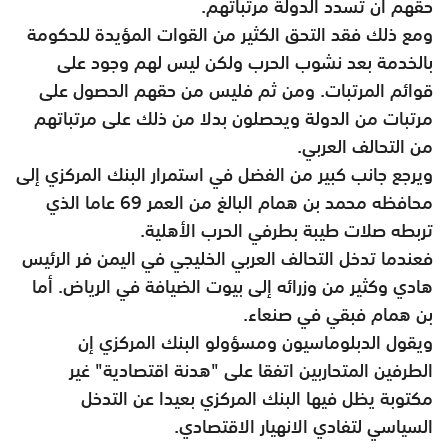
حقهم أن تسدد الدولة مرتباتهم.
ومع ذلك فقد التحق الكثير من القوات المؤيدة للحكومة
بالخدمة بعد نشوب الحرب ولكن ليس لهم وجود على
قوائم المرتبات. ومن ثم فليس من حقهم الحصول على
مرتبات من الدولة ويحصلون بدلا من ذلك على مرتباتهم
من التحالف العربي.
ويرجع جانب كبير من الفضل في استمرار البنك المركزي إلى
محافظه محمد بن همام البالغ من العمر 69 عاما الذي
تربطه صلات طيبة بطرفي الحرب الأهلية.
فعندما تدخل التحالف العربي الخليجي في اليمن فر الرئيس
هادي وكثير من وزرائه إلى بيوت الضيافة في الرياض. أما
بن همام فبقي في صنعاء.
ويقول الدبلوماسيون ومسؤولو البنك المركزي إن
الطرفين المتحاربين اتفقا على "هدنة اقتصادية" غير
مكتوبة يظل فيها البنك المركزي بعيدا عن التدخل
السياسي لتفادي الانهيار الاقتصادي.