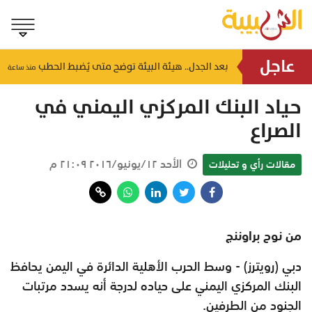
عاجل
للطالب والمعلم.. ننشر أجندة مواعيد وأنشطة وزارة التعليم لشهر أغسطس 2026
بعد الجدل.. هيئة البيئة توضح متى يُضبط الحطب
٥ دقيقة
منذ ساعة
منذ ساعة
حياد البنك المركزي اليمني في
الصراع
الأحد ١٢/يونيو/٢٠١٦ ٢١:٠٩ م
مقالات رأي و تحليلات
من نوح براوننج
دبي (رويترز) - وسط الحرب الأهلية الدائرة في اليمن يحافظ
البنك المركزي اليمني على حياده لدرجة أنه يسدد مرتبات
الجنود من الطرفين.