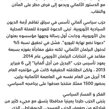
مع الدستور الألماني ويدعو إلى فرض حظر على المآذن
والنقاب.
حزب سياسي ألماني تأسس في سياق تفاقم أزمة الديون
السيادية الأوروبية. تبنى الدعوة للعودة للعملة المحلية
بدل الأوروبية، وجاءت أول رسالة وجهها مؤسسوه بعنوان
"دعونا نضع نهاية لليورو". فشل في تحقيق نسبة 5%
لدخول البرلمان الألماني، لكنه حقق مفاجأة بفوزه بسبعة
مقاعد في انتخابات البرلمان الأوروبي عام 2014.
يعود تأسيس حزب "البديل من أجل ألمانيا" إلى 6 فبراير
2013 ، ولكن انطلاقته الحقيقية كانت في مؤتمره العام
14 أبريل من العام نفسه في العاصمة الألمانية برلين،
بحضور 1500 ممثلا منتخبا صدقوا على برنامجه السياسي.
الفكر و المسار السياسي
يتبنى الحزب طرحا يمينيا محافظا يتسق مع مجيء كثير من
قياداته من صفوف الحزب المسيحي الديمقراطي الذي