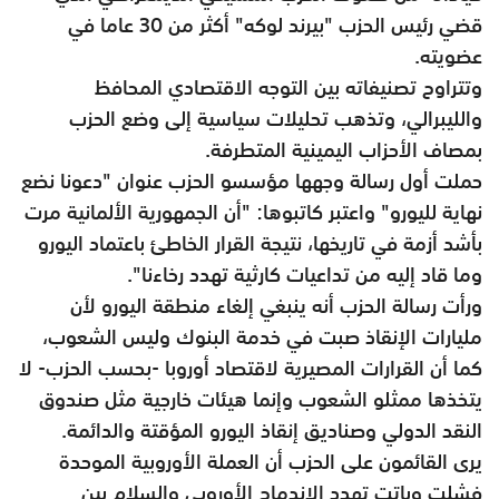
قضي رئيس الحزب "بيرند لوكه" أكثر من 30 عاما في
عضويته.
وتتراوح تصنيفاته بين التوجه الاقتصادي المحافظ
والليبرالي، وتذهب تحليلات سياسية إلى وضع الحزب
بمصاف الأحزاب اليمينية المتطرفة.
حملت أول رسالة وجهها مؤسسو الحزب عنوان "دعونا نضع
نهاية لليورو" واعتبر كاتبوها: "أن الجمهورية الألمانية مرت
بأشد أزمة في تاريخها، نتيجة القرار الخاطئ باعتماد اليورو
وما قاد إليه من تداعيات كارثية تهدد رخاءنا".
ورأت رسالة الحزب أنه ينبغي إلغاء منطقة اليورو لأن
مليارات الإنقاذ صبت في خدمة البنوك وليس الشعوب،
كما أن القرارات المصيرية لاقتصاد أوروبا -بحسب الحزب- لا
يتخذها ممثلو الشعوب وإنما هيئات خارجية مثل صندوق
النقد الدولي وصناديق إنقاذ اليورو المؤقتة والدائمة.
يرى القائمون على الحزب أن العملة الأوروبية الموحدة
فشلت وباتت تهدد الاندماج الأوروبي والسلام بين