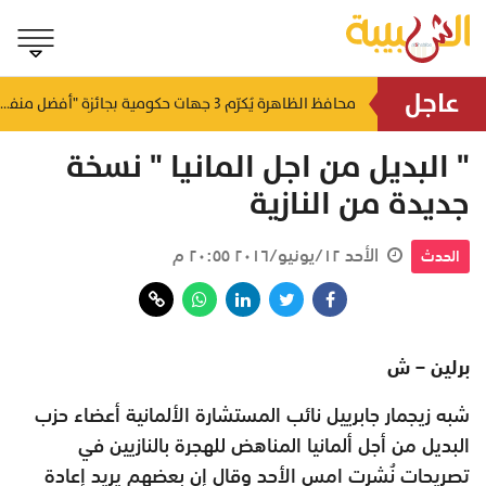
عاجل
لتطوير البنى الأساسية.. "الثروة الزراعية" توقع اتفاقية التصميم والإشراف لمدينة الصناعات السمكية
محافظ الظاهرة يُكرّم 3 جهات حكومية بجائزة "أفضل منفذ تقديم خدمة" لعام 2025
منذ ٨ ساعات
منذ ٨ ساعات
" البديل من اجل المانيا " نسخة
جديدة من النازية
الأحد ١٢/يونيو/٢٠١٦ ٢٠:٥٥ م
الحدث
برلين – ش
شبه زيجمار جابرييل نائب المستشارة الألمانية أعضاء حزب
البديل من أجل ألمانيا المناهض للهجرة بالنازيين في
تصريحات نُشرت امس الأحد وقال إن بعضهم يريد إعادة