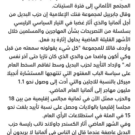
المجتمع الألماني إلى فترة الستينات.
وقال جابرييل لمجموعة فنك الإعلامية إن حزب البديل من
أجل ألمانيا والذي أثار غضبا في التيار السياسي الرئيسي
بسلسلة من التصريحات بشأن المهاجرين والمسلمين خلال
الأشهر القليلة الماضية يحاول إثارة رد فعل.
وأردف قائلا للمجموعة "كل شيء يقولونه سمعته من قبل
وكي أكون واضحا من والدي الذي كان نازيا حتى آخر نفس
له." وازداد التأييد لحزب البديل وسط تفاقم السخط العام
على سياسة الباب المفتوح التي تنتهجها المستشارة أنجيلا
ميركل بالنسبة للاجئين والتي أدت إلى وصول نحو 1.1
مليون مهاجر إلى ألمانيا العام الماضي.
والحزب ممثل الآن في ثمانية مجالس إقليمية من بين 18
مجلسا إقليميا بالولايات وحصل على نسبة تأييد بلغت نحو
15 في المئة في استطلاعات الرأي العام.
وفي الشهر الماضي أثار الكسندر جاولاند نائب رئيسة حزب
البديل عاصفة عندما قال إن الناس في ألمانيا لا يريدون أن