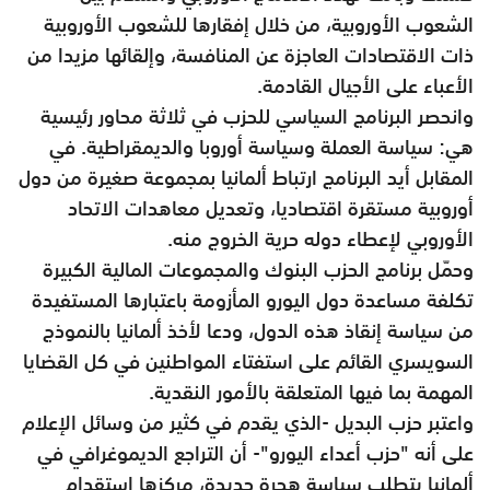
الشعوب الأوروبية، من خلال إفقارها للشعوب الأوروبية
ذات الاقتصادات العاجزة عن المنافسة، وإلقائها مزيدا من
الأعباء على الأجيال القادمة.
وانحصر البرنامج السياسي للحزب في ثلاثة محاور رئيسية
هي: سياسة العملة وسياسة أوروبا والديمقراطية. في
المقابل أيد البرنامج ارتباط ألمانيا بمجموعة صغيرة من دول
أوروبية مستقرة اقتصاديا، وتعديل معاهدات الاتحاد
الأوروبي لإعطاء دوله حرية الخروج منه.
وحمّل برنامج الحزب البنوك والمجموعات المالية الكبيرة
تكلفة مساعدة دول اليورو المأزومة باعتبارها المستفيدة
من سياسة إنقاذ هذه الدول، ودعا لأخذ ألمانيا بالنموذج
السويسري القائم على استفتاء المواطنين في كل القضايا
المهمة بما فيها المتعلقة بالأمور النقدية.
واعتبر حزب البديل -الذي يقدم في كثير من وسائل الإعلام
على أنه "حزب أعداء اليورو"- أن التراجع الديموغرافي في
ألمانيا يتطلب سياسة هجرة جديدة، مركزها استقدام