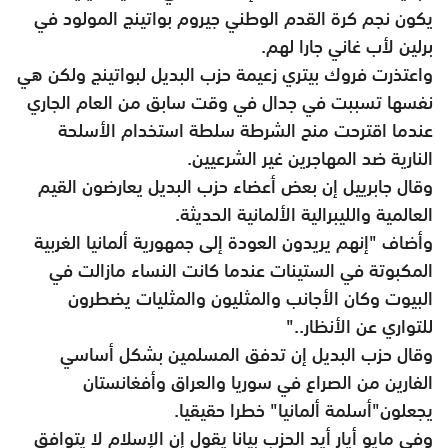
يكون نجم كرة القدم الوطني جيروم بواتينج المولود في
برلين لأب غاني جارا لهم.
واعتذرت فروك بيتري زعيمة حزب البديل لبواتينج ولكن هي
نفسها تسببت في جدال في وقت سابق من العام الجاري
عندما اقترحت منح الشرطة سلطة استخدام الأسلحة
النارية ضد المهاجرين غير الشرعيين.
وقال جابرييل إن بعض أعضاء حزب البديل يعارضون القيم
العالمية والليبرالية الألمانية الحديثة.
وأضاف "إنهم يريدون العودة إلى جمهورية ألمانيا الغربية
المكبوتة في الستينات عندما كانت النساء مازالت في
البيوت وكان الأجانب والمثليون والمثليات يضطرون
للتواري عن الأنظار.."
وقال حزب البديل إن تدفق المسلمين بشكل أساسي
الفارين من الصراع في سوريا والعراق وأفغانستان
يجعلون"أسلمة ألمانيا" خطرا حقيقيا.
وفي مايو أيار أيد الحزب بيانا يقول إن الإسلام لا يتوافق