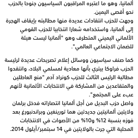
ألمانيا، وهو ما اعتبره المراقبون السياسيون جنوحا بالحزب
نحو أقصى اليمين.
وجهت للحزب انتقادات عديدة منها مطالبته بإيقاف الهجرة
إلى ألمانيا، واستخدامه شعارا انتخابيا للحزب القومي
الألماني اليميني المتطرف وهو "ألمانيا ليست هيئة
للضمان الاجتماعي العالمي".
كما صنف سياسيون ووسائل إعلام تصريحات عديدة لرئيسة
الحزب فراوكا بيتري بأنها معادية لمسلمي البلاد، وانتقدوا
مطالبة الرئيس الثالث للحزب كونراد آدم "منع العاطلين
والمتقاعدين من المشاركة في الانتخابات الألمانية لأنهم
عبء على المجتمع".
واصل حزب البديل من أجل ألمانيا انتصاراته فدخل برلمان
ولايتين ألمانيتين جديدتين هما تورينغين وبراندنبورغ بعد
فوزه بنسبة 12% و10% من الأصوات في الانتخابات
المحلية التي جرت بالولايتين في 14 سبتمبر/أيلول 2014.