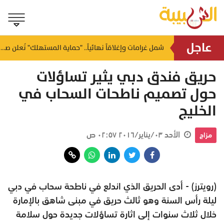
عاجل
مفتي عام سلطنة عمان يدعو لوحدة المسلمين ونبذ الفتن
شمل غرامات وإغلاقاً نهائياً.. "حماية المستهلك" تُعلن صدور حكم قضائي بحق مؤسستين بمسقط
منذ ١٥ ساعة
حريق فندق دبي يثير تساؤلات
حول تصميم ناطحات السحاب في
الخليج
الأحد ٠٣/يناير/٢٠١٦ ٠٢:٥٧ ص
مزاج
(رويترز) - أدى الحريق الذي اندلع في ناطحة سحاب في دبي
ليلة رأس السنة وهو ثالث حريق في مبنى شاهق بالإمارة
خلال ثلاث سنوات إلى اثارة تساؤلات جديدة حول سلامة