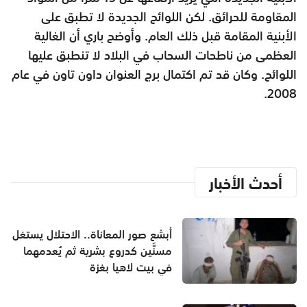
المقاومة للحرائق. لكن اللوائح الجديدة لا تطبق على
الأبنية المقامة قبل ذلك العام. وأوضح باري أن الغالية
العظمى من ناطحات السحاب في البلاد لا تنطبق عليها
اللوائح. وكان قد تم اكتمال برج العنوان داون تاون في عام
2008.
أحدث الأخبار
أبشع صور المعاناة.. الاحتلال يستغل
مسنَّين كدروع بشرية ثم يُعدمهما
في بيت لاهيا بغزة