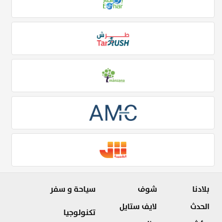
بلادنا
شوف
سياحة و سفر
الحدث
لايف ستايل
تكنولوجيا