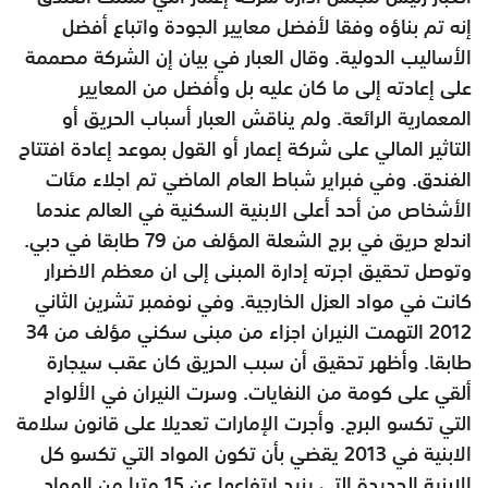
إنه تم بناؤه وفقا لأفضل معايير الجودة واتباع أفضل
الأساليب الدولية. وقال العبار في بيان إن الشركة مصممة
على إعادته إلى ما كان عليه بل وأفضل من المعايير
المعمارية الرائعة. ولم يناقش العبار أسباب الحريق أو
التاثير المالي على شركة إعمار أو القول بموعد إعادة افتتاح
الفندق. وفي فبراير شباط العام الماضي تم اجلاء مئات
الأشخاص من أحد أعلى الابنية السكنية في العالم عندما
اندلع حريق في برج الشعلة المؤلف من 79 طابقا في دبي.
وتوصل تحقيق اجرته إدارة المبنى إلى ان معظم الاضرار
كانت في مواد العزل الخارجية. وفي نوفمبر تشرين الثاني
2012 التهمت النيران اجزاء من مبنى سكني مؤلف من 34
طابقا. وأظهر تحقيق أن سبب الحريق كان عقب سيجارة
ألقي على كومة من النفايات. وسرت النيران في الألواح
التي تكسو البرج. وأجرت الإمارات تعديلا على قانون سلامة
الابنية في 2013 يقضي بأن تكون المواد التي تكسو كل
الابنية الجديدة التي يزيد ارتفاعها عن 15 مترا من المواد