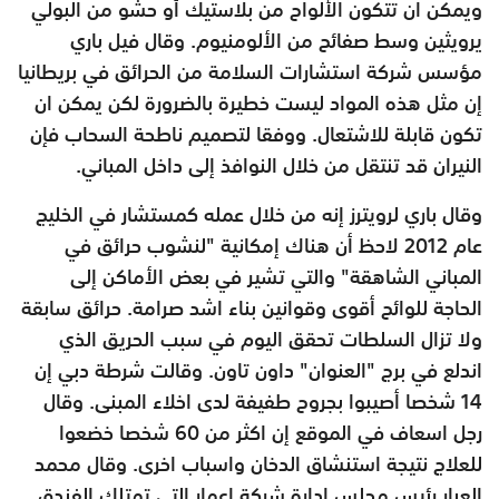
ويمكن ان تتكون الألواح من بلاستيك أو حشو من البولي
يرويثين وسط صفائح من الألومنيوم. وقال فيل باري
مؤسس شركة استشارات السلامة من الحرائق في بريطانيا
إن مثل هذه المواد ليست خطيرة بالضرورة لكن يمكن ان
تكون قابلة للاشتعال. ووفقا لتصميم ناطحة السحاب فإن
النيران قد تنتقل من خلال النوافذ إلى داخل المباني.
وقال باري لرويترز إنه من خلال عمله كمستشار في الخليج
عام 2012 لاحظ أن هناك إمكانية "لنشوب حرائق في
المباني الشاهقة" والتي تشير في بعض الأماكن إلى
الحاجة للوائح أقوى وقوانين بناء اشد صرامة. حرائق سابقة
ولا تزال السلطات تحقق اليوم في سبب الحريق الذي
اندلع في برج "العنوان" داون تاون. وقالت شرطة دبي إن
14 شخصا أصيبوا بجروح طفيفة لدى اخلاء المبنى. وقال
رجل اسعاف في الموقع إن اكثر من 60 شخصا خضعوا
للعلاج نتيجة استنشاق الدخان واسباب اخرى. وقال محمد
العبار رئيس مجلس ادارة شركة إعمار التي تمتلك الفندق