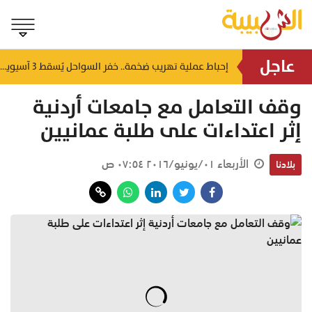
عاجل
شمل غرامات وإغلاقاً نهائياً.. "حماية المستهلك" تُعلن صدور حكم قضائي بحق مؤسستين بمسقط
إحباط عملية تهريب ضخمة.. خفر السواحل يُسقط 3 آسيويين بحوزتهم 66 كجم من الكريستال
منذ ٤ ساعات
وقف التعامل مع جامعات أردنية
إثر اعتداءات على طلبة عمانيين
الأربعاء ٠١/يونيو/٢٠١٦ ٠٧:٥٤ ص
بلادنا