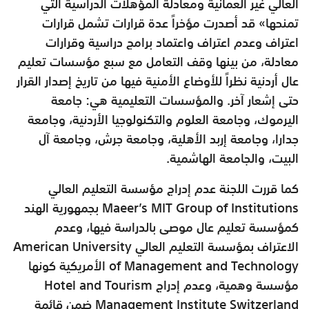
العالي غير العمانية ومعادلة المؤهلات الدراسية التي
تمنحها» قد أصدرت مؤخراً عدة قرارات تشمل قرارات
اعتراف وعدم اعتراف واعتماد برامج دراسية وقرارات
معادلة، من بينها وقف التعامل مع سبع مؤسسات تعليم
عال أردنية نظراً للأوضاع الأمنية فيها من تاريخ إصدار القرار
حتى إشعار آخر. والمؤسسات التعليمية هي: جامعة
اليرموك، وجامعة العلوم والتكنولوجيا الأردنية، وجامعة
جدارا، وجامعة إربد الأهلية، وجامعة جرش، وجامعة آل
البيت، والجامعة الهاشمية.
كما قررت اللجنة عدم إدراج مؤسسة التعليم العالي
Maeer’s MIT Group of Institutions بجمهورية الهند
كمؤسسة تعليم عال موصى بالدراسة فيها، وعدم
الاعتراف بمؤسسة التعليم العالي American University
of Management and Technology الأمريكية كونها
مؤسسة وهمية، وعدم إدراج Hotel and Tourism
Management Institute Switzerland ضمن قائمة