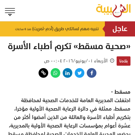
عاجل
المدينة الطبية الجامعية تنجح في أول عملية استبدال كامل للمفصل الفكي الصدغي
تنبيه مهم لسالكي طريق (أدم-ثمريت)
منذ ٦ ساعات
منذ ٦ ساعات
«صحية مسقط» تكرم أطباء الأسرة
الأربعاء ٠١/يونيو/٢٠١٦ ٠٠:٠٤ ص
بلادنا
مسقط -
احتفلت المديرية العامة للخدمات الصحية لمحافظة
مسقط، ممثلة في دائرة الرعاية الصحية الأولية مؤخرا،
بتكريم أطباء الأسرة والعائلة من الذين أمضوا أكثر من
عشرة أعوام بمؤسسات الرعاية الصحية الأولية بالمديرية،
بحضور المديرة العامة للخدمات الصحية لمحافظة مسقط