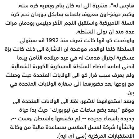
هاجس له"، مشيرة الى انه كان ينام وبقربه كرة سلة.
وكيم جونغ-اون معروف باعجابه بمايكل جوردان نجم كرة
السلة الاميركية واستقبل النجم الآخر دينيس رودمان مرات
عدة منذ ان تولى السلطة.
واوضحت كو انها كانت تعرف منذ 1992 انه سيتولى
السلطة خلفا لوالده، موضحة ان الاشارة الى ذلك كانت بزة
عسكرية لجنرال قدمت له في عيد ميلاده الثامن بينما
انحنى امامه اعضاء السلطة العسكرية الكورية الشمالية.
ولم يعرف سبب فرار كو الى الولايات المتحدة حيث وصلت
مع زوجها بعد حضورهما الى سفارة الولايات المتحدة في
برن.
وبعد استجوابهما لاشهر، نقلا الى الولايات المتحدة الى
موقع "يبعد بضع ساعات عن نيويورك" حيث بدآ حياة
جديدة باسماء جديدة -- لم تكشفها واشنطن بوست --،
وانشأوا شركة لغسل الملابس بمساعدة مالية من وكالة
الاستخبارات المركزية (سي آي ايه).