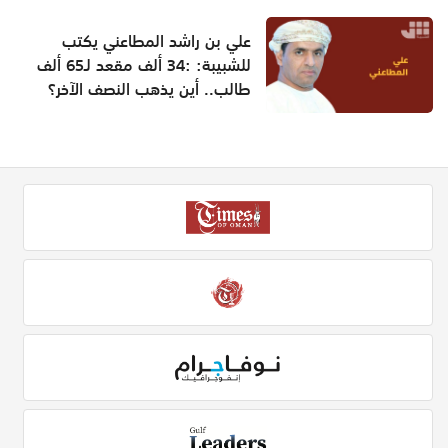
علي بن راشد المطاعني يكتب
للشبيبة: :34 ألف مقعد لـ65 ألف
طالب.. أين يذهب النصف الآخر؟