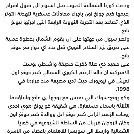
ودعت كوريا الشمالية الجنوب قبل اسبوع الى قبول اقتراح
زعيمها كيم جونغ اون باجراء محادثات عسكرية لتهدئة التوتر
الذي تصاعد بعد التجربة النووية الرابعة التي اجرتها بيونغ
يانغ.
وتصر سيول من جهتها على ان يقوم الشمال بخطوة عملية
على طريق نزع السلاح النووي قبل بدء اي حوار مع بيونج
يانج.
على صعيد ذي صلة ذكرت صحيفة واشنطن بوست
الاميركية ان خالة الزعيم الكوري الشمالي كيم جونغ اون
تعيش في نيويورك حيث تدير مصبغة منذ فرارها في
1998.
وكو يونغ-سوك التي تعيش مع زوجها ري غانغ وابناؤهما
الثلاثة باسماء مستعارة، هي شقيقة كو يونغ-هوي احدى
زوجات الزعيم الراحل كيم جونغ ايل ووالدة كيم جونغ اون.
وكان الزوجان قريبان من السلطة الشيوعية في كوريا
الشمالية وارسلا الى سويسرا للاهتمام باعضاء من الاسرة