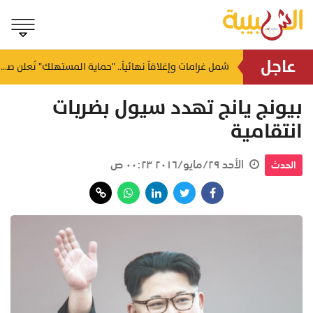
عاجل
مفتي عام سلطنة عمان يدعو لوحدة المسلمين ونبذ الفتن
شمل غرامات وإغلاقاً نهائياً.. "حماية المستهلك" تُعلن صدور حكم قضائي بحق مؤسستين بمسقط
منذ ١٥ ساعة
بيونج يانج تهدد سيول بضربات
انتقامية
الأحد ٢٩/مايو/٢٠١٦ ٠٠:٢٣ ص
الحدث