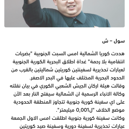
سول – ش
هددت كوريا الشمالية امس السبت الجنوبية "بضربات
انتقامية بلا رحمة" غداة اطلاق البحرية الكورية الجنوبية
لعيارات تحذيرية لسفينتين كوريتين شماليتين بالقرب من
الحدود البحرية المختلف عليها في البحر الاصفر.
وقالت هيئة اركان الجيش الشعبي الكوري في بيان نقلته
وكالة الانباء الرسمية ان الشمالية سيفتح النار بعد الآن
على اي سفينة كورية جنوبية تتجاوز المنطقة الحدودية
موضع الخلاف "ل0,001 ميليمتر".
وكانت سفينة كورية جنوبية اطلقت امس الاول الجمعة
عيارات تحذيرية لسفينة دورية وسفينة صيد كوريتين