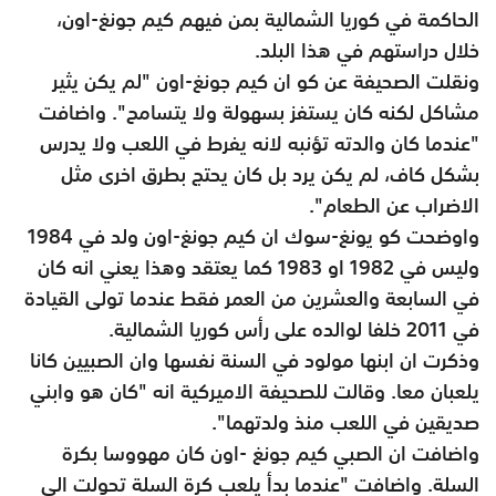
الحاكمة في كوريا الشمالية بمن فيهم كيم جونغ-اون،
خلال دراستهم في هذا البلد.
ونقلت الصحيفة عن كو ان كيم جونغ-اون "لم يكن يثير
مشاكل لكنه كان يستفز بسهولة ولا يتسامح". واضافت
"عندما كان والدته تؤنبه لانه يفرط في اللعب ولا يدرس
بشكل كاف، لم يكن يرد بل كان يحتج بطرق اخرى مثل
الاضراب عن الطعام".
واوضحت كو يونغ-سوك ان كيم جونغ-اون ولد في 1984
وليس في 1982 او 1983 كما يعتقد وهذا يعني انه كان
في السابعة والعشرين من العمر فقط عندما تولى القيادة
في 2011 خلفا لوالده على رأس كوريا الشمالية.
وذكرت ان ابنها مولود في السنة نفسها وان الصبيين كانا
يلعبان معا. وقالت للصحيفة الاميركية انه "كان هو وابني
صديقين في اللعب منذ ولدتهما".
واضافت ان الصبي كيم جونغ -اون كان مهووسا بكرة
السلة. واضافت "عندما بدأ يلعب كرة السلة تحولت الى