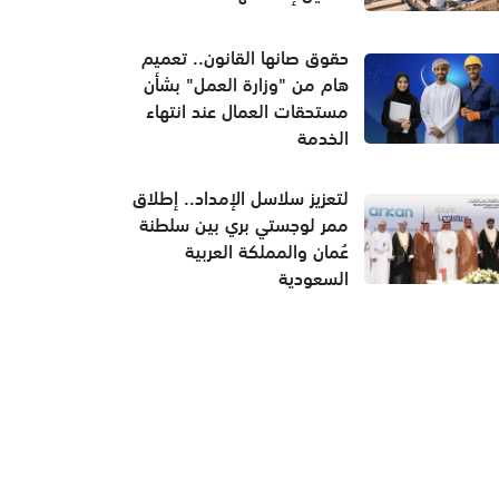
حقوق صانها القانون.. تعميم
هام من "وزارة العمل" بشأن
مستحقات العمال عند انتهاء
الخدمة
لتعزيز سلاسل الإمداد.. إطلاق
ممر لوجستي بري بين سلطنة
عُمان والمملكة العربية
السعودية