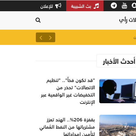
بث الشبيبة
للإعلان
ات رأي
لتعزيز سلاسل الإمداد.. إطلاق 
أحدث الأخبار
"قد تكون فخاً".. "تنظيم
الاتصالات" تحذر من
التخفيضات غير الواقعية عبر
الإنترنت
بقفزة 206%.. الهند تعزز
مشترياتها من النفط العُماني
لتأمين إمداداتها