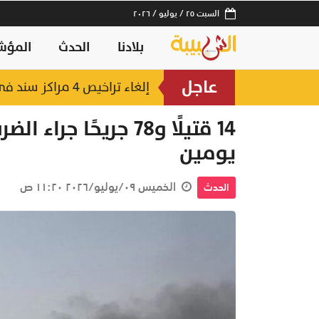
السبت ٢٥ / يوليو / ٢٠٢٦
بلادنا
الحدث
المؤش
عاجل
إلغاء تراخيص 4 مراكز سند في شمال الباطنة وظفار
14 قتيلًا و78 جريحًا 
يومين
الخميس ٠٩/يوليو/٢٠٢٦ ١١:٢٠ ص
الحدث