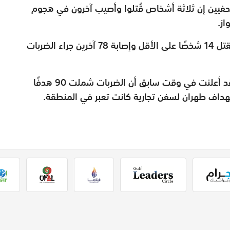
حفيين إن ثلاثة أشخاص قُتلوا وأصيب آخرون في هجوم
ز.
من جانب آخر أعلنت وزارة الصحة الإيرانية عن مقتل 14 شخصًا على الأقل وإصابة 78 آخرين جراء الضربات
وكانت القيادة المركزية الأمريكية "سنتكوم" قد أعلنت في وقت سابق أن الضربات شملت 90 هدفًا
استهداف طهران لسفن تجارية كانت تعبر في المنطقة.