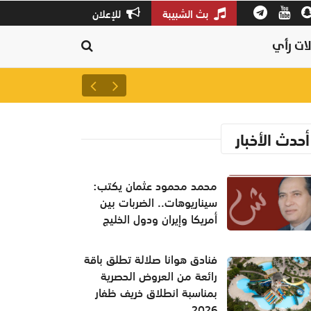
بث الشبيبة
للإعلان
ات رأي
ارتفاع الإصابات المؤكدة بفيروس إيبولا إلى 6
أحدث الأخبار
محمد محمود عثمان يكتب:
سيناريوهات.. الضربات بين
أمريكا وإيران ودول الخليج
فنادق هوانا صلالة تطلق باقة
رائعة من العروض الحصرية
بمناسبة انطلاق خريف ظفار
2026